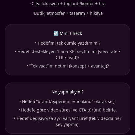
•
City: lokasyon + toplantı/konfor + hız
•
Butik: atmosfer + tasarım + hikâye
☑ Mini Check
•
Hedefimi tek cümle yazdım mı?
•
Hedefi destekleyen 1 ana KPI seçtim mi (view rate /
CTR / lead)?
•
“Tek vaat”im net mi (konsept + avantaj)?
Ne yapmalıyım?
•
Hedefi “brand/experience/booking” olarak seç.
•
Hedefe göre video süresi ve CTA türünü belirle.
•
Hedef değişiyorsa ayrı varyant üret (tek videoda her
şey yapma).