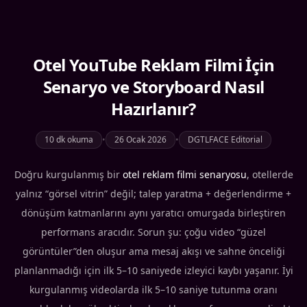
Otel YouTube Reklam Filmi İçin
Senaryo ve Storyboard Nasıl
Hazırlanır?
10 dk okuma
•
26 Ocak 2026
•
DGTLFACE Editorial
Doğru kurgulanmış bir
otel reklam filmi senaryosu
, otellerde
yalnız “görsel vitrin” değil; talep yaratma + değerlendirme +
dönüşüm katmanlarını aynı yaratıcı omurgada birleştiren
performans aracıdır. Sorun şu: çoğu video “güzel
görüntüler”den oluşur ama mesaj akışı ve sahne önceliği
planlanmadığı için ilk 5–10 saniyede izleyici kaybı yaşanır. İyi
kurgulanmış videolarda ilk 5–10 saniye tutunma oranı