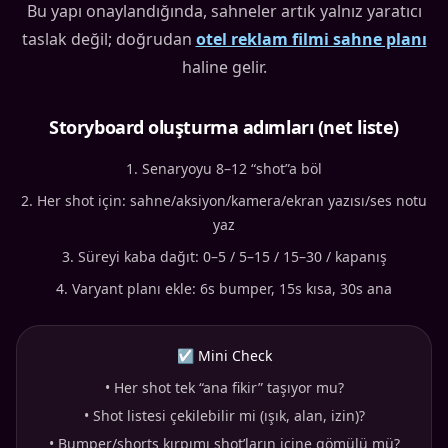
Bu yapı onaylandığında, sahneler artık yalnız yaratıcı
taslak değil; doğrudan
otel reklam filmi sahne planı
haline gelir.
Storyboard oluşturma adımları (net liste)
Senaryoyu 8–12 “shot”a böl
Her shot için: sahne/aksiyon/kamera/ekran yazısı/ses notu
yaz
Süreyi kaba dağıt: 0–5 / 5–15 / 15–30 / kapanış
Varyant planı ekle: 6s bumper, 15s kısa, 30s ana
☑ Mini Check
•
Her shot tek “ana fikir” taşıyor mu?
•
Shot listesi çekilebilir mi (ışık, alan, izin)?
•
Bumper/shorts kırpımı shot’ların içine gömülü mü?