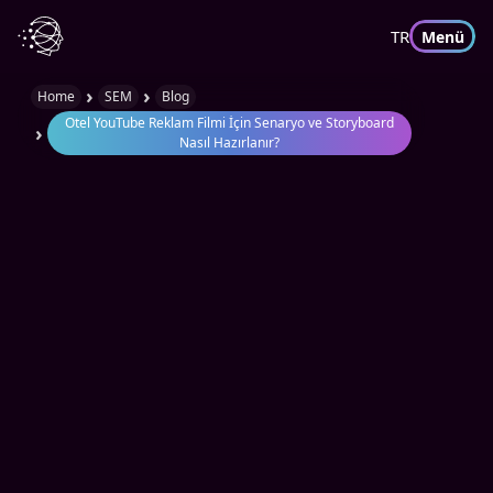
TR
Menü
›
›
Home
SEM
Blog
Otel YouTube Reklam Filmi İçin Senaryo ve Storyboard
›
Nasıl Hazırlanır?