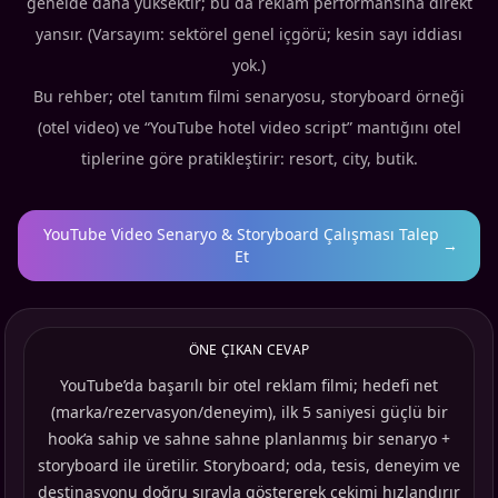
genelde daha yüksektir; bu da reklam performansına direkt
yansır. (Varsayım: sektörel genel içgörü; kesin sayı iddiası
yok.)
Bu rehber; otel tanıtım filmi senaryosu, storyboard örneği
(otel video) ve “YouTube hotel video script” mantığını otel
tiplerine göre pratikleştirir: resort, city, butik.
YouTube Video Senaryo & Storyboard Çalışması Talep
→
Et
ÖNE ÇIKAN CEVAP
YouTube’da başarılı bir otel reklam filmi; hedefi net
(marka/rezervasyon/deneyim), ilk 5 saniyesi güçlü bir
hook’a sahip ve sahne sahne planlanmış bir senaryo +
storyboard ile üretilir. Storyboard; oda, tesis, deneyim ve
destinasyonu doğru sırayla göstererek çekimi hızlandırır