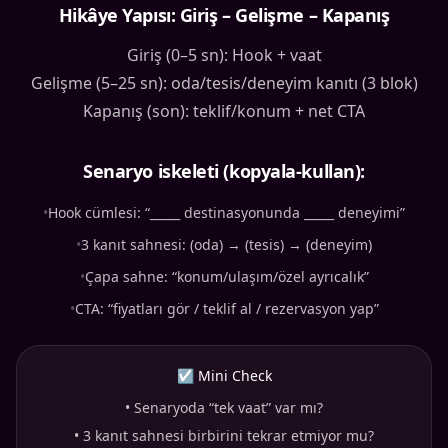
Hikâye Yapısı: Giriş – Gelişme – Kapanış
Giriş (0–5 sn): Hook + vaat
Gelişme (5–25 sn): oda/tesis/deneyim kanıtı (3 blok)
Kapanış (son): teklif/konum + net CTA
Senaryo iskeleti (kopyala-kullan):
•
Hook cümlesi: “_____ destinasyonunda _____ deneyimi”
•
3 kanıt sahnesi: (oda) → (tesis) → (deneyim)
•
Çapa sahne: “konum/ulaşım/özel ayrıcalık”
•
CTA: “fiyatları gör / teklif al / rezervasyon yap”
☑ Mini Check
•
Senaryoda “tek vaat” var mı?
•
3 kanıt sahnesi birbirini tekrar etmiyor mu?