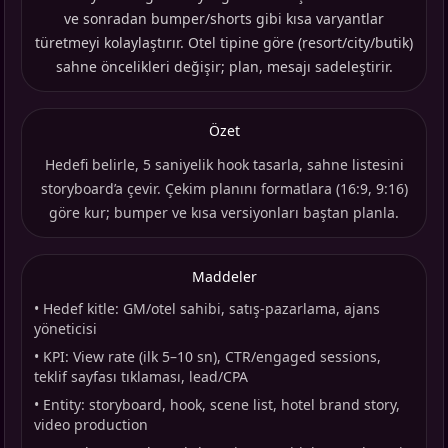
ve sonradan bumper/shorts gibi kısa varyantlar
türetmeyi kolaylaştırır. Otel tipine göre (resort/city/butik)
sahne öncelikleri değişir; plan, mesajı sadeleştirir.
Özet
Hedefi belirle, 5 saniyelik hook tasarla, sahne listesini
storyboard’a çevir. Çekim planını formatlara (16:9, 9:16)
göre kur; bumper ve kısa versiyonları baştan planla.
Maddeler
•
Hedef kitle: GM/otel sahibi, satış-pazarlama, ajans
yöneticisi
•
KPI: View rate (ilk 5–10 sn), CTR/engaged sessions,
teklif sayfası tıklaması, lead/CPA
•
Entity: storyboard, hook, scene list, hotel brand story,
video production