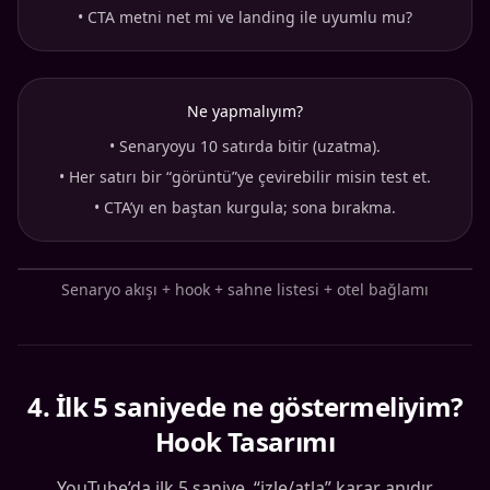
•
CTA metni net mi ve landing ile uyumlu mu?
Ne yapmalıyım?
•
Senaryoyu 10 satırda bitir (uzatma).
•
Her satırı bir “görüntü”ye çevirebilir misin test et.
•
CTA’yı en baştan kurgula; sona bırakma.
Senaryo akışı + hook + sahne listesi + otel bağlamı
4
.
İlk 5 saniyede ne göstermeliyim?
Hook Tasarımı
YouTube’da ilk 5 saniye, “izle/atla” karar anıdır.