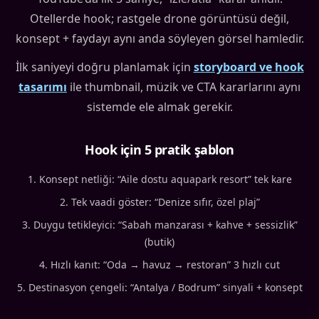
Otellerde hook; rastgele drone görüntüsü değil,
konsept + faydayı aynı anda söyleyen görsel hamledir.
İlk saniyeyi doğru planlamak için
storyboard ve hook
tasarımı
ile thumbnail, müzik ve CTA kararlarını aynı
sistemde ele almak gerekir.
Hook için 5 pratik şablon
Konsept netliği: “Aile dostu aquapark resort” tek kare
Tek vaadi göster: “Denize sıfır, özel plaj”
Duygu tetikleyici: “Sabah manzarası + kahve + sessizlik”
(butik)
Hızlı kanıt: “Oda → havuz → restoran” 3 hızlı cut
Destinasyon çengeli: “Antalya / Bodrum” sinyali + konsept