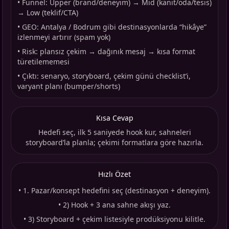
•
Funnel: Upper (brand/deneyim) → Mid (kanıt/oda/tesis)
→ Low (teklif/CTA)
•
GEO: Antalya / Bodrum gibi destinasyonlarda “hikâye”
izlenmeyi artırır (spam yok)
•
Risk: plansız çekim → dağınık mesaj → kısa format
türetilememesi
•
Çıktı: senaryo, storyboard, çekim günü checklist’i,
varyant planı (bumper/shorts)
Kısa Cevap
Hedefi seç, ilk 5 saniyede hook kur, sahneleri
storyboard’la planla; çekimi formatlara göre hazırla.
Hızlı Özet
•
1. Pazar/konsept hedefini seç (destinasyon + deneyim).
•
2) Hook + 3 ana sahne akışı yaz.
•
3) Storyboard + çekim listesiyle prodüksiyonu kilitle.