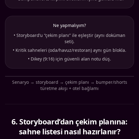
Ne yapmalıyım?
•
Storyboard’u “çekim planı” ile eşleştir (aynı doküman
seti).
•
Kritik sahneleri (oda/havuz/restoran) aynı gün blokla.
•
Dikey (9:16) için güvenli alan notu düş.
Senaryo → storyboard → çekim planı → bumper/shorts
türetme akışı + otel bağlamı
6
.
Storyboard’dan çekim planına:
sahne listesi nasıl hazırlanır?