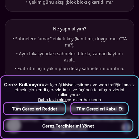
•
Çekim günü akışı (blok blok) çıkarıldı mı?
Ne yapmalıyım?
•
Sahnelere “amaç” etiketi koy (kanıt mı, duygu mu, CTA
mı?).
•
Aynı lokasyondaki sahneleri blokla; zaman kaybını
azalt.
•
Edit ritmi için yakın plan detay sahnelerini unutma.
Çerez Kullanıyoruz:
İçeriği kişiselleştirmek ve web trafiğini analiz
etmek için kendi çerezlerimizi ve üçüncü taraf çerezlerini
kullanıyoruz.
Daha fazla oku
çerezler hakkında
7
.
Metin, seslendirme ve müzik
Tüm Çerezleri Reddet
Tüm Çerezleri Kabul Et
uyumu: “duygu”yu performansa
?
bağlamak
Çerez Tercihlerimi Yönet