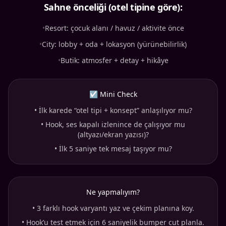
Sahne önceliği (otel tipine göre):
•
Resort: çocuk alanı / havuz / aktivite önce
•
City: lobby + oda + lokasyon (yürünebilirlik)
•
Butik: atmosfer + detay + hikâye
☑ Mini Check
•
İlk karede “otel tipi + konsept” anlaşılıyor mu?
•
Hook, ses kapalı izlenince de çalışıyor mu
(altyazı/ekran yazısı)?
•
İlk 5 saniye tek mesaj taşıyor mu?
Ne yapmalıyım?
•
3 farklı hook varyantı yaz ve çekim planına koy.
•
Hook’u test etmek için 6 saniyelik bumper cut planla.