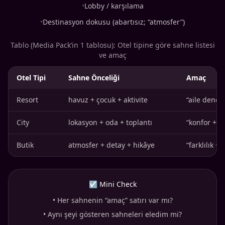
•
Lobby / karşılama
•
Destinasyon dokusu (abartısız; “atmosfer”)
Tablo (Media Pack’in 1 tablosu): Otel tipine göre sahne listesi
ve amaç
Otel Tipi
Sahne Önceliği
Amaç
Resort
havuz + çocuk + aktivite
“aile deneyi
City
lokasyon + oda + toplantı
“konfor + e
Butik
atmosfer + detay + hikâye
“farklılık +
☑ Mini Check
•
Her sahnenin “amaç” satırı var mı?
•
Aynı şeyi gösteren sahneleri eledim mi?