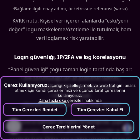
•
Bağlam: ilgili onay adımı, ticket/issue referansı (varsa)
KVKK notu: Kişisel veri içeren alanlarda “eski/yeni
değer” logu maskeleme/özetleme ile tutulmalı; ham
veri loglamak risk yaratabilir.
Login güvenliği, IP/2FA ve log korelasyonu
“Panel güvenliği” çoğu zaman login tarafında başlar:
• 2FA zorunluluğu (en az publisher/admin)
Çerez Kullanıyoruz:
İçeriği kişiselleştirmek ve web trafiğini analiz
• IP allowlist (IT/VPN üzerinden erişim)
etmek için kendi çerezlerimizi ve üçüncü taraf çerezlerini
• SSO (kurumsal)
kullanıyoruz.
Daha fazla oku
çerezler hakkında
• Oturum yönetimi (timeout, cihaz tanıma)
Tüm Çerezleri Reddet
Tüm Çerezleri Kabul Et
Bu kontrol katmanı ile loglar birleştiğinde, şüpheli
?
Çerez Tercihlerimi Yönet
davranışları daha hızlı yakalarsınız: örneğin gece
saatinde farklı IP’den seri publish işlemleri, anomali