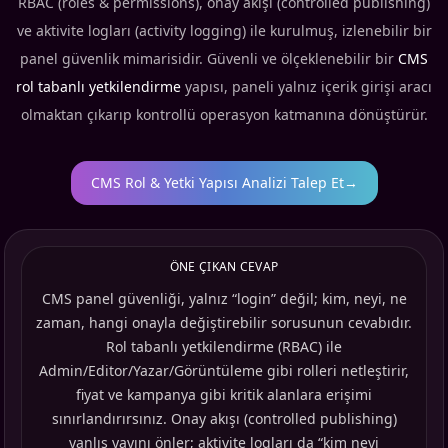
RBAC (roles & permissions), onay akışı (controlled publishing)
ve aktivite logları (activity logging) ile kurulmuş, izlenebilir bir
panel güvenlik mimarisidir. Güvenli ve ölçeklenebilir bir
CMS
rol tabanlı yetkilendirme
yapısı, paneli yalnız içerik girişi aracı
olmaktan çıkarıp kontrollü operasyon katmanına dönüştürür.
CMS Rol & Yetki Yapısı Analizi Talep Et
→
ÖNE ÇIKAN CEVAP
CMS panel güvenliği, yalnız “login” değil; kim, neyi, ne
zaman, hangi onayla değiştirebilir sorusunun cevabıdır.
Rol tabanlı yetkilendirme (RBAC) ile
Admin/Editor/Yazar/Görüntüleme gibi rolleri netleştirir,
fiyat ve kampanya gibi kritik alanlara erişimi
sınırlandırırsınız. Onay akışı (controlled publishing)
yanlış yayını önler; aktivite logları da “kim neyi