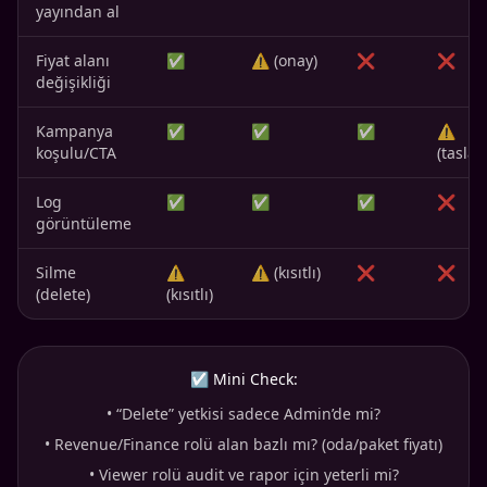
yayından al
Fiyat alanı
✅
⚠️ (onay)
❌
❌
değişikliği
Kampanya
✅
✅
✅
⚠️
koşulu/CTA
(taslak
Log
✅
✅
✅
❌
görüntüleme
Silme
⚠️
⚠️ (kısıtlı)
❌
❌
(delete)
(kısıtlı)
☑ Mini Check:
•
“Delete” yetkisi sadece Admin’de mi?
•
Revenue/Finance rolü alan bazlı mı? (oda/paket fiyatı)
•
Viewer rolü audit ve rapor için yeterli mi?