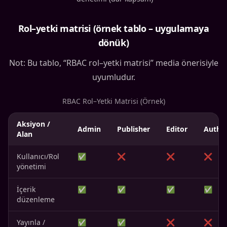
Rol–yetki matrisi (örnek tablo – uygulamaya
dönük)
Not: Bu tablo, “RBAC rol–yetki matrisi” media önerisiyle
uyumludur.
RBAC Rol–Yetki Matrisi (Örnek)
Aksiyon /
Admin
Publisher
Editor
Autho
Alan
Kullanıcı/Rol
✅
❌
❌
❌
yönetimi
İçerik
✅
✅
✅
✅
düzenleme
Yayınla /
✅
✅
❌
❌