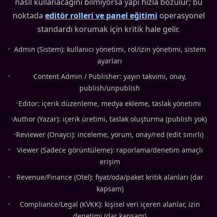
nasıl kullanacağını bilmiyorsa yapı hızla bozulur; bu
noktada
editör rolleri ve panel eğitimi
operasyonel
standardı korumak için kritik hale gelir.
•
Admin (Sistem): kullanıcı yönetimi, rol/izin yönetimi, sistem
ayarları
•
Content Admin / Publisher: yayın takvimi, onay,
publish/unpublish
•
Editor: içerik düzenleme, medya ekleme, taslak yönetimi
•
Author (Yazar): içerik üretimi, taslak oluşturma (publish yok)
•
Reviewer (Onaycı): inceleme, yorum, onay/red (edit sınırlı)
•
Viewer (Sadece görüntüleme): raporlama/denetim amaçlı
erişim
•
Revenue/Finance (Otel): fiyat/oda/paket kritik alanları (dar
kapsam)
•
Compliance/Legal (KVKK): kişisel veri içeren alanlar, izin
denetimi (dar kapsam)