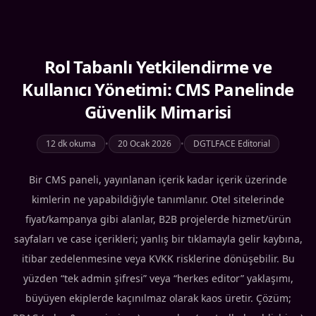
Rol Tabanlı Yetkilendirme ve
Kullanıcı Yönetimi: CMS Panelinde
Güvenlik Mimarisi
12 dk okuma
•
20 Ocak 2026
•
DGTLFACE Editorial
Bir CMS paneli, yayınlanan içerik kadar içerik üzerinde
kimlerin ne yapabildiğiyle tanımlanır. Otel sitelerinde
fiyat/kampanya gibi alanlar, B2B projelerde hizmet/ürün
sayfaları ve case içerikleri; yanlış bir tıklamayla gelir kaybına,
itibar zedelenmesine veya KVKK risklerine dönüşebilir. Bu
yüzden “tek admin şifresi” veya “herkes editor” yaklaşımı,
büyüyen ekiplerde kaçınılmaz olarak kaos üretir. Çözüm;