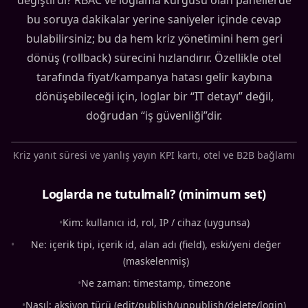
değiştirdi? RBAC ve loglama kurgusu olan panellerde
bu soruya dakikalar yerine saniyeler içinde cevap
bulabilirsiniz; bu da hem kriz yönetimini hem geri
dönüş (rollback) sürecini hızlandırır. Özellikle otel
tarafında fiyat/kampanya hatası gelir kaybına
dönüşebileceği için, loglar bir “IT detayı” değil,
doğrudan “iş güvenliği”dir.
Kriz yanıt süresi ve yanlış yayın KPI kartı, otel ve B2B bağlamı
Loglarda ne tutulmalı? (minimum set)
•
Kim: kullanıcı id, rol, IP / cihaz (uygunsa)
•
Ne: içerik tipi, içerik id, alan adı (field), eski/yeni değer
(maskelenmiş)
•
Ne zaman: timestamp, timezone
•
Nasıl: aksiyon türü (edit/publish/unpublish/delete/login)