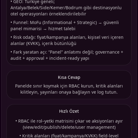
•
GEO: Türkiye geneli;
Antalya/Belek/Side/Kemer/Bodrum gibi destinasyonlu
otel operasyonları örneklendirilebilir
•
Funnel: MoFu (Informational + Strategic) → güvenli
panel mimarisi → hizmet talebi
•
Risk odağı: fiyat/kampanya alanları, kişisel veri içeren
alanlar (KVKK), içerik bütünlüğü
•
Fark yaratan açı: “Panel” anlatımı değil; governance +
audit + approval + incident-ready yapı
Kısa Cevap
Panelde sınır koymak için RBAC kurun, kritik alanları
kilitleyin, yayınları onaya bağlayın ve log tutun.
Hızlı Özet
•
RBAC ile rol–yetki matrisini çıkar ve aksiyonları ayır
(view/edit/publish/delete/user management)
•
Kritik alanları (fiyat/kampanya/KVKK) field-level