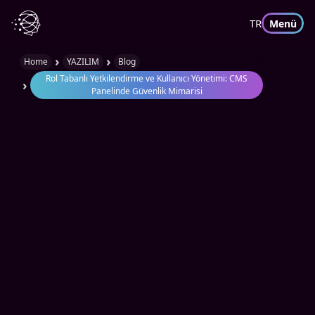
TR
Menü
›
›
Home
YAZILIM
Blog
Rol Tabanlı Yetkilendirme ve Kullanıcı Yönetimi: CMS
›
Panelinde Güvenlik Mimarisi