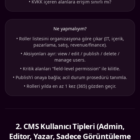
•
KVKK içeren alanlara erişim sınırlı mı?
Ne yapmalıyım?
•
Roller listesini organizasyona göre çıkar (IT, içerik,
pazarlama, satış, revenue/finance).
•
Aksiyonları ayır: view / edit / publish / delete /
manage users.
•
Kritik alanları “field-level permission” ile kilitle.
•
Publish’i onaya bağla; acil durum prosedürü tanımla.
•
Rolleri yılda en az 1 kez (365) gözden geçir.
2
.
CMS Kullanıcı Tipleri (Admin,
Editor, Yazar, Sadece Görüntüleme