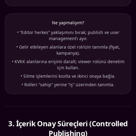
Ne yapmalıyım?
•
“Editor herkes” yaklaşımını bırak; publish ve user
management’ı ayır.
•
Gelir etkileyen alanlara özel rol/izin tanımla (fiyat,
kampanya).
•
KVKK alanlarına erişimi daralt; viewer rolünü denetim
için kullan.
•
Silme işlemlerini kısıtla ve ikinci onaya bağla.
•
Rolleri “sahip” yerine “iş” üzerinden tanımla.
3
.
İçerik Onay Süreçleri (Controlled
Publishing)