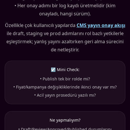
• Her onay adımı bir log kaydı üretmelidir (kim
onayladı, hangi sürüm).
Özellikle çok kullanıcılı yapılarda
CMS yayın onay akışı
ile draft, staging ve prod adımlarını rol bazlı yetkilerle
eşleştirmek; yanlış yayını azaltırken geri alma sürecini
de netleştirir.
☑ Mini Check:
•
Publish tek bir rolde mi?
•
Fiyat/kampanya değişikliklerinde ikinci onay var mı?
•
Acil yayın prosedürü yazılı mı?
Ne yapmalıyım?
•
Draft/Review/Approved/Published durumlarını