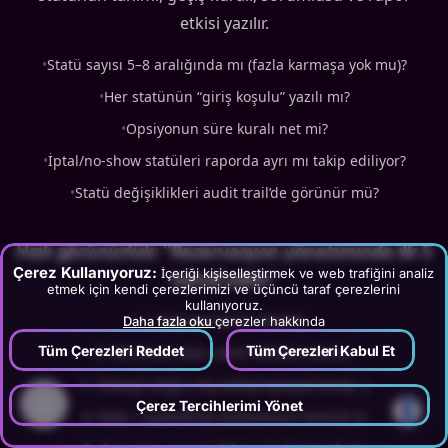
etkisi yazılır.
•
Statü sayısı 5–8 aralığında mı (fazla karmaşa yok mu)?
•
Her statünün “giriş koşulu” yazılı mı?
•
Opsiyonun süre kuralı net mi?
•
İptal/no-show statüleri raporda ayrı mı takip ediliyor?
•
Statü değişiklikleri audit trail’de görünür mü?
Hızlı görünürlük: “Rezervasyon yönetiminde ilk 5
Çerez Kullanıyoruz:
İçeriği kişiselleştirmek ve web trafiğini analiz
temel adım”
etmek için kendi çerezlerimizi ve üçüncü taraf çerezlerini
kullanıyoruz.
Kaynak kanalı etiketle
Daha fazla oku
çerezler hakkında
Tüm Çerezleri Reddet
Tüm Çerezleri Kabul Et
Minimum alan setini eksiksiz doldur
Statüyü doğru seç (talep/opsiyon/onay…)
?
Çerez Tercihlerimi Yönet
Rate + availability eşleşmesini kontrol et