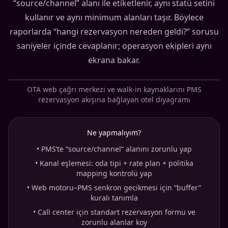
“source/channel” alanı ile etiketlenir, aynı statü setini
kullanır ve aynı minimum alanları taşır. Böylece
raporlarda “hangi rezervasyon nereden geldi?” sorusu
saniyeler içinde cevaplanır; operasyon ekipleri aynı
ekrana bakar.
OTA web çağrı merkezi ve walk-in kaynaklarını PMS
rezervasyon akışına bağlayan otel diyagramı
Ne yapmalıyım?
•
PMS’te “source/channel” alanını zorunlu yap
•
Kanal eşlemesi: oda tipi + rate plan + politika
mapping kontrolü yap
•
Web motoru–PMS senkron gecikmesi için “buffer”
kuralı tanımla
•
Call center için standart rezervasyon formu ve
zorunlu alanlar koy