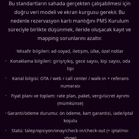
Bu standartların sahada gerçekten çalışabilmesi için
doğru veri modeli ve ekran kurgusu gerekir. Bu
nedenle rezervasyon kartı mantığını PMS Kurulum
süreciyle birlikte düşünmek, ileride oluşacak kayıt ve
mapping sorunlarını azaltır.
•
Misafir bilgileri: ad-soyad, iletişim, ülke, özel notlar
•
Konaklama bilgileri: giriş/çıkış, gece sayısı, kişi sayısı, oda
tipi
•
Kanal bilgisi: OTA / web / call center / walk-in + referans
numarası
•
Fiyat planı ve toplam: rate plan, paket, vergi/ücret ayrımı
(mümkünse)
•
Garanti/ödeme durumu: ön ödeme, kart garantisi, iade/iptal
koşulu
•
Statü: talep/opsiyon/onay/check-in/check-out (+ iptal/no-
show)