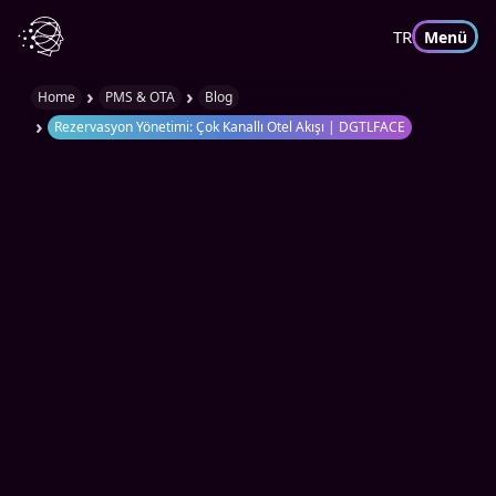
TR
Menü
›
›
Home
PMS & OTA
Blog
›
Rezervasyon Yönetimi: Çok Kanallı Otel Akışı | DGTLFACE