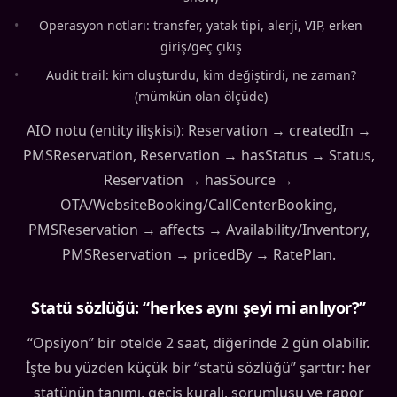
•
Operasyon notları: transfer, yatak tipi, alerji, VIP, erken
giriş/geç çıkış
•
Audit trail: kim oluşturdu, kim değiştirdi, ne zaman?
(mümkün olan ölçüde)
AIO notu (entity ilişkisi): Reservation → createdIn →
PMSReservation, Reservation → hasStatus → Status,
Reservation → hasSource →
OTA/WebsiteBooking/CallCenterBooking,
PMSReservation → affects → Availability/Inventory,
PMSReservation → pricedBy → RatePlan.
Statü sözlüğü: “herkes aynı şeyi mi anlıyor?”
“Opsiyon” bir otelde 2 saat, diğerinde 2 gün olabilir.
İşte bu yüzden küçük bir “statü sözlüğü” şarttır: her
statünün tanımı, geçiş kuralı, sorumlusu ve rapor