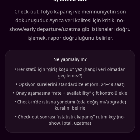
Check-out; folyo kapanışı ve memnuniyetin son
dokunuşudur. Ayrıca veri kalitesi için kritik: no-
show/early departure/uzatma gibi istisnaları doğru
işlemek, rapor doğruluğunu belirler.
Ne yapmalıyım?
•
Her statü için “giriş koşulu” yaz (hangi veri olmadan
geçilemez?)
•
Opsiyon sürelerini standardize et (örn. 24–48 saat)
•
Onay aşamasına “rate + availability” çift kontrolü ekle
•
Check-in’de istisna yönetimi (oda değişimi/upgrade)
kuralını belirle
•
Check-out sonrası “istatistik kapanış” rutini koy (no-
show, iptal, uzatma)