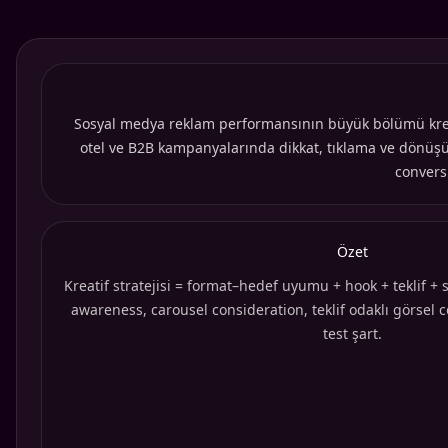
Sosyal medya reklam performansının büyük bölümü kreatift
otel ve B2B kampanyalarında dikkat, tıklama ve dönüşüm
conversi
Özet
Kreatif stratejisi = format–hedef uyumu + hook + teklif + s
awareness, carousel consideration, teklif odaklı görsel 
test şart.