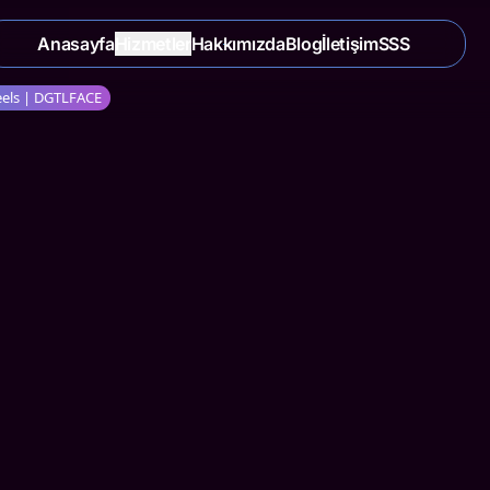
Anasayfa
Hizmetler
Hakkımızda
Blog
İletişim
SSS
Reels | DGTLFACE