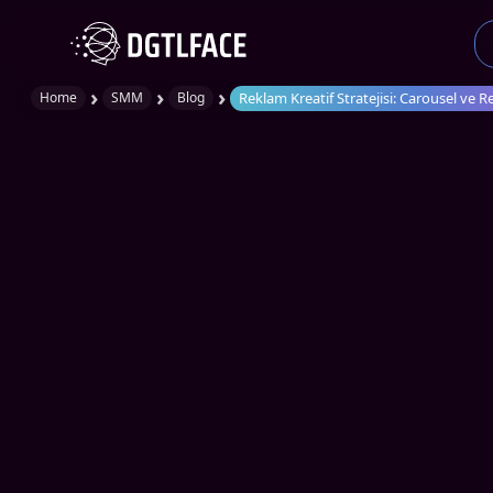
›
›
›
Reklam Kreatif Stratejisi: Carousel ve 
Home
SMM
Blog