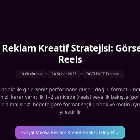
Reklam Kreatif Stratejisi: Görse
Reels
•
•
10 dk okuma
14 Şubat 2026
DGTLFACE Editorial
ıf hook” ile giderseniz performans düşer; doğru format + ne
ızlı karar verir: ilk 1–2 saniyede (reels) veya ilk bakışta (
e almalısınız: hedefe göre format seçilir, hook ve metin uyumu
iyileştirilir.
Sosyal Medya Reklam Kreatif Analizi Talep Et
→