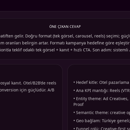
ÖNE ÇIKAN CEVAP
en gelir. Doğru format (tek görsel, carousel, reels) seçimi; güçlü h
 oranları belirgin artar. Formatı kampanya hedefine göre eşleştiri
on’da teklif odaklı tek görsel + kanıt + hızlı CTA. Son adım: sistemli 
•
Hedef kitle: Otel pazarlama 
osyal kanıt. Otel/B2B’de reels
conversion için güçlüdür. A/B
•
Ana KPI mantığı: Reels (VTR
•
Entity theme: Ad Creatives,
Proof
•
Semantic theme: creative op
•
Geo bağlam: Türkiye geneli; 
•
Funnel rolü: Creative-first 