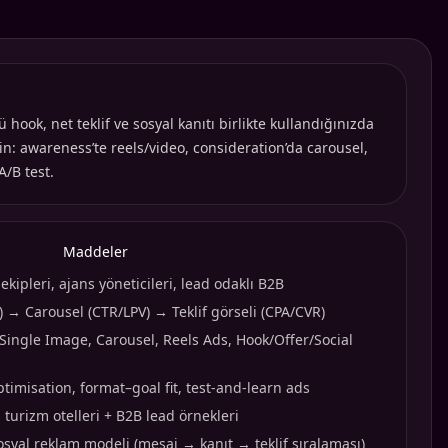
ook, net teklif ve sosyal kanıtı birlikte kullandığınızda
n: awareness’te reels/video, consideration’da carousel,
A/B test.
Maddeler
ekipleri, ajans yöneticileri, lead odaklı B2B
) → Carousel (CTR/LPV) → Teklif görseli (CPA/CVR)
 Single Image, Carousel, Reels Ads, Hook/Offer/Social
timisation, format–goal fit, test-and-learn ads
turizm otelleri + B2B lead örnekleri
sosyal reklam modeli (mesaj → kanıt → teklif sıralaması)