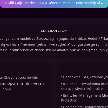
4 Dilli Çağrı Merkezi SLA & Yönetim Modeli Danışmanlığı Al
→
ÖNE ÇIKAN CEVAP
dar yönetim modeli ve SLA/sözleşme yapısı da kritiktir. Hedef KPI’lar
 ilişkisi hızla “memnuniyetsizlik ve suçlama” döngüsüne girebilir.
esini pratik örnek ve checklist’lerle anlatır (hukuki danışmanlığın y
•
Hedef kitle: GM, rezervasyo
e SLA çerçevesi birlikte
samı, raporlama ritmi ve veri
•
KPI odağı: cevaplanma oranı
skoru, şikâyet çözüm süresi
ir olur.
•
Entity’ler: Management Mod
Protection
•
Geo bağlam: Antalya/Belek/