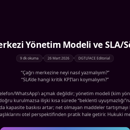
Merkezi Yönetim Modeli ve SLA/
•
•
9 dk okuma
26 Mart 2026
DGTLFACE Editorial
“Çağrı merkezine neyi nasıl yazmalıyım?”
“SLA’de hangi kritik KPI’ları koymalıyım?”
elefon/WhatsApp’ı açmak değildir; yönetim modeli (kim yöne
z) doğru kurulmazsa ilişki kısa sürede “beklenti uyuşmazlığı
 kapasite baskısı artar; net olmayan maddeler tartışmayı 
şlıklarını otel perspektifinden pratik hale getirir. Hukuki 