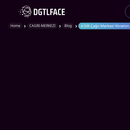
›
›
›
4 Dilli Çağrı Merkezi Yöneti
Home
CAGRI-MERKEZI
Blog