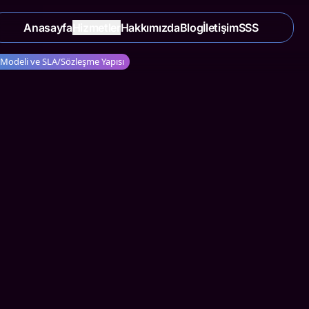
Anasayfa
Hizmetler
Hakkımızda
Blog
İletişim
SSS
m Modeli ve SLA/Sözleşme Yapısı