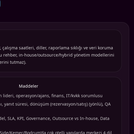
, çalışma saatleri, diller, raporlama sıklığı ve veri koruma
 Bu rehber, in-house/outsource/hybrid yönetim modellerini
erini tutmaz).
Maddeler
n lideri, operasyon/ajans, finans, IT/kvkk sorumlusu
, yanıt süresi, dönüşüm (rezervasyon/satış) (yönlü), QA
el, SLA, KPI, Governance, Outsource vs In-house, Data
Side/Kemer/Bodrum’da çok otelli yapılarda merkezi 4 dil