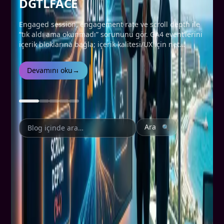
DGTLFACE
Engaged session, engagement rate ve scroll depth ile
“tık aldı ama okunmadı” sorununu gör. GA4 event’lerini
içerik bloklarına bağla; içerik kalitesi/UX için net
aksiyon çıkar.
Devamını oku
→
Ara
🔍