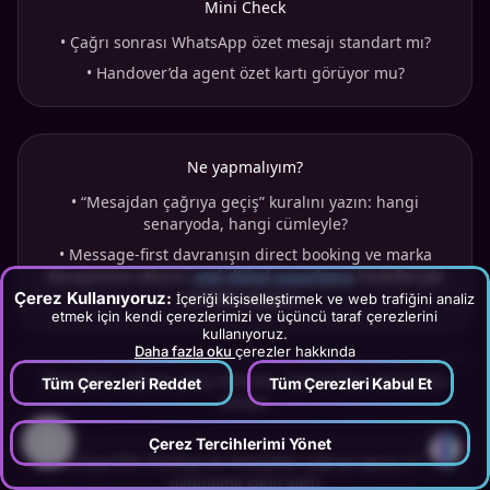
Mini Check
•
Çağrı sonrası WhatsApp özet mesajı standart mı?
•
Handover’da agent özet kartı görüyor mu?
Ne yapmalıyım?
•
“Mesajdan çağrıya geçiş” kuralını yazın: hangi
senaryoda, hangi cümleyle?
•
Message-first davranışın direct booking ve marka
deneyimine etkisini
otel dijital pazarlama
hedefleriyle
Çerez Kullanıyoruz:
birlikte okuyun.
İçeriği kişiselleştirmek ve web trafiğini analiz
etmek için kendi çerezlerimizi ve üçüncü taraf çerezlerini
kullanıyoruz.
Daha fazla oku
çerezler hakkında
Mesajdan çağrıya geçiş bölümü, hybrid flow senaryosu
Tüm Çerezleri Reddet
Tüm Çerezleri Kabul Et
teması
?
Çerez Tercihlerimi Yönet
WhatsApp/DM mockup ve mesajdan çağrıya geçiş örneği,
uygulama kanıt kartı