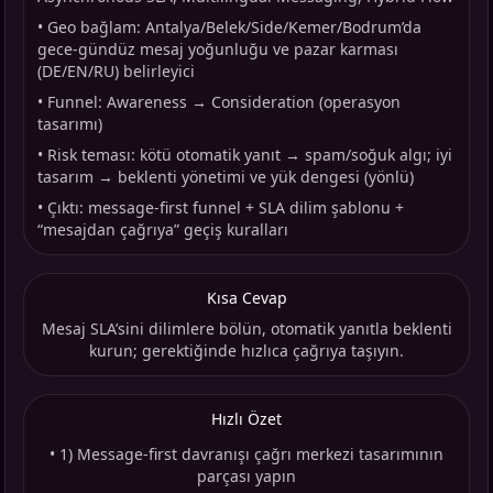
•
Geo bağlam: Antalya/Belek/Side/Kemer/Bodrum’da
gece-gündüz mesaj yoğunluğu ve pazar karması
(DE/EN/RU) belirleyici
•
Funnel: Awareness → Consideration (operasyon
tasarımı)
•
Risk teması: kötü otomatik yanıt → spam/soğuk algı; iyi
tasarım → beklenti yönetimi ve yük dengesi (yönlü)
•
Çıktı: message-first funnel + SLA dilim şablonu +
“mesajdan çağrıya” geçiş kuralları
Kısa Cevap
Mesaj SLA’sini dilimlere bölün, otomatik yanıtla beklenti
kurun; gerektiğinde hızlıca çağrıya taşıyın.
Hızlı Özet
•
1) Message-first davranışı çağrı merkezi tasarımının
parçası yapın