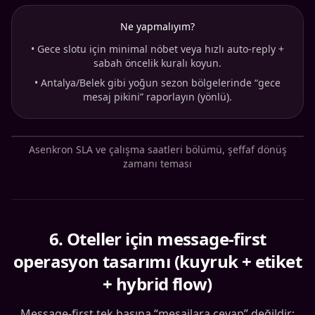
Ne yapmalıyım?
•
Gece slotu için minimal nöbet veya hızlı auto-reply +
sabah öncelik kuralı koyun.
•
Antalya/Belek gibi yoğun sezon bölgelerinde “gece
mesaj pikini” raporlayın (yönlü).
Asenkron SLA ve çalışma saatleri bölümü, şeffaf dönüş
zamanı teması
6
.
Oteller için message-first
operasyon tasarımı (kuyruk + etiket
+ hybrid flow)
Message-first tek başına “mesajlara cevap” değildir;