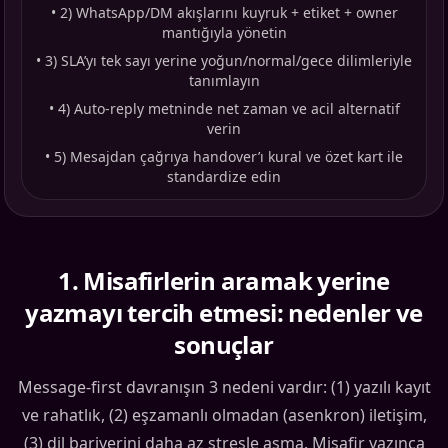
•
2) WhatsApp/DM akışlarını kuyruk + etiket + owner
mantığıyla yönetin
•
3) SLA’yı tek sayı yerine yoğun/normal/gece dilimleriyle
tanımlayın
•
4) Auto-reply metninde net zaman ve acil alternatif
verin
•
5) Mesajdan çağrıya handover’ı kural ve özet kart ile
standardize edin
1
.
Misafirlerin aramak yerine
yazmayı tercih etmesi: nedenler ve
sonuçlar
Message-first davranışın 3 nedeni vardır: (1) yazılı kayıt
ve rahatlık, (2) eşzamanlı olmadan (asenkron) iletişim,
(3) dil bariyerini daha az stresle aşma. Misafir yazınca