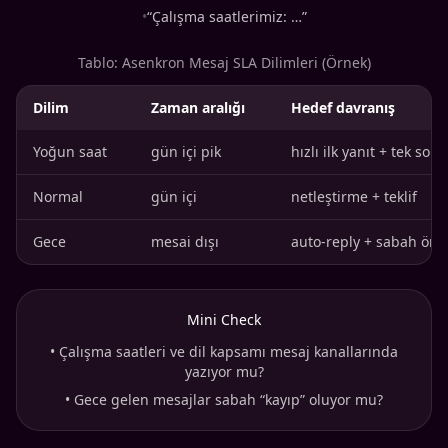
•
“Çalışma saatlerimiz: …”
Tablo: Asenkron Mesaj SLA Dilimleri (Örnek)
Dilim
Zaman aralığı
Hedef davranış
Yoğun saat
gün içi pik
hızlı ilk yanıt + tek soru
Normal
gün içi
netleştirme + teklif
Gece
mesai dışı
auto-reply + sabah önce
Mini Check
•
Çalışma saatleri ve dil kapsamı mesaj kanallarında
yazıyor mu?
•
Gece gelen mesajlar sabah “kayıp” oluyor mu?