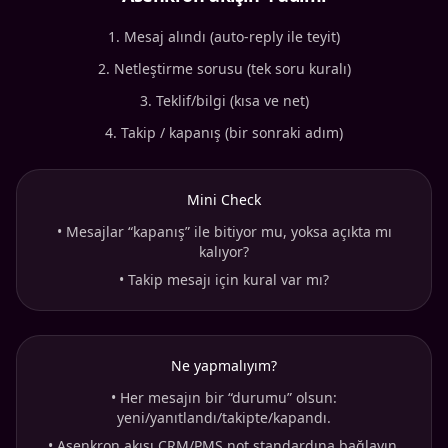
Mesaj alındı (auto-reply ile teyit)
Netleştirme sorusu (tek soru kuralı)
Teklif/bilgi (kısa ve net)
Takip / kapanış (bir sonraki adım)
Mini Check
•
Mesajlar “kapanış” ile bitiyor mu, yoksa açıkta mı
kalıyor?
•
Takip mesajı için kural var mı?
Ne yapmalıyım?
•
Her mesajın bir “durumu” olsun:
yeni/yanıtlandı/takipte/kapandı.
•
Asenkron akışı CRM/PMS not standardına bağlayın.