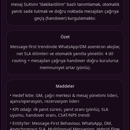
mesaj SLA’sini “dakika/dilim” bazlı tanımlamak, otomatik
yanıtı sade tutmak ve doğru noktada mesajdan çağrıya
geçiş (handover) kurgulamaktır.
Özet
Message-first trendinde WhatsApp/DM asenkron akışlar,
net SLA dilimleri ve otomatik yanıtla yönetilir. 4 dil
routing + mesajdan çağrıya handover doğru kurulursa
memnuniyet artar (yönlü).
Maddeler
•
Hedef kitle: GM, çağrı merkezi & mesaj yönetimi lideri,
ajans/operasyon, rezervasyon lideri
•
KPI odağı: ilk yanıt süresi, yanıt oranı (yönlü), SLA
uyumu, handover oranı, CSAT/NPS trendi
•
Entity’ler: Message-First Behaviour, WhatsApp, DM,
Asynchronous SLA, Multilingual Messaging, Hybrid Flow