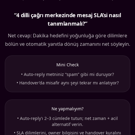
“4 dilli çağrı merkezinde mesaj SLA’si nasıl
tanımlanmalı?”
Net cevap: Dakika hedefini yoğunluğa göre dilimlere
bölün ve otomatik yanıtla dönüş zamanını net söyleyin.
Mini Check
•
Auto-reply metniniz “spam” gibi mi duruyor?
•
Handover’da misafir aynı şeyi tekrar mı anlatıyor?
Ne yapmalıyım?
•
Auto-reply’ı 2–3 cümlede tutun; net zaman + acil
alternatif verin.
•
SLA dilimlerini, owner bilgisini ve handover kuralını