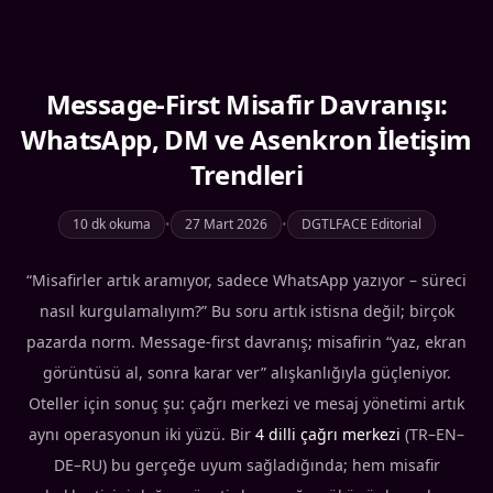
Message-First Misafir Davranışı:
WhatsApp, DM ve Asenkron İletişim
Trendleri
10 dk okuma
•
27 Mart 2026
•
DGTLFACE Editorial
“Misafirler artık aramıyor, sadece WhatsApp yazıyor – süreci
nasıl kurgulamalıyım?” Bu soru artık istisna değil; birçok
pazarda norm. Message-first davranış; misafirin “yaz, ekran
görüntüsü al, sonra karar ver” alışkanlığıyla güçleniyor.
Oteller için sonuç şu: çağrı merkezi ve mesaj yönetimi artık
aynı operasyonun iki yüzü. Bir
4 dilli çağrı merkezi
(TR–EN–
DE–RU) bu gerçeğe uyum sağladığında; hem misafir