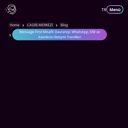
TR
Menü
›
›
Home
CAGRI-MERKEZI
Blog
Message-First Misafir Davranışı: WhatsApp, DM ve
›
Asenkron İletişim Trendleri