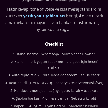
Hazır cevap, tone of voice ve kısa mesaj standardını
kurarken
yazılı yanıt şablonları
içeriği, 4 dilde tutarlı
ama mekanik olmayan cevap bankası oluşturmak için
iyi bir köprü sağlar.
Checklist
Kanal haritası: WhatsApp/DM/web chat + owner
SLA dilimleri: yoğun saat / normal / gece için hedef
aralıklar
Auto-reply: “aldık + şu sürede döneceğiz + acilse çağrı”
Routing: dil (TR/EN/DE/RU) + senaryo (rezervasyon/şikâyet)
Handover: mesajdan çağrıya geçiş kuralı + özet kart
Şablon bankası: 4 dil kısa yanıtlar (tek soru kuralı)
Rapor: SLA uyumu + yanıt oranı + handover başarısı