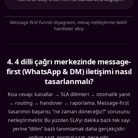
Message-first funnel diyagramı, mesaj-netleştirme-teklif-
handover akışı
4
.
4 dilli çağrı merkezinde message-
first (WhatsApp & DM) iletişimi nasıl
tasarlanmalı?
Kısa cevap: kanallar → SLA dilimleri → otomatik yanıt
→ routing → handover → raporlama. Message-first
tasarımın başarısı, “ne zaman döneceğiz?” sorusunu
netleştirmektir. Bu yüzden SLA’yı dakika bazlı tek sayı
yerine “dilim” bazlı tanımlamak daha gerçekçidir:
yoğun saat, normal saat, gece gibi.