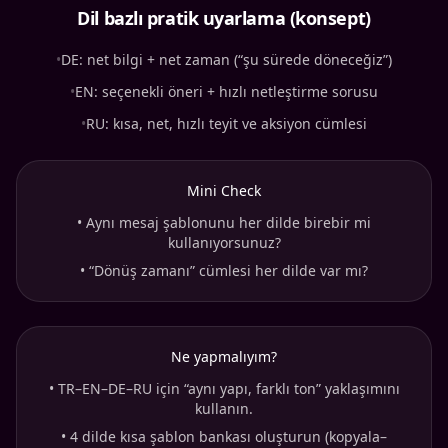
Dil bazlı pratik uyarlama (konsept)
•
DE: net bilgi + net zaman (“şu sürede döneceğiz”)
•
EN: seçenekli öneri + hızlı netleştirme sorusu
•
RU: kısa, net, hızlı teyit ve aksiyon cümlesi
Mini Check
•
Aynı mesaj şablonunu her dilde birebir mi
kullanıyorsunuz?
•
“Dönüş zamanı” cümlesi her dilde var mı?
Ne yapmalıyım?
•
TR–EN–DE–RU için “aynı yapı, farklı ton” yaklaşımını
kullanın.
•
4 dilde kısa şablon bankası oluşturun (kopyala–