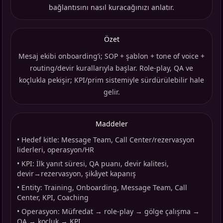
bağlantısını nasıl kuracağınızı anlatır.
Özet
Mesaj ekibi onboarding’i; SOP + şablon + tone of voice +
routing/devir kurallarıyla başlar. Role-play, QA ve
koçlukla pekişir; KPI/prim sistemiyle sürdürülebilir hale
gelir.
Maddeler
•
Hedef kitle: Message Team, Call Center/rezervasyon
liderleri, operasyon/HR
•
KPI: İlk yanıt süresi, QA puanı, devir kalitesi,
devir→rezervasyon, şikâyet kapanış
•
Entity: Training, Onboarding, Message Team, Call
Center, KPI, Coaching
•
Operasyon: Müfredat → role-play → gölge çalışma →
QA → koçluk → KPI