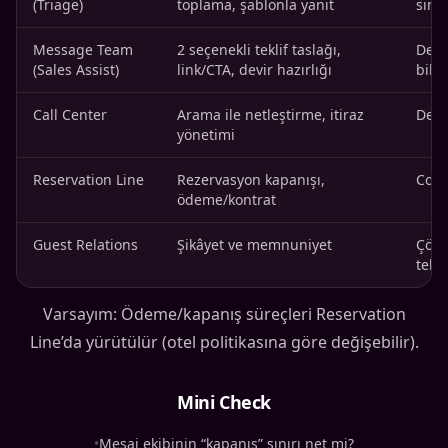
(Triage)
toplama, şablonla yanıt
sını
Message Team
2 seçenekli teklif taslağı,
Devir
(Sales Assist)
link/CTA, devir hazırlığı
bilgi
Call Center
Arama ile netleştirme, itiraz
Devi
yönetimi
Reservation Line
Rezervasyon kapanışı,
Conv
ödeme/kontrat
Guest Relations
Şikâyet ve memnuniyet
Çözü
tekr
Varsayım: Ödeme/kapanış süreçleri Reservation
Line’da yürütülür (otel politikasına göre değişebilir).
Mini Check
•
Mesaj ekibinin “kapanış” sınırı net mi?