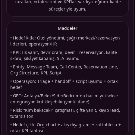
kuralları, ortak script ve KPI’lar, vardiya–eğitim–kalite
süreçleriyle uyum.
Maddeler
•
Hedef kitle: Otel yönetimi, çağrı merkezi/rezervasyon
liderleri, operasyon/HR
•
KPI: İlk yanıt, devir oranı, devir→rezervasyon, kalite
skoru, şikâyet kapanış, SLA uyumu
•
Entity: Message Team, Call Center, Reservation Line,
Org Structure, KPI, Script
•
Operasyon: Triage + handoff + script uyumu + ortak
hedef
•
GEO: Antalya/Belek/Side/Bodrum’da hacim yüksekse
entegrasyon kritikleşebilir (yönlü ifade)
•
Risk: “Kim bakacak?” çatışması, çifte yanıt, kayıp lead,
tutarsız ton
•
Hedef çıktı: Org chart + akış diyagramı + rol tablosu +
ortak KPI tablosu