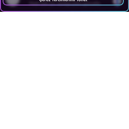
?
•
Peak saat için vardiya planı güncelle.
Devir kuralları ve ortak script uyum adımlarını özetleyen otel
kartı
6
.
Raporlama ve ortak hedefler
Ekipler farklı hedeflerle ölçülürse çatışma çıkar: mesaj
ekibi “hız”a, call center “satış”a bakar; kimse “devir
kalitesi”ne bakmaz. Çözüm: ortak KPI seti.
Bu devrin nerede hızlandığını ve nerede tıkandığını
görmek için
mesaj yönetimi performans raporlama
ve dashboard
yapısında handover, ekip verimi ve
departman bazlı akış birlikte izlenmelidir.