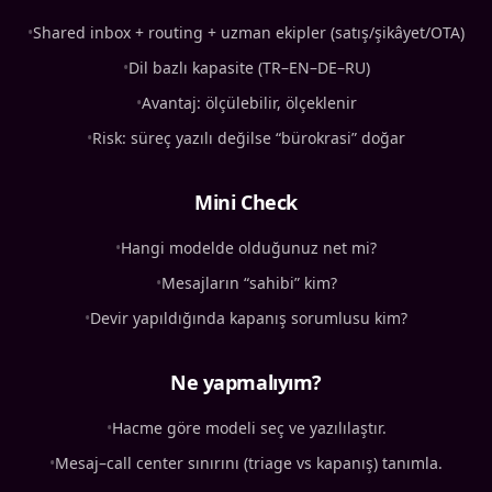
•
Shared inbox + routing + uzman ekipler (satış/şikâyet/OTA)
•
Dil bazlı kapasite (TR–EN–DE–RU)
•
Avantaj: ölçülebilir, ölçeklenir
•
Risk: süreç yazılı değilse “bürokrasi” doğar
Mini Check
•
Hangi modelde olduğunuz net mi?
•
Mesajların “sahibi” kim?
•
Devir yapıldığında kapanış sorumlusu kim?
Ne yapmalıyım?
•
Hacme göre modeli seç ve yazılılaştır.
•
Mesaj–call center sınırını (triage vs kapanış) tanımla.