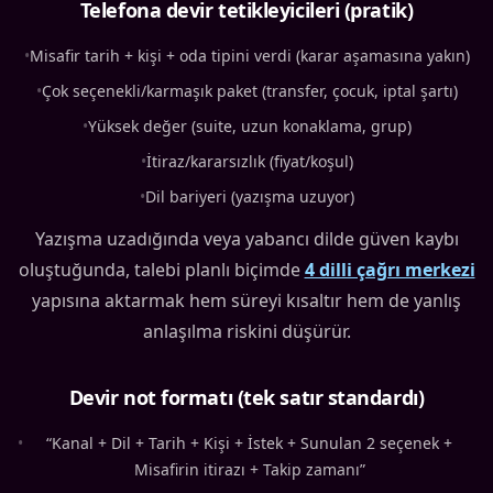
Telefona devir tetikleyicileri (pratik)
•
Misafir tarih + kişi + oda tipini verdi (karar aşamasına yakın)
•
Çok seçenekli/karmaşık paket (transfer, çocuk, iptal şartı)
•
Yüksek değer (suite, uzun konaklama, grup)
•
İtiraz/kararsızlık (fiyat/koşul)
•
Dil bariyeri (yazışma uzuyor)
Yazışma uzadığında veya yabancı dilde güven kaybı
oluştuğunda, talebi planlı biçimde
4 dilli çağrı merkezi
yapısına aktarmak hem süreyi kısaltır hem de yanlış
anlaşılma riskini düşürür.
Devir not formatı (tek satır standardı)
•
“Kanal + Dil + Tarih + Kişi + İstek + Sunulan 2 seçenek +
Misafirin itirazı + Takip zamanı”