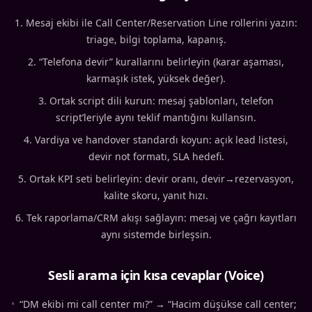
Mesaj ekibi ile Call Center/Reservation Line rollerini yazın:
triage, bilgi toplama, kapanış.
“Telefona devir” kurallarını belirleyin (karar aşaması,
karmaşık istek, yüksek değer).
Ortak script dili kurun: mesaj şablonları, telefon
script’leriyle aynı teklif mantığını kullansın.
Vardiya ve handover standardı koyun: açık lead listesi,
devir not formatı, SLA hedefi.
Ortak KPI seti belirleyin: devir oranı, devir→rezervasyon,
kalite skoru, yanıt hızı.
Tek raporlama/CRM akışı sağlayın: mesaj ve çağrı kayıtları
aynı sistemde birleşsin.
Sesli arama için kısa cevaplar (Voice)
•
“DM ekibi mi call center mı?” → “Hacim düşükse call center;