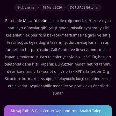
9 dk okuma
•
18 Mart 2026
•
DGTLFACE Editorial
Bir otelde
Mesaj Yönetimi
ekibi ile çağrı merkezi/rezervasyon
hattı ayrı dünyalar gibi çalıştığında, misafir aynı soruyu iki
kez anlatır, ekipler “kim bakacak?” tartışmasına girer ve satış
lead’i soğur. Oysa doğru tasarım şudur: mesaj kanalı, satış
funnel’ının bir parçasıdır; Call Center ve Reservation Line ise
kapanış motorudur. Bazı talepler yazıyla hızlı çözülür, bazıları
telefonda daha hızlı kapanır. Bu yüzden hedef; net rol tanımı,
devir kuralları, ortak script dili ve ortak KPI’larla tek bir Org
Structure kurmaktır. Aşağıdaki playbook; küçük otelden zincir
otele kadar uygulanabilir modeller ve pratik akış önerileri
sunar.
Mesaj Ekibi & Call Center Yapılandırma Analizi Talep
→
Et