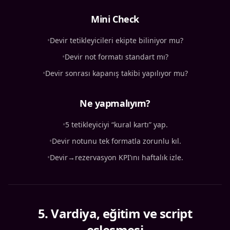
Mini Check
•
Devir tetikleyicileri ekipte biliniyor mu?
•
Devir not formatı standart mı?
•
Devir sonrası kapanış takibi yapılıyor mu?
Ne yapmalıyım?
•
5 tetikleyiciyi “kural kartı” yap.
•
Devir notunu tek formatla zorunlu kıl.
•
Devir→rezervasyon KPI’ını haftalık izle.
5
.
Vardiya, eğitim ve script
eşleşmesi