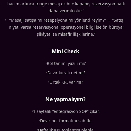
hacim artınca triage mesaj ekibi + kapanış rezervasyon hattı
daha verimli olur.”
•
“Mesajı satışa mı resepsiyona mı yönlendireyim?” → “Satış
niyeti varsa rezervasyona; operasyonel bilgi ise ön büroya;
şikâyet ise misafir ilişkilerine.”
Mini Check
•
Rol tanımı yazılı mı?
•
Devir kuralı net mi?
•
Ortak KPI var mı?
Ne yapmalıyım?
•
1 sayfalık “entegrasyon SOP” çıkar.
•
Devir not formatını sabitle.
•
Haftalık KPI toplantısı planla.