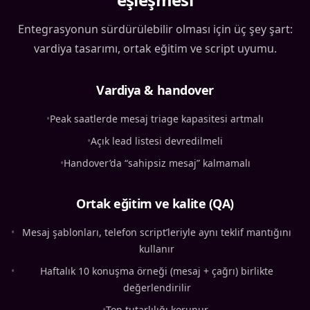
Entegrasyonun sürdürülebilir olması için üç şey şart:
vardiya tasarımı, ortak eğitim ve script uyumu.
Vardiya & handover
•
Peak saatlerde mesaj triage kapasitesi artmalı
•
Açık lead listesi devredilmeli
•
Handover’da “sahipsiz mesaj” kalmamalı
Ortak eğitim ve kalite (QA)
•
Mesaj şablonları, telefon script’leriyle aynı teklif mantığını
kullanır
•
Haftalık 10 konuşma örneği (mesaj + çağrı) birlikte
değerlendirilir
•
Ton tutarlılığı korunur