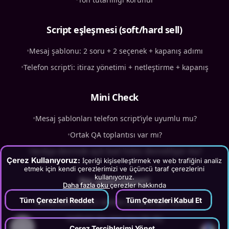
Script eşleşmesi (soft/hard sell)
•
Mesaj şablonu: 2 soru + 2 seçenek + kapanış adımı
•
Telefon script’i: itiraz yönetimi + netleştirme + kapanış
Mini Check
•
Mesaj şablonları telefon script’iyle uyumlu mu?
•
Ortak QA toplantısı var mı?
•
Vardiya devrinde açık lead listesi devrediliyor mu?
Çerez Kullanıyoruz:
İçeriği kişiselleştirmek ve web trafiğini analiz
etmek için kendi çerezlerimizi ve üçüncü taraf çerezlerini
kullanıyoruz.
Ne yapmalıyım?
Daha fazla oku
çerezler hakkında
Tüm Çerezleri Reddet
Tüm Çerezleri Kabul Et
•
Mesaj şablonlarını telefon script’leriyle eşleştir.
•
Haftalık QA ritmi koy (30 dk).
Çerez Tercihlerimi Yönet