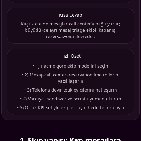
Kısa Cevap
Küçük otelde mesajlar call center’a bağlı yürür;
büyüdükçe ayrı mesaj triage ekibi, kapanışı
rezervasyona devreder.
Hızlı Özet
•
1) Hacme göre ekip modelini seçin
•
2) Mesaj–call center–reservation line rollerini
yazılılaştırın
•
3) Telefona devir tetikleyicilerini netleştirin
•
4) Vardiya, handover ve script uyumunu kurun
•
5) Ortak KPI setiyle ekipleri aynı hedefte hizalayın
1
.
Ekip yapısı: Kim mesajlara