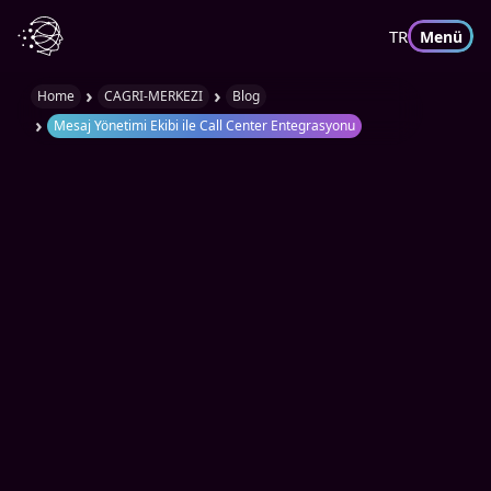
TR
Menü
›
›
Home
CAGRI-MERKEZI
Blog
›
Mesaj Yönetimi Ekibi ile Call Center Entegrasyonu