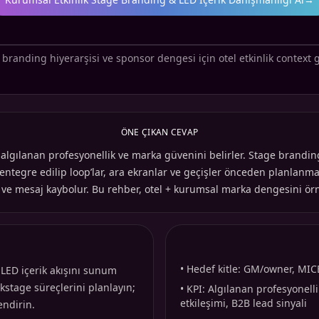
 branding hiyerarşisi ve sponsor dengesi için otel etkinlik context g
ÖNE ÇIKAN CEVAP
algılanan profesyonellik ve marka güvenini belirler. Stage branding;
a entegre edilip loop’lar, ara ekranlar ve geçişler önceden planlanm
r ve mesaj kaybolur. Bu rehber, otel + kurumsal marka dengesini örn
•
Hedef kitle: GM/owner, MICE 
 LED içerik akışını sunum
ckstage süreçlerini planlayın;
•
KPI: Algılanan profesyonelli
etkileşimi, B2B lead sinyali
endirin.