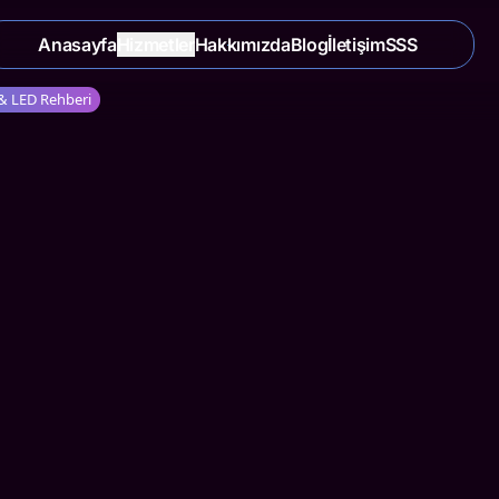
Anasayfa
Hizmetler
Hakkımızda
Blog
İletişim
SSS
 & LED Rehberi