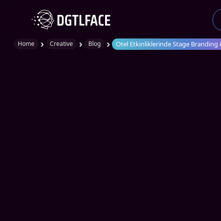
›
›
›
Otel Etkinliklerinde Stage Branding
Home
Creative
Blog