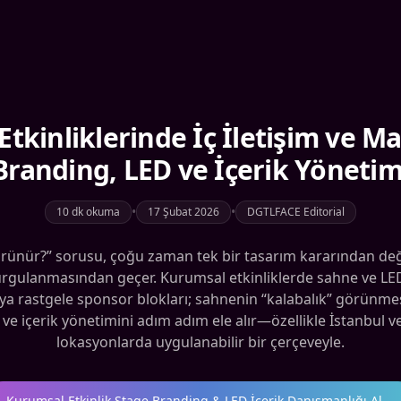
tkinliklerinde İç İletişim ve 
Branding, LED ve İçerik Yönetim
•
•
10 dk okuma
17 Şubat 2026
DGTLFACE Editorial
ünür?” sorusu, çoğu zaman tek bir tasarım kararından değil; 
e kurgulanmasından geçer. Kurumsal etkinliklerde sahne ve L
mi veya rastgele sponsor blokları; sahnenin “kalabalık” görün
e içerik yönetimini adım adım ele alır—özellikle İstanbul ve
lokasyonlarda uygulanabilir bir çerçeveyle.
Kurumsal Etkinlik Stage Branding & LED İçerik Danışmanlığı Al
→