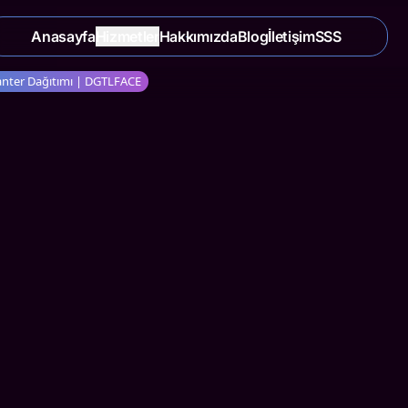
Anasayfa
Hizmetler
Hakkımızda
Blog
İletişim
SSS
vanter Dağıtımı | DGTLFACE