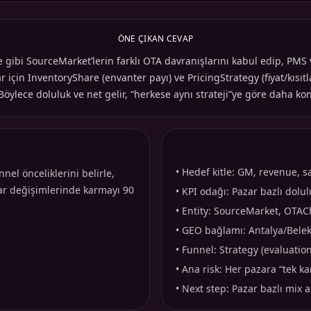
ÖNE ÇIKAN CEVAP
re gibi SourceMarket’lerin farklı OTA davranışlarını kabul edip, PM
için InventoryShare (envanter payı) ve PricingStrategy (fiyat/kısıtl
Böylece doluluk ve net gelir, “herkese aynı strateji”ye göre daha kont
•
Hedef kitle: GM, revenue, sa
el önceliklerini belirle,
ar değişimlerinde karmayı 90
•
KPI odağı: Pazar bazlı dolul
•
Entity: SourceMarket, OTACh
•
GEO bağlamı: Antalya/Bele
•
Funnel: Strategy (evaluatio
•
Ana risk: Her pazara “tek ka
•
Next step: Pazar bazlı mix 