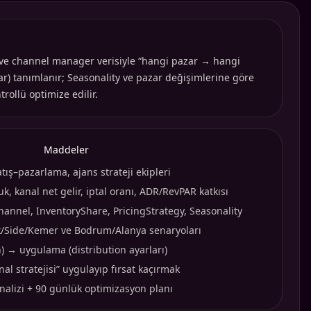
S ve channel manager verisiyle “hangi pazar → hangi
ar) tanımlanır; Seasonality ve pazar değişimlerine göre
rollü optimize edilir.
Maddeler
tış–pazarlama, ajans strateji ekipleri
uk, kanal net gelir, iptal oranı, ADR/RevPAR katkısı
annel, InventoryShare, PricingStrategy, Seasonality
k/Side/Kemer ve Bodrum/Alanya senaryoları
n) → uygulama (distribution ayarları)
nal stratejisi” uygulayıp fırsat kaçırmak
analizi + 90 günlük optimizasyon planı