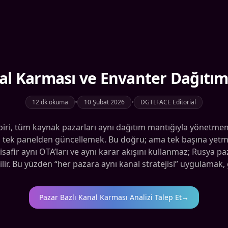
al Karması ve Envanter Dağıtım
•
•
12 dk okuma
10 Şubat 2026
DGTLFACE Editorial
 biri, tüm kaynak pazarları aynı dağıtım mantığıyla yönetmem
i tek panelden güncellemek. Bu doğru; ama tek başına yetmez
safir aynı OTA’ları ve aynı karar akışını kullanmaz; Rusya paz
lir. Bu yüzden “her pazara aynı kanal stratejisi” uygulamak, g
Pazar Bazlı Kanal Karması Analizi Talep Et
→