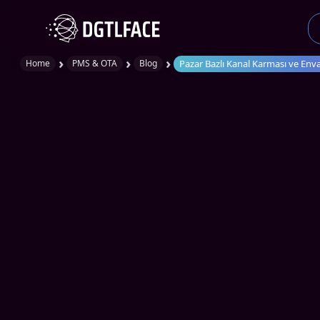
›
›
›
Pazar Bazlı Kanal Karması ve En
Home
PMS & OTA
Blog