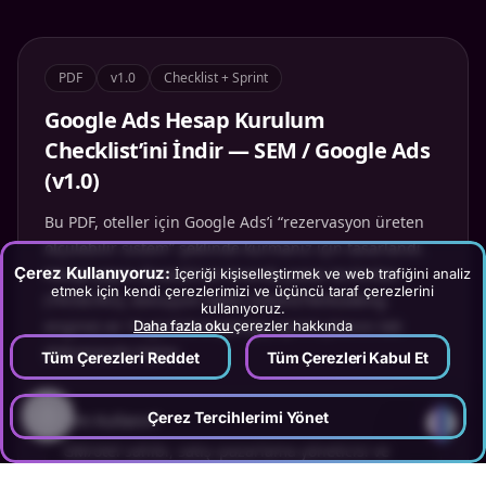
PDF
v1.0
Checklist + Sprint
Google Ads Hesap Kurulum
Checklist’ini İndir — SEM / Google Ads
(v1.0)
Bu PDF, oteller için Google Ads’i “rezervasyon üreten
ölçülebilir sistem” şeklinde kurmanız için tasarlandı.
Çerez Kullanıyoruz:
Hesap yapısı (brand/non-brand), pazar kırılımları
İçeriği kişiselleştirmek ve web trafiğini analiz
etmek için kendi çerezlerimizi ve üçüncü taraf çerezlerini
(TR/DE/RU), dönüşüm takibi (GA4/GTM/booking
kullanıyoruz.
engine) ve 14 günlük başlangıç sprint planını tek
Daha fazla oku
çerezler hakkında
dokümanda toplar.
Tüm Çerezleri Reddet
Tüm Çerezleri Kabul Et
?
Çerez Tercihlerimi Yönet
Kim Kullanır?
GM/otel sahibi, satış–pazarlama yöneticisi ve
ajans/performans uzmanı.