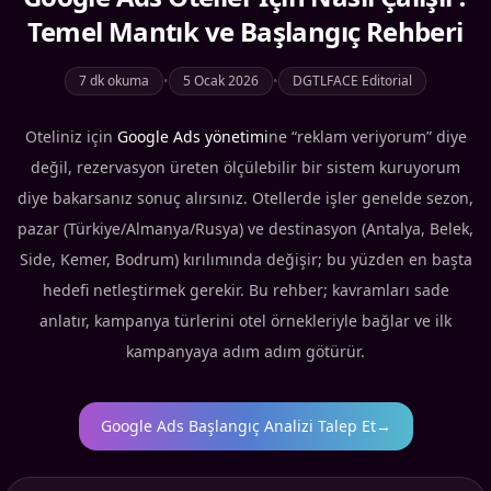
Temel Mantık ve Başlangıç Rehberi
7 dk okuma
•
5 Ocak 2026
•
DGTLFACE Editorial
Oteliniz için
Google Ads yönetimi
ne “reklam veriyorum” diye
değil, rezervasyon üreten ölçülebilir bir sistem kuruyorum
diye bakarsanız sonuç alırsınız. Otellerde işler genelde sezon,
pazar (Türkiye/Almanya/Rusya) ve destinasyon (Antalya, Belek,
Side, Kemer, Bodrum) kırılımında değişir; bu yüzden en başta
hedefi netleştirmek gerekir. Bu rehber; kavramları sade
anlatır, kampanya türlerini otel örnekleriyle bağlar ve ilk
kampanyaya adım adım götürür.
Google Ads Başlangıç Analizi Talep Et
→