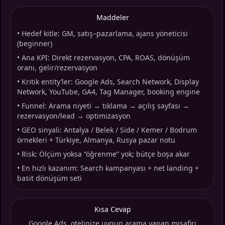
Maddeler
•
Hedef kitle: GM, satış–pazarlama, ajans yöneticisi
(beginner)
•
Ana KPI: Direkt rezervasyon, CPA, ROAS, dönüşüm
oranı, gelir/rezervasyon
•
Kritik entity’ler: Google Ads, Search Network, Display
Network, YouTube, GA4, Tag Manager, booking engine
•
Funnel: Arama niyeti → tıklama → açılış sayfası →
rezervasyon/lead → optimizasyon
•
GEO sinyali: Antalya / Belek / Side / Kemer / Bodrum
örnekleri + Türkiye, Almanya, Rusya pazar notu
•
Risk: Ölçüm yoksa “öğrenme” yok; bütçe boşa akar
•
En hızlı kazanım: Search kampanyası + net landing +
basit dönüşüm seti
Kısa Cevap
Google Ads, otelinize uygun arama yapan misafiri