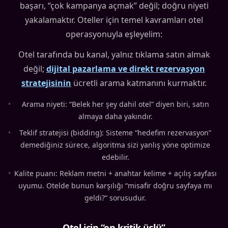
başarı, “çok kampanya açmak” değil; doğru niyeti
yakalamaktır. Oteller için temel kavramları otel
operasyonuyla eşleyelim:
Otel tarafında bu kanal, yalnız tıklama satın almak
değil;
dijital pazarlama ve direkt rezervasyon
stratejisinin
ücretli arama katmanını kurmaktır.
•
Arama niyeti: “Belek her şey dahil otel” diyen biri, satın
almaya daha yakındır.
•
Teklif stratejisi (bidding): Sisteme “hedefim rezervasyon”
demediğiniz sürece, algoritma sizi yanlış yöne optimize
edebilir.
•
Kalite puanı: Reklam metni + anahtar kelime + açılış sayfası
uyumu. Otelde bunun karşılığı “misafir doğru sayfaya mı
geldi?” sorusudur.
Otel için “en kritik üçlü”