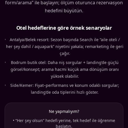
form/arama” ile başlayın; ölçüm oturunca rezervasyon
hedefini büyütün.
Otel hedeflerine göre örnek senaryolar
•
Antalya/Belek resort: Sezon başında Search ile “aile oteli /
her şey dahil / aquapark” niyetini yakala; remarketing ile geri
çağır.
•
Bodrum butik otel: Daha niş sorgular + landing’de güçlü
görsel/konsept; arama hacmi küçük ama dönüşüm oranı
yüksek olabilir.
•
Side/Kemer: Fiyat–performans ve konum odaklı sorgular;
landing’de oda tiplerini hızlı göster.
Ne yapmalıyım?
•
“Her şey olsun” hedefi yerine, tek hedef ile öğrenme
başlatın.