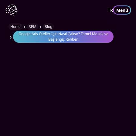
TR
Menü
›
›
Home
SEM
Blog
Google Ads Oteller İçin Nasıl Çalışır? Temel Mantık ve
›
Başlangıç Rehberi