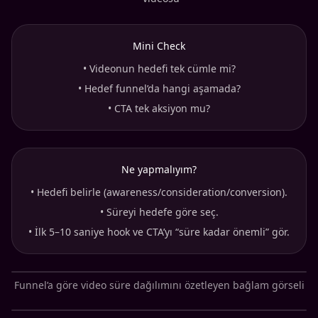
Mini Check
•
Videonun hedefi tek cümle mi?
•
Hedef funnel’da hangi aşamada?
•
CTA tek aksiyon mu?
Ne yapmalıyım?
•
Hedefi belirle (awareness/consideration/conversion).
•
Süreyi hedefe göre seç.
•
İlk 5–10 saniye hook ve CTA’yı “süre kadar önemli” gör.
Funnel’a göre video süre dağılımını özetleyen bağlam görseli