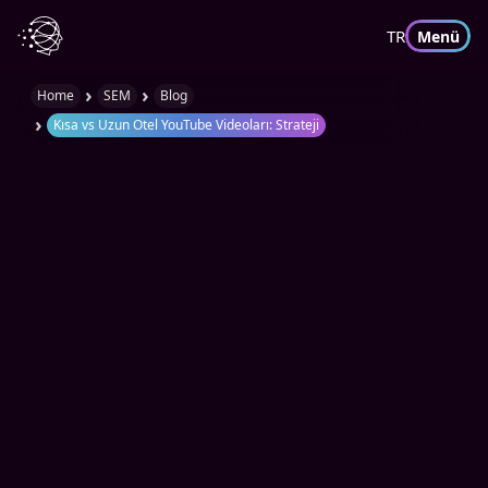
TR
Menü
›
›
Home
SEM
Blog
›
Kısa vs Uzun Otel YouTube Videoları: Strateji