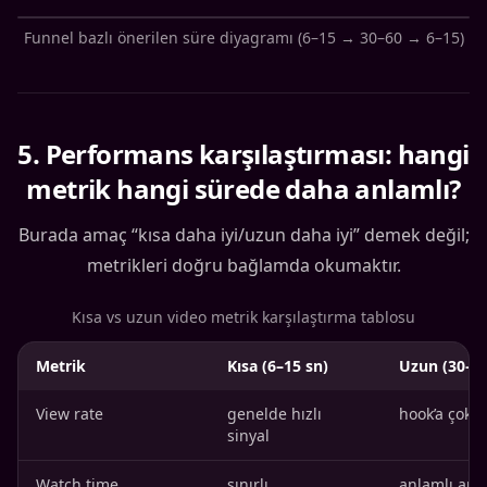
Funnel bazlı önerilen süre diyagramı (6–15 → 30–60 → 6–15)
5
.
Performans karşılaştırması: hangi
metrik hangi sürede daha anlamlı?
Burada amaç “kısa daha iyi/uzun daha iyi” demek değil;
metrikleri doğru bağlamda okumaktır.
Kısa vs uzun video metrik karşılaştırma tablosu
Metrik
Kısa (6–15 sn)
Uzun (30–90
View rate
genelde hızlı
hook’a çok d
sinyal
Watch time
sınırlı
anlamlı ana