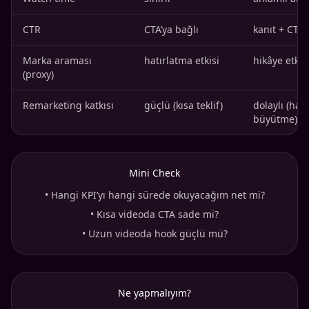
CTR
CTA’ya bağlı
kanıt + CTA 
Marka araması
hatırlatma etkisi
hikâye etkis
(proxy)
Remarketing katkısı
güçlü (kısa teklif)
dolaylı (hav
büyütme)
Mini Check
•
Hangi KPI’yı hangi sürede okuyacağım net mi?
•
Kısa videoda CTA sade mi?
•
Uzun videoda hook güçlü mü?
Ne yapmalıyım?