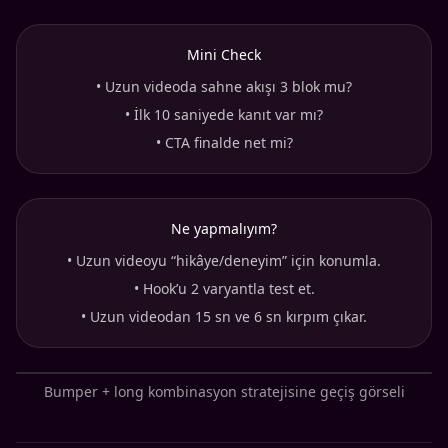
Mini Check
•
Uzun videoda sahne akışı 3 blok mu?
•
İlk 10 saniyede kanıt var mı?
•
CTA finalde net mi?
Ne yapmalıyım?
•
Uzun videoyu “hikâye/deneyim” için konumla.
•
Hook’u 2 varyantla test et.
•
Uzun videodan 15 sn ve 6 sn kırpım çıkar.
Bumper + long kombinasyon stratejisine geçiş görseli