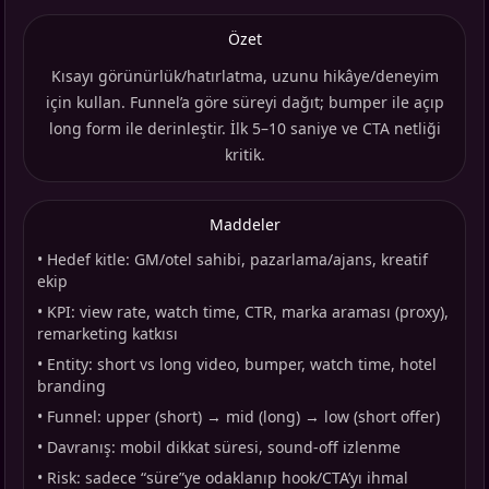
Özet
Kısayı görünürlük/hatırlatma, uzunu hikâye/deneyim
için kullan. Funnel’a göre süreyi dağıt; bumper ile açıp
long form ile derinleştir. İlk 5–10 saniye ve CTA netliği
kritik.
Maddeler
•
Hedef kitle: GM/otel sahibi, pazarlama/ajans, kreatif
ekip
•
KPI: view rate, watch time, CTR, marka araması (proxy),
remarketing katkısı
•
Entity: short vs long video, bumper, watch time, hotel
branding
•
Funnel: upper (short) → mid (long) → low (short offer)
•
Davranış: mobil dikkat süresi, sound-off izlenme
•
Risk: sadece “süre”ye odaklanıp hook/CTA’yı ihmal