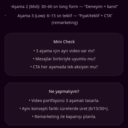
•
Aşama 2 (Mid): 30–60 sn long form — “Deneyim + kanıt”
•
Aşama 3 (Low): 6–15 sn teklif — “Fiyat/teklif + CTA”
(remarketing)
Mini Check
•
3 aşama için ayrı video var mı?
•
Mesajlar birbiriyle uyumlu mu?
•
CTA her aşamada tek aksiyon mu?
Ne yapmalıyım?
•
Video portföyünü 3 aşamalı tasarla.
•
Aynı konsepti farklı sürelerde üret (6/15/30+).
•
Remarketing ile kapanışı planla.