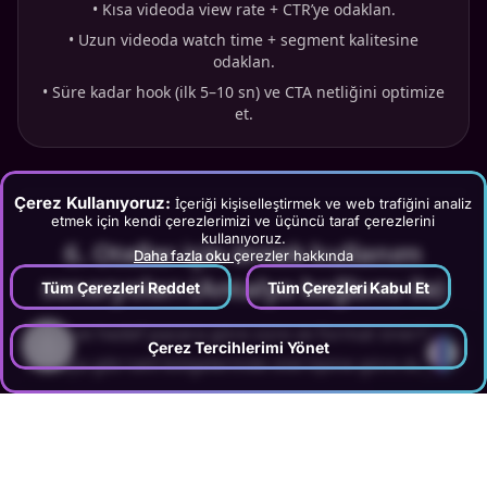
•
Kısa videoda view rate + CTR’ye odaklan.
•
Uzun videoda watch time + segment kalitesine
odaklan.
•
Süre kadar hook (ilk 5–10 sn) ve CTA netliğini optimize
et.
Çerez Kullanıyoruz:
İçeriği kişiselleştirmek ve web trafiğini analiz
etmek için kendi çerezlerimizi ve üçüncü taraf çerezlerini
kullanıyoruz.
6
.
Oteller için örnek kullanım
Daha fazla oku
çerezler hakkında
senaryoları (Antalya bağlamı ile)
Tüm Çerezleri Reddet
Tüm Çerezleri Kabul Et
Kitle ve hedef pazara göre süre ve format önerileri,
?
Çerez Tercihlerimi Yönet
Antalya gibi tatil bölgelerinde otel tipine göre değişir.
Resort (aile)
•
Upper: 6 sn “aquapark” bumper