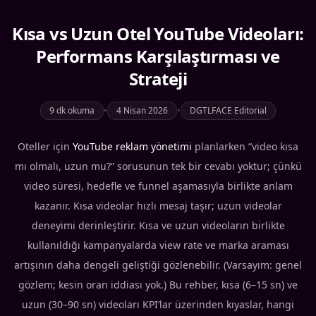
Kısa vs Uzun Otel YouTube Videoları:
Performans Karşılaştırması ve
Strateji
9 dk okuma
•
4 Nisan 2026
•
DGTLFACE Editorial
Oteller için
YouTube reklam yönetimi
planlarken “video kısa
mı olmalı, uzun mu?” sorusunun tek bir cevabı yoktur; çünkü
video süresi, hedefle ve funnel aşamasıyla birlikte anlam
kazanır. Kısa videolar hızlı mesaj taşır; uzun videolar
deneyimi derinleştirir. Kısa ve uzun videoların birlikte
kullanıldığı kampanyalarda view rate ve marka araması
artışının daha dengeli geliştiği gözlenebilir. (Varsayım: genel
gözlem; kesin oran iddiası yok.) Bu rehber, kısa (6–15 sn) ve
uzun (30–90 sn) videoları KPI’lar üzerinden kıyaslar, hangi