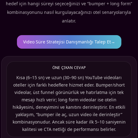
hedef için hangi süreyi seçeceğinizi ve “bumper + long form”
kombinasyonunu nasıl kurgulayacağınızı otel senaryolarıyla
anlatır.
Video Süre Stratejisi Danışmanlığı Talep Et
→
ÖNE ÇIKAN CEVAP
Kısa (6–15 sn) ve uzun (30–90 sn) YouTube videoları
oteller için farklı hedeflere hizmet eder. Bumper/short
videolar, üst funnel görünürlük ve hatırlatma için tek
mesajı hızlı verir; long form videolar ise otelin
hikâyesini, deneyimini ve kanıtını derinleştirir. En etkili
yaklaşım, “bumper ile aç, uzun video ile derinleştir”
kombinasyonudur. Ancak süre kadar ilk 5–10 saniyenin
kalitesi ve CTA netliği de performansı belirler.