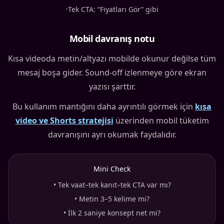
•
Tek CTA: “Fiyatları Gör” gibi
Mobil davranış notu
Kısa videoda metin/altyazı mobilde okunur değilse tüm
mesaj boşa gider. Sound-off izlenmeye göre ekran
yazısı şarttır.
Bu kullanım mantığını daha ayrıntılı görmek için
kısa
video ve Shorts stratejisi
üzerinden mobil tüketim
davranışını ayrı okumak faydalıdır.
Mini Check
•
Tek vaat–tek kanıt–tek CTA var mı?
•
Metin 3–5 kelime mi?
•
İlk 2 saniye konsept net mi?