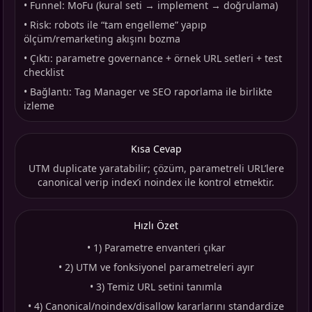
•
Funnel: MoFu (kural seti → implement → doğrulama)
•
Risk: robots ile “tam engelleme” yapıp
ölçüm/remarketing akışını bozma
•
Çıktı: parametre governance + örnek URL setleri + test
checklist
•
Bağlantı: Tag Manager ve SEO raporlama ile birlikte
izleme
Kısa Cevap
UTM duplicate yaratabilir; çözüm, parametreli URL’lere
canonical verip index’i noindex ile kontrol etmektir.
Hızlı Özet
•
1) Parametre envanteri çıkar
•
2) UTM ve fonksiyonel parametreleri ayır
•
3) Temiz URL setini tanımla
•
4) Canonical/noindex/disallow kararlarını standardize