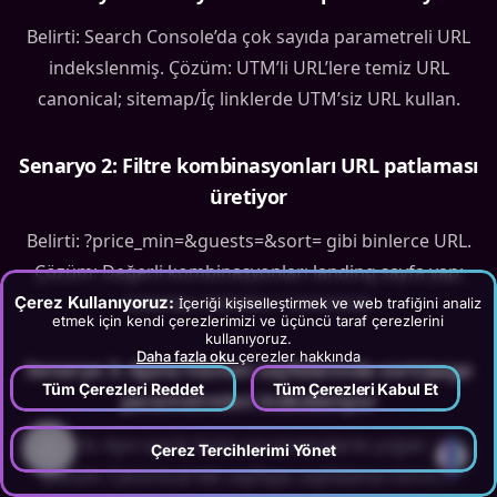
Belirti: Search Console’da çok sayıda parametreli URL
indekslenmiş. Çözüm: UTM’li URL’lere temiz URL
canonical; sitemap/İç linklerde UTM’siz URL kullan.
Senaryo 2: Filtre kombinasyonları URL patlaması
üretiyor
Belirti: ?price_min=&guests=&sort= gibi binlerce URL.
Çözüm: Değerli kombinasyonları landing sayfa yap;
kalanları noindex + canonical.
Çerez Kullanıyoruz:
İçeriği kişiselleştirmek ve web trafiğini analiz
etmek için kendi çerezlerimizi ve üçüncü taraf çerezlerini
kullanıyoruz.
Daha fazla oku
çerezler hakkında
Senaryo 3: Ajans hizmet sayfalarında sort/page
Tüm Çerezleri Reddet
Tüm Çerezleri Kabul Et
parametreleri indexleniyor
Belirti: Aynı içerik farklı parametrelerle çoğalıyor.
?
Çerez Tercihlerimi Yönet
Çözüm: Canonical tek sayfaya; sayfalama noindex