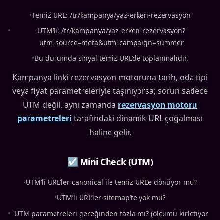
•
Temiz URL: /tr/kampanya/yaz-erken-rezervasyon
•
UTM’li: /tr/kampanya/yaz-erken-rezervasyon?
utm_source=meta&utm_campaign=summer
•
Bu durumda sinyal temiz URL’de toplanmalıdır.
Kampanya linki rezervasyon motoruna tarih, oda tipi
veya fiyat parametreleriyle taşınıyorsa; sorun sadece
UTM değil, aynı zamanda
rezervasyon motoru
parametreleri
tarafındaki dinamik URL çoğalması
haline gelir.
☑ Mini Check (UTM)
•
UTM’li URL’ler canonical ile temiz URL’e dönüyor mu?
•
UTM’li URL’ler sitemap’te yok mu?
•
UTM parametreleri gereğinden fazla mı? (ölçümü kirletiyor