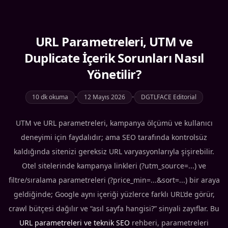
URL Parametreleri, UTM ve
Duplicate İçerik Sorunları Nasıl
Yönetilir?
10 dk okuma
•
12 Mayıs 2026
•
DGTLFACE Editorial
UTM ve URL parametreleri, kampanya ölçümü ve kullanıcı
deneyimi için faydalıdır; ama SEO tarafında kontrolsüz
kaldığında sitenizi gereksiz URL varyasyonlarıyla şişirebilir.
Otel sitelerinde kampanya linkleri (?utm_source=...) ve
filtre/sıralama parametreleri (?price_min=...&sort=...) bir araya
geldiğinde; Google aynı içeriği yüzlerce farklı URL’de görür,
crawl bütçesi dağılır ve “asıl sayfa hangisi?” sinyali zayıflar. Bu
URL parametreleri ve teknik SEO
rehberi, parametreleri