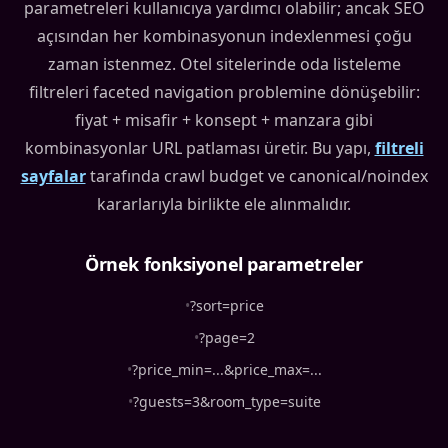
parametreleri kullanıcıya yardımcı olabilir; ancak SEO
açısından her kombinasyonun indexlenmesi çoğu
zaman istenmez. Otel sitelerinde oda listeleme
filtreleri faceted navigation problemine dönüşebilir:
fiyat + misafir + konsept + manzara gibi
kombinasyonlar URL patlaması üretir. Bu yapı,
filtreli
sayfalar
tarafında crawl budget ve canonical/noindex
kararlarıyla birlikte ele alınmalıdır.
Örnek fonksiyonel parametreler
•
?sort=price
•
?page=2
•
?price_min=...&price_max=...
•
?guests=3&room_type=suite