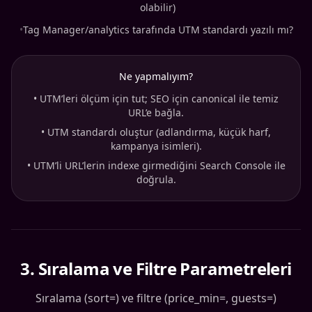
olabilir)
•
Tag Manager/analytics tarafında UTM standardı yazılı mı?
Ne yapmalıyım?
•
UTM’leri ölçüm için tut; SEO için canonical ile temiz
URL’e bağla.
•
UTM standardı oluştur (adlandırma, küçük harf,
kampanya isimleri).
•
UTM’li URL’lerin indexe girmediğini Search Console ile
doğrula.
3
.
Sıralama ve Filtre Parametreleri
Sıralama (sort=) ve filtre (price_min=, guests=)