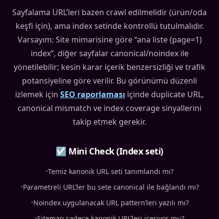
Sayfalama URL’leri bazen crawl edilmelidir (ürün/oda
keşfi için), ama index setinde kontrollü tutulmalıdır.
Varsayım: Site mimarisine göre “ana liste (page=1)
index”, diğer sayfalar canonical/noindex ile
yönetilebilir; kesin karar içerik benzersizliği ve trafik
potansiyeline göre verilir. Bu görünümü düzenli
izlemek için
SEO raporlaması
içinde duplicate URL,
canonical mismatch ve index coverage sinyallerini
takip etmek gerekir.
☑ Mini Check (Index seti)
•
Temiz kanonik URL seti tanımlandı mı?
•
Parametreli URL’ler bu sete canonical ile bağlandı mı?
•
Noindex uygulanacak URL pattern’leri yazılı mı?
•
Sitemap sadece kanonik URL’leri içeriyor mu?