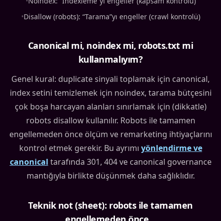
•
Noindex: “Indexleme”yi engeller (kapsam kontrolü)
•
Disallow (robots): “Tarama”yı engeller (crawl kontrolü)
Canonical mi, noindex mi, robots.txt mi
kullanmalıyım?
Genel kural: duplicate sinyali toplamak için canonical,
index setini temizlemek için noindex, tarama bütçesini
çok boşa harcayan alanları sınırlamak için (dikkatle)
robots disallow kullanılır. Robots ile tamamen
engellemeden önce ölçüm ve remarketing ihtiyaçlarını
kontrol etmek gerekir. Bu ayrımı
yönlendirme ve
canonical
tarafında 301, 404 ve canonical governance
mantığıyla birlikte düşünmek daha sağlıklıdır.
Teknik not (sheet): robots ile tamamen
engellemeden önce…