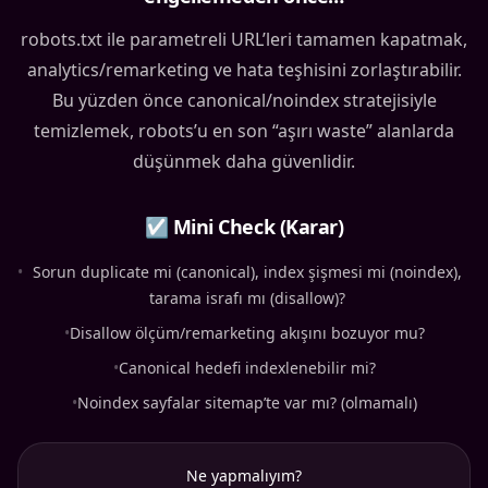
robots.txt ile parametreli URL’leri tamamen kapatmak,
analytics/remarketing ve hata teşhisini zorlaştırabilir.
Bu yüzden önce canonical/noindex stratejisiyle
temizlemek, robots’u en son “aşırı waste” alanlarda
düşünmek daha güvenlidir.
☑ Mini Check (Karar)
•
Sorun duplicate mi (canonical), index şişmesi mi (noindex),
tarama israfı mı (disallow)?
•
Disallow ölçüm/remarketing akışını bozuyor mu?
•
Canonical hedefi indexlenebilir mi?
•
Noindex sayfalar sitemap’te var mı? (olmamalı)
Ne yapmalıyım?