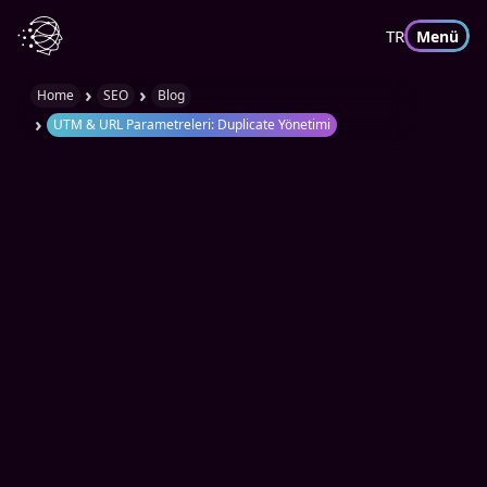
TR
Menü
›
›
Home
SEO
Blog
›
UTM & URL Parametreleri: Duplicate Yönetimi