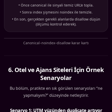
•
Önce canonical ile sinyali temiz URL’e topla.
•
Sonra index şişmesini noindex ile temizle.
•
En son, gerçekten gerekli alanlarda disallow düşün
(ölçümü kontrol ederek).
Canonical–noindex–disallow karar kartı
6
.
Otel ve Ajans Siteleri İçin Örnek
Senaryolar
Bu bölüm, pratikte en sık görülen senaryoları “ne
yapmalıyım?” düzeyinde netleştirir.
Senaryo 1: UTM yüzünden duplicate artıyor