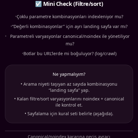
☑ Mini Check (Filtre/sort)
•
Çoklu parametre kombinasyonları indexleniyor mu?
•
“Değerli kombinasyonlar” için ayrı landing sayfa var mı?
•
Parametreli varyasyonlar canonical/noindex ile yönetiliyor
mu?
•
Botlar bu URL’lerde mi boğuluyor? (log/crawl)
Ne yapmalıyım?
•
Arama niyeti taşıyan az sayıda kombinasyonu
“landing sayfa” yap.
•
Kalan filtre/sort varyasyonlarını noindex + canonical
ile kontrol et.
•
Sayfalama için kural seti belirle (aşağıda).
Canonical/noindex kararına geçiş ayracı