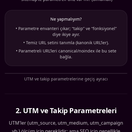
Ne yapmalıyım?
•
Parametre envanteri çıkar; “takip” ve “fonksiyonel”
diye ikiye ayır.
•
Temiz URL setini tanımla (kanonik URL’ler).
•
Parametreli URL’leri canonical/noindex ile bu sete
bağla.
UTM ve takip parametrelerine geçiş ayracı
2
.
UTM ve Takip Parametreleri
UTM’ler (utm_source, utm_medium, utm_campaign
vb.) ölçüm için gereklidir; ama SEO için genellikle