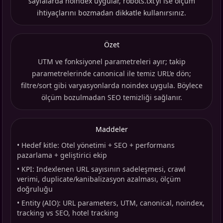
sayfalarda noindex uygular, robots.txt’yi ise ölçüm
ihtiyaçlarını bozmadan dikkatle kullanırsınız.
Özet
UTM ve fonksiyonel parametreleri ayır; takip
parametrelerinde canonical ile temiz URL’e dön;
filtre/sort gibi varyasyonlarda noindex uygula. Böylece
ölçüm bozulmadan SEO temizliği sağlanır.
Maddeler
•
Hedef kitle: Otel yönetimi + SEO + performans
pazarlama + geliştirici ekip
•
KPI: Indexlenen URL sayısının sadeleşmesi, crawl
verimi, duplicate/kanibalizasyon azalması, ölçüm
doğruluğu
•
Entity (AIO): URL parameters, UTM, canonical, noindex,
tracking vs SEO, hotel tracking