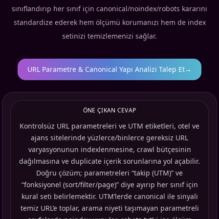
sınıflandırıp her sınıf için canonical/noindex/robots kararını
standardize ederek hem ölçümü korumanızı hem de index
setinizi temizlemenizi sağlar.
URL Parametre & Canonical Yapı Analizi Talep Et
→
ÖNE ÇIKAN CEVAP
Kontrolsüz URL parametreleri ve UTM etiketleri, otel ve
ajans sitelerinde yüzlerce/binlerce gereksiz URL
varyasyonunun indexlenmesine, crawl bütçesinin
dağılmasına ve duplicate içerik sorunlarına yol açabilir.
Doğru çözüm; parametreleri “takip (UTM)” ve
“fonksiyonel (sort/filter/page)” diye ayırıp her sınıf için
kural seti belirlemektir. UTM’lerde canonical ile sinyali
temiz URL’e toplar, arama niyeti taşımayan parametreli