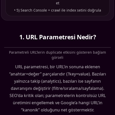
et
•
5) Search Console + crawl ile index setini doğrula
1
.
URL Parametresi Nedir?
Parametreli URL’lerin duplicate etkisini gösteren bağlam
görseli
URL parametresi, bir URL’in sonuna eklenen
“anahtar=değer” parçalarıdır (?key=value). Bazıları
yalnızca takip (analytics), bazıları ise sayfanın
davranışını değiştirir (filtre/sıralama/sayfalama).
SEO’da kritik olan; parametrelerin kontrolsüz URL
üretimini engellemek ve Google’a hangi URL’in
“kanonik” olduğunu net göstermektir.