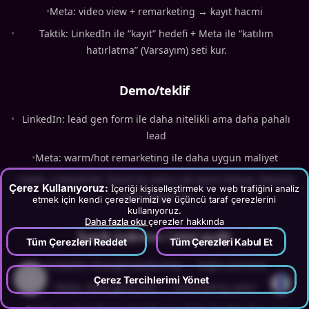
•
Meta: video view + remarketing → kayıt hacmi
•
Taktik: LinkedIn ile “kayıt” hedefi + Meta ile “katılım
hatırlatma” (Varsayım) seti kur.
Demo/teklif
•
LinkedIn: lead gen form ile daha nitelikli ama daha pahalı
lead
•
Meta: warm/hot remarketing ile daha uygun maliyet
•
Taktik: LinkedIn’de “demo”yu daha çok warm kitleye, Meta’da
Çerez Kullanıyoruz:
İçeriği kişiselleştirmek ve web trafiğini analiz
“hot” kitleye ver.
etmek için kendi çerezlerimizi ve üçüncü taraf çerezlerini
kullanıyoruz.
Daha fazla oku
çerezler hakkında
İçerik indirme / mini audit
Tüm Çerezleri Reddet
Tüm Çerezleri Kabul Et
•
LinkedIn: thought leadership → doğru persona
?
Çerez Tercihlerimi Yönet
•
Meta: daha geniş test → remarketing yakıtı