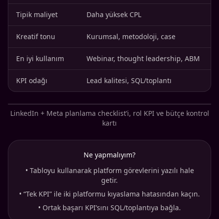
Tipik maliyet
Daha yüksek CPL
Kreatif tonu
Kurumsal, metodoloji, case
En iyi kullanım
Webinar, thought leadership, ABM
KPI odağı
Lead kalitesi, SQL/toplantı
LinkedIn + Meta planlama checklist’i, rol KPI ve bütçe kontrol
kartı
Ne yapmalıyım?
•
Tabloyu kullanarak platform görevlerini yazılı hale
getir.
•
“Tek KPI” ile iki platformu kıyaslama hatasından kaçın.
•
Ortak başarı KPI’sını SQL/toplantıya bağla.