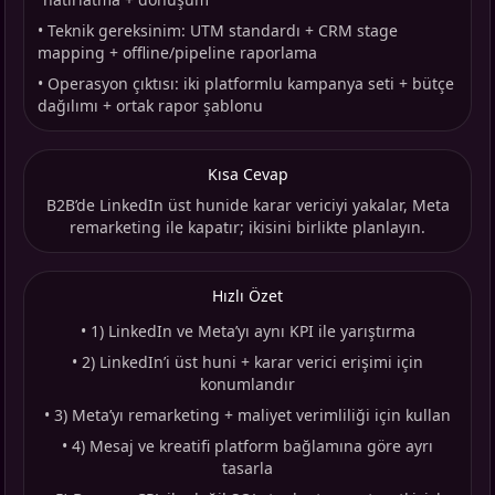
•
Teknik gereksinim: UTM standardı + CRM stage
mapping + offline/pipeline raporlama
•
Operasyon çıktısı: iki platformlu kampanya seti + bütçe
dağılımı + ortak rapor şablonu
Kısa Cevap
B2B’de LinkedIn üst hunide karar vericiyi yakalar, Meta
remarketing ile kapatır; ikisini birlikte planlayın.
Hızlı Özet
•
1) LinkedIn ve Meta’yı aynı KPI ile yarıştırma
•
2) LinkedIn’i üst huni + karar verici erişimi için
konumlandır
•
3) Meta’yı remarketing + maliyet verimliliği için kullan
•
4) Mesaj ve kreatifi platform bağlamına göre ayrı
tasarla