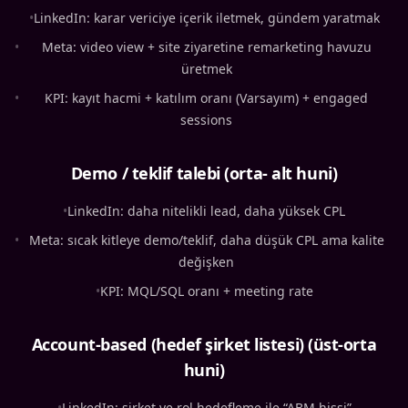
•
LinkedIn: karar vericiye içerik iletmek, gündem yaratmak
•
Meta: video view + site ziyaretine remarketing havuzu
üretmek
•
KPI: kayıt hacmi + katılım oranı (Varsayım) + engaged
sessions
Demo / teklif talebi (orta- alt huni)
•
LinkedIn: daha nitelikli lead, daha yüksek CPL
•
Meta: sıcak kitleye demo/teklif, daha düşük CPL ama kalite
değişken
•
KPI: MQL/SQL oranı + meeting rate
Account-based (hedef şirket listesi) (üst-orta
huni)
•
LinkedIn: şirket ve rol hedefleme ile “ABM hissi”