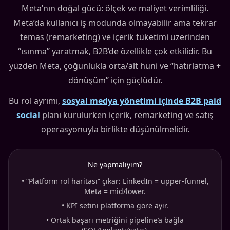
Meta’nın doğal gücü: ölçek ve maliyet verimliliği.
Meta’da kullanıcı iş modunda olmayabilir ama tekrar
temas (remarketing) ve içerik tüketimi üzerinden
“ısınma” yaratmak, B2B’de özellikle çok etkilidir. Bu
yüzden Meta, çoğunlukla orta/alt huni ve “hatırlatma +
dönüşüm” için güçlüdür.
Bu rol ayrımı,
sosyal medya yönetimi içinde B2B paid
social
planı kurulurken içerik, remarketing ve satış
operasyonuyla birlikte düşünülmelidir.
Ne yapmalıyım?
•
“Platform rol haritası” çıkar: LinkedIn = upper-funnel,
Meta = mid/lower.
•
KPI setini platforma göre ayır.
•
Ortak başarı metriğini pipeline’a bağla