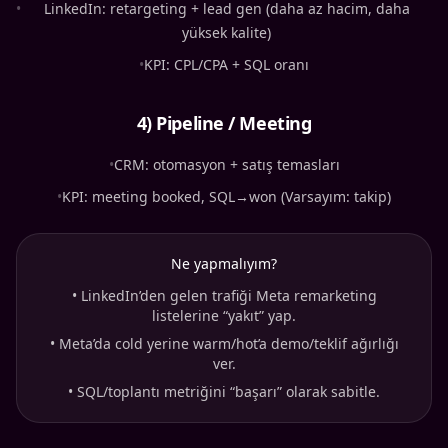
•
LinkedIn: retargeting + lead gen (daha az hacim, daha
yüksek kalite)
•
KPI: CPL/CPA + SQL oranı
4) Pipeline / Meeting
•
CRM: otomasyon + satış temasları
•
KPI: meeting booked, SQL→won (Varsayım: takip)
Ne yapmalıyım?
•
LinkedIn’den gelen trafiği Meta remarketing
listelerine “yakıt” yap.
•
Meta’da cold yerine warm/hot’a demo/teklif ağırlığı
ver.
•
SQL/toplantı metriğini “başarı” olarak sabitle.