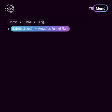
TR
Menü
›
›
Home
SMM
Blog
›
B2B’de LinkedIn + Meta Ads Funnel Planı