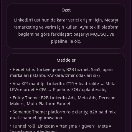
Özet
LinkedIn’i üst hunide karar verici erişimi için, Meta’yı
remarketing ve verim için kullan. Aynı teklifi platform
bağlamına göre farklılaştır; başarıyı MQL/SQL ve
pipeline ile ölç.
Maddeler
•
Hedef kitle: Türkiye geneli; B2B hizmet, SaaS, ajans
markaları (İstanbul/Ankara/İzmir odakları sık)
•
Ana KPI mantığı: LinkedIn: CTR + lead kalite → Meta:
LPV/retarget + CPA → Pipeline: SQL/toplantı/satış
•
Entity Theme: B2B LinkedIn Ads; Meta Ads; Decision-
Makers; Multi-Platform Funnel
•
Semantic Theme: platform role clarity; b2b paid mix;
dual-channel optimisation
•
Funnel rolü: LinkedIn = “tanışma + güven”, Meta =
“hatırlatma + dönüşüm”