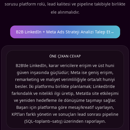
sorusu platform rolü, lead kalitesi ve pipeline takibiyle birlikte
ele alınmalıdır.
B2B LinkedIn + Meta Ads Strateji Analizi Talep Et
→
ÖNE ÇIKAN CEVAP
B2B’de LinkedIn, karar vericilere erişim ve üst huni
güven inşasında güçlüdür; Meta ise geniş erişim,
remarketing ve maliyet verimliliğiyle orta/alt huniyi
besler. İki platformu birlikte planlamak; LinkedIn’de
farkındalık ve nitelikli ilgi üretip, Meta’da site etkileşimi
ve yeniden hedefleme ile dönüşüme taşımayı sağlar.
Başarı için platforma göre mesaj/kreatif uyarlayın,
KPI’ları farklı yönetin ve sonuçları lead sonrası pipeline
(SQL–toplantı–satış) üzerinden raporlayın.