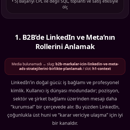
•
5) Başarıyı CPL ile değil SQL, toplantı ve satış etkisiyle
ölç
1
.
B2B’de LinkedIn ve Meta’nın
Rollerini Anlamak
Media bulunamadı → slug:
b2b-markalar-icin-linkedin-ve-meta-
ads-stratejilerini-birlikte-planlamak
/ slot:
h1-context
LinkedIn’in doğal gücü: iş bağlamı ve profesyonel
kimlik. Kullanıcı iş dünyası modundadır; pozisyon,
sektör ve şirket bağlamı üzerinden mesajı daha
“kurumsal” bir çerçevede alır. Bu yüzden LinkedIn,
çoğunlukla üst huni ve “karar vericiye ulaşma” için iyi
bir kanaldır.