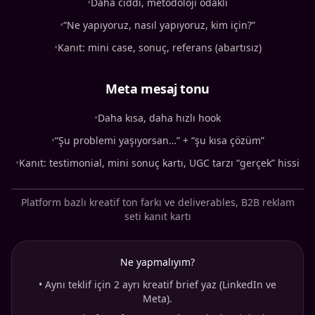
•
Daha ciddi, metodoloji odaklı
•
“Ne yapıyoruz, nasıl yapıyoruz, kim için?”
•
Kanıt: mini case, sonuç, referans (abartısız)
Meta mesaj tonu
•
Daha kısa, daha hızlı hook
•
“Şu problemi yaşıyorsan…” + “şu kısa çözüm”
•
Kanıt: testimonial, mini sonuç kartı, UGC tarzı “gerçek” hissi
Platform bazlı kreatif ton farkı ve deliverables, B2B reklam
seti kanıt kartı
Ne yapmalıyım?
•
Aynı teklif için 2 ayrı kreatif brief yaz (LinkedIn ve
Meta).