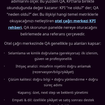
adımlarını ölçer. Bu yüzden QA, KPI’larla birlikte
okunduğunda değer kazanır: KPI “ne oldu?” der; QA
“neden oldu?” der. Bu ilişkiyi hangi temel metriklerle
okuyacağınızı netleştiren
otel çağrı merkezi KPI
rehberi
, QA skorunun panelde nereye oturacağını
belirlemede ana referans çerçevedir.
Otel çağrı merkezinde QA genellikle şu alanları kapsar:
•
Selamlama ve kimlik doğrulama (gerekiyorsa): ilk izlenim,
güven ve profesyonellik
•
İhtiyaç analizi: misafirin niyetini doğru anlamak
(rezervasyon/bilgi/şikâyet)
•
Çözüm kalitesi: doğru bilgi + doğru yönlendirme + doğru
süreç adımı
•
Kapanış: özet, next step ve beklenti yönetimi
•
Empati & dil: özellikle şikâyet ve satış sonrası destek