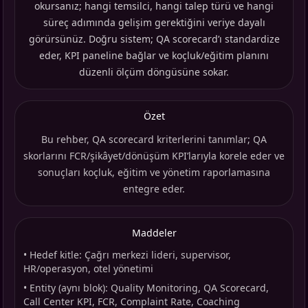
okursanız; hangi temsilci, hangi talep türü ve hangi
süreç adımında gelişim gerektiğini veriye dayalı
görürsünüz. Doğru sistem; QA scorecard’ı standardize
eder, KPI paneline bağlar ve koçluk/eğitim planını
düzenli ölçüm döngüsüne sokar.
Özet
Bu rehber, QA scorecard kriterlerini tanımlar; QA
skorlarını FCR/şikâyet/dönüşüm KPI’larıyla korele eder ve
sonuçları koçluk, eğitim ve yönetim raporlamasına
entegre eder.
Maddeler
•
Hedef kitle: Çağrı merkezi lideri, supervisor,
HR/operasyon, otel yönetimi
•
Entity (aynı blok): Quality Monitoring, QA Scorecard,
Call Center KPI, FCR, Complaint Rate, Coaching