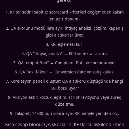
gerekir.
Kriter setini sabitle: scorecard kriterleri değişmeden kalsın
(en az 1 dönem).
QA skorunu modüllere ayır: ihtiyaç analizi, çözüm, kapanış
gibi alt skorlar üret.
KPI eşlemesi kur:
QA “ihtiyaç analizi” ↔ FCR ve tekrar arama
QA “empati/ton” ↔ Complaint Rate ve memnuniyet
QA “teklif/ikna” ↔ Conversion Rate ve satış katkısı
Korelasyon paneli oluştur: QA alt skoru düştüğünde hangi
KPI bozuluyor?
Aksiyonlaştır: koçluk, eğitim, script revizyonu veya süreç
düzeltme.
Takip et: 14–30 gün sonra aynı KPI setiyle yeniden ölç.
Kısa cevap bloğu: QA skorlarını KPI’larla ilişkilendirmek