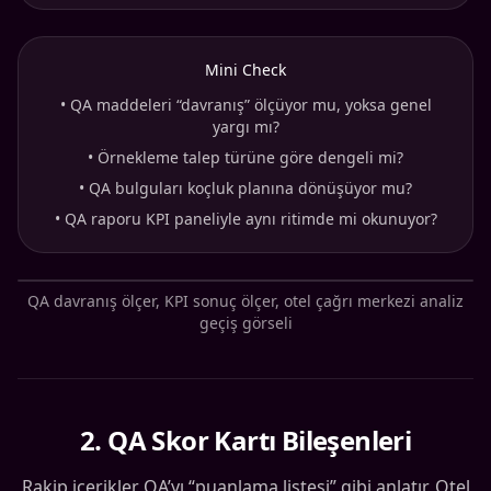
Mini Check
•
QA maddeleri “davranış” ölçüyor mu, yoksa genel
yargı mı?
•
Örnekleme talep türüne göre dengeli mi?
•
QA bulguları koçluk planına dönüşüyor mu?
•
QA raporu KPI paneliyle aynı ritimde mi okunuyor?
QA davranış ölçer, KPI sonuç ölçer, otel çağrı merkezi analiz
geçiş görseli
2
.
QA Skor Kartı Bileşenleri
Rakip içerikler QA’yı “puanlama listesi” gibi anlatır. Otel