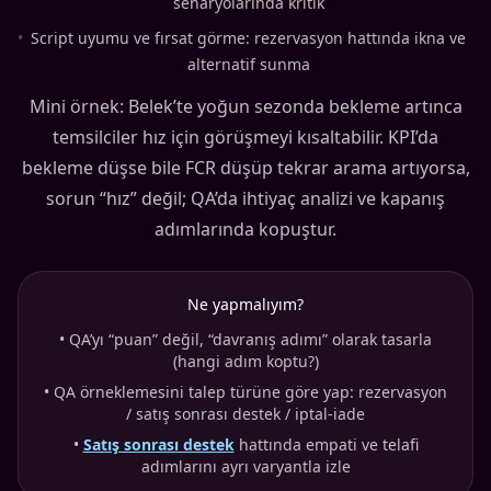
senaryolarında kritik
•
Script uyumu ve fırsat görme: rezervasyon hattında ikna ve
alternatif sunma
Mini örnek: Belek’te yoğun sezonda bekleme artınca
temsilciler hız için görüşmeyi kısaltabilir. KPI’da
bekleme düşse bile FCR düşüp tekrar arama artıyorsa,
sorun “hız” değil; QA’da ihtiyaç analizi ve kapanış
adımlarında kopuştur.
Ne yapmalıyım?
•
QA’yı “puan” değil, “davranış adımı” olarak tasarla
(hangi adım koptu?)
•
QA örneklemesini talep türüne göre yap: rezervasyon
/ satış sonrası destek / iptal-iade
•
Satış sonrası destek
hattında empati ve telafi
adımlarını ayrı varyantla izle