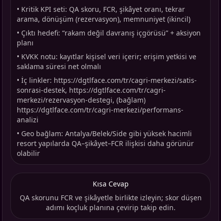
•
Kritik KPI seti: QA skoru, FCR, şikâyet oranı, tekrar
arama, dönüşüm (rezervasyon), memnuniyet (ikincil)
•
Çıktı hedefi: “rakam değil davranış içgörüsü” + aksiyon
planı
•
KVKK notu: kayıtlar kişisel veri içerir; erişim yetkisi ve
saklama süresi net olmalı
•
İç linkler: https://dgtlface.com/tr/cagri-merkezi/satis-
sonrasi-destek, https://dgtlface.com/tr/cagri-
merkezi/rezervasyon-destegi, (bağlam)
https://dgtlface.com/tr/cagri-merkezi/performans-
analizi
•
Geo bağlam: Antalya/Belek/Side gibi yüksek hacimli
resort yapılarda QA–şikâyet–FCR ilişkisi daha görünür
olabilir
Kısa Cevap
QA skorunu FCR ve şikâyetle birlikte izleyin; skor düşen
adımı koçluk planına çevirip takip edin.