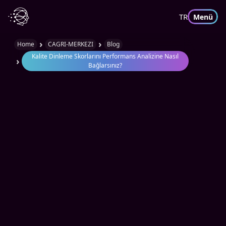
TR
Menü
›
›
Home
CAGRI-MERKEZI
Blog
Kalite Dinleme Skorlarını Performans Analizine Nasıl
›
Bağlarsınız?