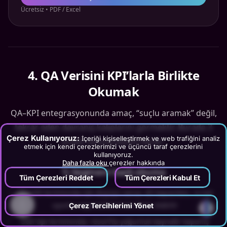
Ücretsiz • PDF / Excel
4
.
QA Verisini KPI’larla Birlikte
Okumak
QA–KPI entegrasyonunda amaç, “suçlu aramak” değil,
tekrar eden davranış kalıplarını görmektir. Burada 3
Çerez Kullanıyoruz:
İçeriği kişiselleştirmek ve web trafiğini analiz
pratik okuma biçimi vardır:
etmek için kendi çerezlerimizi ve üçüncü taraf çerezlerini
kullanıyoruz.
Daha fazla oku
çerezler hakkında
1) Segment bazlı okuma
Tüm Çerezleri Reddet
Tüm Çerezleri Kabul Et
•
Ülke/dil kırılımında QA düşüşü varsa: dil kapasitesi, script
uyumu veya kültürel ton farkı olabilir
?
Çerez Tercihlerimi Yönet
•
Otel tipi kırılımında: resort’ta yoğunluk kaynaklı kapanış