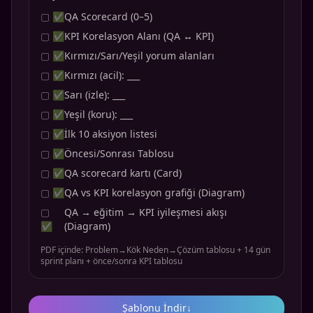
▢ ✅
QA Scorecard (0–5)
▢ ✅
KPI Korelasyon Alanı (QA ↔ KPI)
▢ ✅
Kırmızı/Sarı/Yeşil yorum alanları
▢ ✅
Kırmızı (acil): ___
▢ ✅
Sarı (izle): ___
▢ ✅
Yeşil (koru): ___
▢ ✅
İlk 10 aksiyon listesi
▢ ✅
Öncesi/Sonrası Tablosu
▢ ✅
QA scorecard kartı (Card)
▢ ✅
QA vs KPI korelasyon grafiği (Diagram)
▢
QA → eğitim → KPI iyileşmesi akışı
✅
(Diagram)
PDF içinde: Problem→Kök Neden→Çözüm tablosu + 14 gün
sprint planı + önce/sonra KPI tablosu
Şablonu İndir
↓