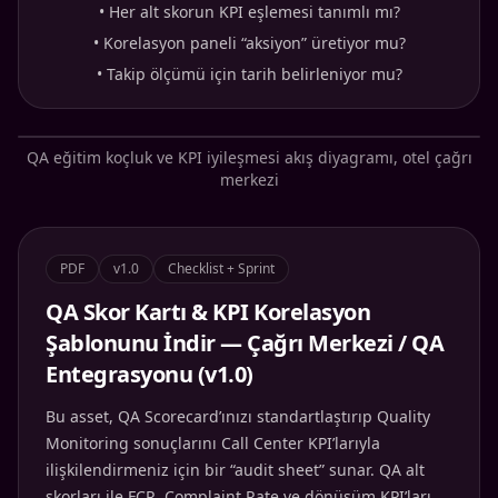
•
Her alt skorun KPI eşlemesi tanımlı mı?
•
Korelasyon paneli “aksiyon” üretiyor mu?
•
Takip ölçümü için tarih belirleniyor mu?
QA eğitim koçluk ve KPI iyileşmesi akış diyagramı, otel çağrı
merkezi
PDF
v1.0
Checklist + Sprint
QA Skor Kartı & KPI Korelasyon
Şablonunu İndir — Çağrı Merkezi / QA
Entegrasyonu (v1.0)
Bu asset, QA Scorecard’ınızı standartlaştırıp Quality
Monitoring sonuçlarını Call Center KPI’larıyla
ilişkilendirmeniz için bir “audit sheet” sunar. QA alt
skorları ile FCR, Complaint Rate ve dönüşüm KPI’ları