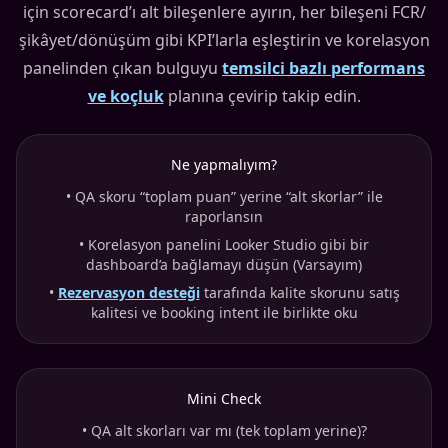
için scorecard’ı alt bileşenlere ayırın, her bileşeni FCR/
şikâyet/dönüşüm gibi KPI’larla eşleştirin ve korelasyon
panelinden çıkan bulguyu
temsilci bazlı performans
ve koçluk
planına çevirip takip edin.
Ne yapmalıyım?
•
QA skoru “toplam puan” yerine “alt skorlar” ile
raporlansın
•
Korelasyon panelini Looker Studio gibi bir
dashboard’a bağlamayı düşün (Varsayım)
•
Rezervasyon desteği
tarafında kalite skorunu satış
kalitesi ve booking intent ile birlikte oku
Mini Check
•
QA alt skorları var mı (tek toplam yerine)?