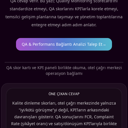
QA cevap verir. Bu yazı; Quality Monitoring scorecard’ını
standardize etmeyi, QA skorlarını KPI’larla korele etmeyi,
temsilci gelişim planlarına taşımayı ve yönetim toplantılarına
entegre etmeyi adım adım anlatır.
QA & Performans Bağlantı Analizi Talep Et
→
QA skor kartı ve KPI paneli birlikte okuma, otel çağrı merkezi
operasyon bağlamı
ÖNE ÇIKAN CEVAP
Kalite dinleme skorları, otel çağrı merkezinde yalnızca
“iyi/kötü görüşme”yi değil, KPI’ların arkasındaki
davranışları gösterir. QA sonuçlarını FCR, Complaint
Rate (şikâyet oranı) ve satış/dönüşüm KPI’larıyla birlikte