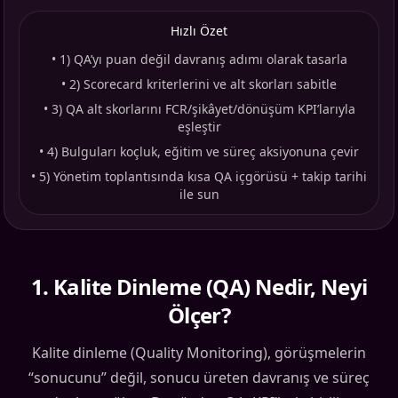
Hızlı Özet
•
1) QA’yı puan değil davranış adımı olarak tasarla
•
2) Scorecard kriterlerini ve alt skorları sabitle
•
3) QA alt skorlarını FCR/şikâyet/dönüşüm KPI’larıyla
eşleştir
•
4) Bulguları koçluk, eğitim ve süreç aksiyonuna çevir
•
5) Yönetim toplantısında kısa QA içgörüsü + takip tarihi
ile sun
1
.
Kalite Dinleme (QA) Nedir, Neyi
Ölçer?
Kalite dinleme (Quality Monitoring), görüşmelerin
“sonucunu” değil, sonucu üreten davranış ve süreç