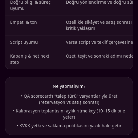
Doğru bilgi & süreç
Doğru yönlendirme ve doğru süre
uyumu
Empati & ton
Özellikle şikâyet ve satış sonrası d
kritik yaklaşım
Script uyumu
Varsa script ve teklif çerçevesine 
Kapanış & net next
Özet, teyit ve sonraki adımı netleş
step
Ne yapmalıyım?
•
QA scorecard’ı “talep türü” varyantlarıyla üret
(rezervasyon vs satış sonrası)
•
Kalibrasyon toplantısını aylık ritme koy (10–15 dk bile
yeter)
•
KVKK yetki ve saklama politikasını yazılı hale getir