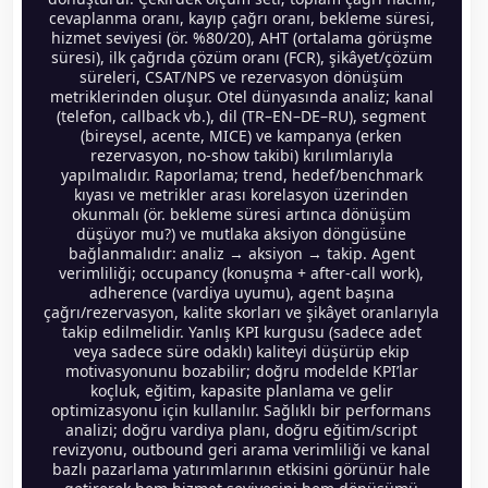
cevaplanma oranı, kayıp çağrı oranı, bekleme süresi,
hizmet seviyesi (ör. %80/20), AHT (ortalama görüşme
süresi), ilk çağrıda çözüm oranı (FCR), şikâyet/çözüm
süreleri, CSAT/NPS ve rezervasyon dönüşüm
metriklerinden oluşur. Otel dünyasında analiz; kanal
(telefon, callback vb.), dil (TR–EN–DE–RU), segment
(bireysel, acente, MICE) ve kampanya (erken
rezervasyon, no-show takibi) kırılımlarıyla
yapılmalıdır. Raporlama; trend, hedef/benchmark
kıyası ve metrikler arası korelasyon üzerinden
okunmalı (ör. bekleme süresi artınca dönüşüm
düşüyor mu?) ve mutlaka aksiyon döngüsüne
bağlanmalıdır: analiz → aksiyon → takip. Agent
verimliliği; occupancy (konuşma + after-call work),
adherence (vardiya uyumu), agent başına
çağrı/rezervasyon, kalite skorları ve şikâyet oranlarıyla
takip edilmelidir. Yanlış KPI kurgusu (sadece adet
veya sadece süre odaklı) kaliteyi düşürüp ekip
motivasyonunu bozabilir; doğru modelde KPI’lar
koçluk, eğitim, kapasite planlama ve gelir
optimizasyonu için kullanılır. Sağlıklı bir performans
analizi; doğru vardiya planı, doğru eğitim/script
revizyonu, outbound geri arama verimliliği ve kanal
bazlı pazarlama yatırımlarının etkisini görünür hale