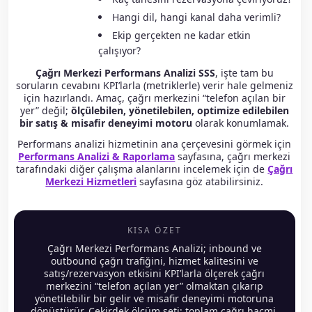
Hangi dil, hangi kanal daha verimli?
Ekip gerçekten ne kadar etkin
çalışıyor?
Çağrı Merkezi Performans Analizi SSS
, işte tam bu
soruların cevabını KPI’larla (metriklerle) verir hale gelmeniz
için hazırlandı. Amaç, çağrı merkezini “telefon açılan bir
yer” değil;
ölçülebilen, yönetilebilen, optimize edilebilen
bir satış & misafir deneyimi motoru
olarak konumlamak.
Performans analizi hizmetinin ana çerçevesini görmek için
Performans Analizi & Raporlama
sayfasına, çağrı merkezi
tarafındaki diğer çalışma alanlarını incelemek için de
Çağrı
Merkezi Hizmetleri
sayfasına göz atabilirsiniz.
KISA ÖZET
Çağrı Merkezi Performans Analizi; inbound ve
outbound çağrı trafiğini, hizmet kalitesini ve
satış/rezervasyon etkisini KPI’larla ölçerek çağrı
merkezini “telefon açılan yer” olmaktan çıkarıp
yönetilebilir bir gelir ve misafir deneyimi motoruna
dönüştürür. Çekirdek ölçüm seti; toplam çağrı hacmi,