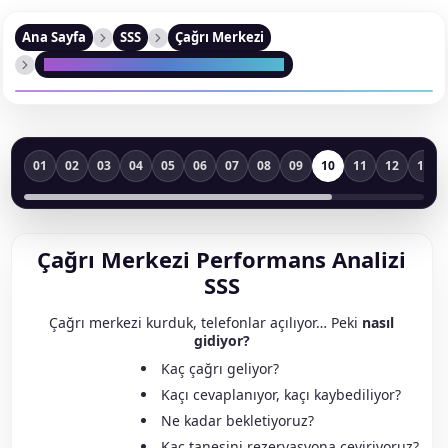
Ana Sayfa
SSS
Çağrı Merkezi
Çağrı Merkezi Performans Analizi SSS
01
02
03
04
05
06
07
08
09
10
11
12
13
Çağrı Merkezi Performans Analizi
SSS
Çağrı merkezi kurduk, telefonlar açılıyor… Peki
nasıl
gidiyor?
Kaç çağrı geliyor?
Kaçı cevaplanıyor, kaçı kaybediliyor?
Ne kadar bekletiyoruz?
Kaç tanesini rezervasyona çeviriyoruz?