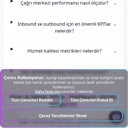
Çağrı merkezi performansı nasıl ölçülür?
+
Inbound ve outbound için en önemli KPI’lar
+
nelerdir?
Hizmet kalitesi metrikleri nelerdir?
+
Ekip verimliliği hangi metriklerle ölçülür?
+
Çerez Kullanıyoruz:
İçeriği kişiselleştirmek ve web trafiğini analiz
etmek için kendi çerezlerimizi ve üçüncü taraf çerezlerini
kullanıyoruz.
Daha fazla oku
çerezler hakkında
Süreç & İşleyiş: KPI’lar, Dashboard, Sürekli
Tüm Çerezleri Reddet
Tüm Çerezleri Kabul Et
İyileştirme
?
Çerez Tercihlerimi Yönet
Çağrı merkezi performans analizi sürecine
+