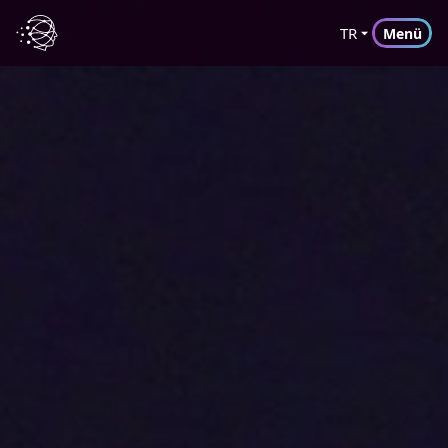
TR
Menü