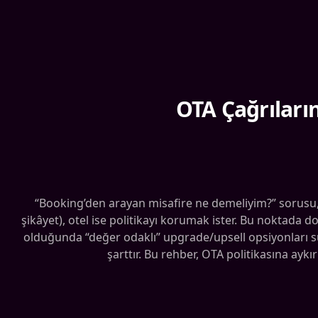
OTA Çağrıları
“Booking’den arayan misafire ne demeliyim?” sorusu
şikâyet), otel ise politikayı korumak ister. Bu noktad
olduğunda “değer odaklı” upgrade/upsell opsiyonları sun
şarttır. Bu rehber, OTA politikasına ayk