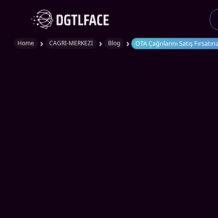
›
›
›
OTA Çağrılarını Satış Fırsat
Home
CAGRI-MERKEZI
Blog