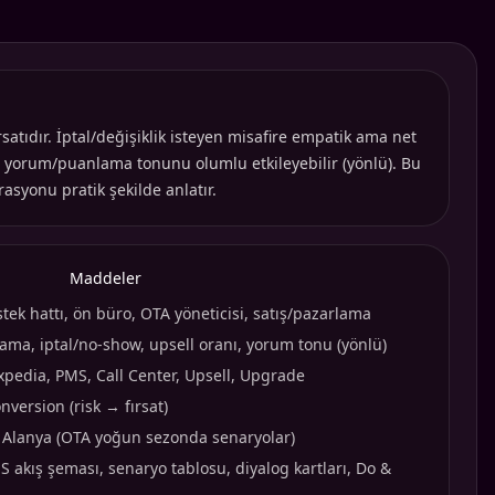
atıdır. İptal/değişiklik isteyen misafire empatik ama net
orum/puanlama tonunu olumlu etkileyebilir (yönlü). Bu
asyonu pratik şekilde anlatır.
Maddeler
tek hattı, ön büro, OTA yöneticisi, satış/pazarlama
rama, iptal/no-show, upsell oranı, yorum tonu (yönlü)
xpedia, PMS, Call Center, Upsell, Upgrade
version (risk → fırsat)
 / Alanya (OTA yoğun sezonda senaryolar)
akış şeması, senaryo tablosu, diyalog kartları, Do &