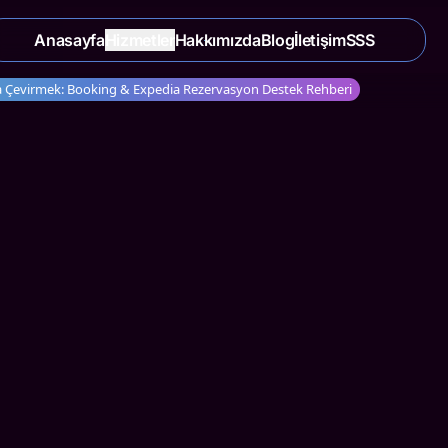
Anasayfa
Hizmetler
Hakkımızda
Blog
İletişim
SSS
ına Çevirmek: Booking & Expedia Rezervasyon Destek Rehberi