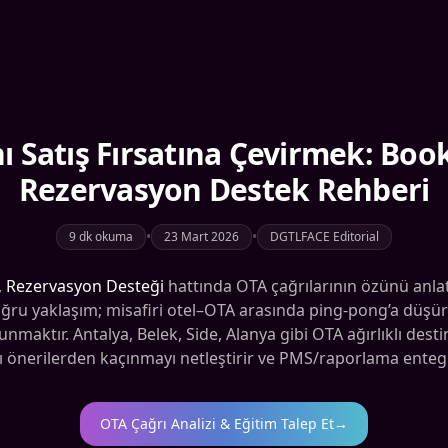
nı Satış Fırsatına Çevirmek: Boo
Rezervasyon Destek Rehberi
•
•
9 dk okuma
23 Mart 2026
DGTLFACE Editorial
,
Rezervasyon Desteği
hattında OTA çağrılarının özünü anlatır
a doğru yaklaşım; misafiri otel–OTA arasında ping-pong’a dü
maktır. Antalya, Belek, Side, Alanya gibi OTA ağırlıklı desti
ırı önerilerden kaçınmayı netleştirir ve PMS/raporlama entegra
OTA Çağrı Analizi & Eğitim Talep Et
→