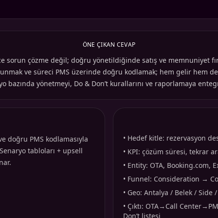
ÖNE ÇIKAN CEVAP
e sorun çözme değil; doğru yönetildiğinde satış ve memnuniyet fırs
nmak ve süreci PMS üzerinde doğru kodlamak; hem gelir hem de y
yo bazında yönetmeyi, Do & Don’t kurallarını ve raporlamaya entegr
•
Hedef kitle: rezervasyon des
a ve doğru PMS kodlamasıyla
Senaryo tabloları + upsell
•
KPI: çözüm süresi, tekrar a
nar.
•
Entity: OTA, Booking.com, E
•
Funnel: Consideration → Con
•
Geo: Antalya / Belek / Side
•
Çıktı: OTA→Call Center→PMS 
Don’t listesi