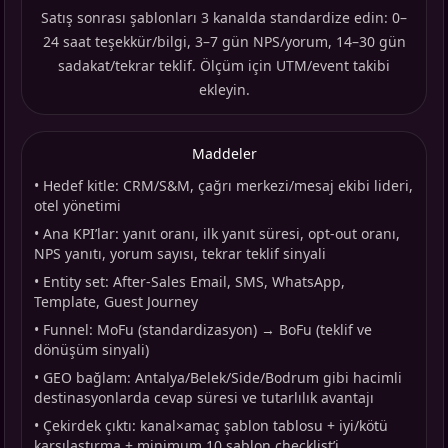
Satış sonrası şablonları 3 kanalda standardize edin: 0–
24 saat teşekkür/bilgi, 3–7 gün NPS/yorum, 14–30 gün
sadakat/tekrar teklif. Ölçüm için UTM/event takibi
ekleyin.
Maddeler
•
Hedef kitle: CRM/S&M, çağrı merkezi/mesaj ekibi lideri,
otel yönetimi
•
Ana KPI’lar: yanıt oranı, ilk yanıt süresi, opt-out oranı,
NPS yanıtı, yorum sayısı, tekrar teklif sinyali
•
Entity set: After-Sales Email, SMS, WhatsApp,
Template, Guest Journey
•
Funnel: MoFu (standardizasyon) → BoFu (teklif ve
dönüşüm sinyali)
•
GEO bağlam: Antalya/Belek/Side/Bodrum gibi hacimli
destinasyonlarda cevap süresi ve tutarlılık avantajı
•
Çekirdek çıktı: kanal×amaç şablon tablosu + iyi/kötü
karşılaştırma + minimum 10 şablon checklist’i