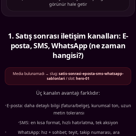
görünür hale getir
1
.
Satış sonrası iletişim kanalları: E-
posta, SMS, WhatsApp (ne zaman
hangisi?)
Media bulunamadı → slug:
satis-sonrasi-eposta-sms-whatsapp-
sablonlari
/ slot:
hero-01
Üç kanalın avantajı farklıdır:
•
E-posta: daha detaylı bilgi (fatura/belge), kurumsal ton, uzun
metin toleransı
•
SMS: en kısa format, hızlı hatırlatma, tek aksiyon
•
WhatsApp: hız + sohbet; teyit, takip numarası, ara