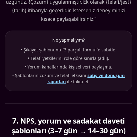
üzgünüz. {Çözüm} uygulanmıştır. Ek olarak {telafi/jest}
{tarih} itibarıyla geçerlidir. İsterseniz deneyiminizi
kısaca paylaşabilirsiniz.”
Ne yapmalıyım?
•
Şikâyet şablonunu “3 parçalı formül”e sabitle.
•
Telafi yetkilerini role göre sınırla (adil).
•
Yorum kanallarında kişisel veri paylaşma.
•
Şablonların çözüm ve telafi etkisini
satış ve dönüşüm
raporları
ile takip et.
7
.
NPS, yorum ve sadakat daveti
şablonları (3–7 gün → 14–30 gün)