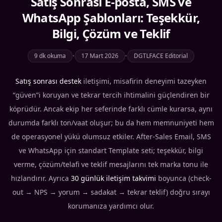
Satış Sonrası E-posta, SMS ve
WhatsApp Şablonları: Teşekkür,
Bilgi, Çözüm ve Teklif
9 dk okuma
•
17 Mart 2026
•
DGTLFACE Editorial
Satış sonrası destek
iletişimi, misafirin deneyimi tazeyken
“güven”i koruyan ve tekrar tercih ihtimalini güçlendiren bir
köprüdür. Ancak ekip her seferinde farklı cümle kurarsa, aynı
durumda farklı ton/vaat oluşur; bu da hem memnuniyeti hem
de operasyonel yükü olumsuz etkiler. After-Sales Email, SMS
ve WhatsApp için standart Template seti; teşekkür, bilgi
verme, çözüm/telafi ve teklif mesajlarını tek marka tonu ile
hızlandırır. Ayrıca
30 günlük iletişim takvimi
boyunca (check-
out → NPS → yorum → sadakat → tekrar teklif) doğru sırayı
korumanıza yardımcı olur.