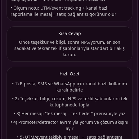
•
Ölçüm notu: UTM/event tracking + kanal bazlı
raporlama ile mesaj→satış bağlantısı görünür olur
Kısa Cevap
Önce teşekkür ve bilgi, sonra NPS/yorum, en son
sadakat ve tekrar teklif şablonlarıyla standart bir akış
kurun.
Hızlı Özet
•
1) E-posta, SMS ve WhatsApp için kanal bazlı kullanım
kuralı belirle
•
2) Teşekkür, bilgi, çözüm, NPS ve teklif şablonlarını tek
kütüphanede topla
•
3) Her mesajı “tek mesaj = tek hedef” prensibiyle yaz
•
4) Promoter/detractor ayrımıyla yorum ve çözüm akışını
ayır
•
5) UTM/event takibiyle mesaj → satış bağlantısını