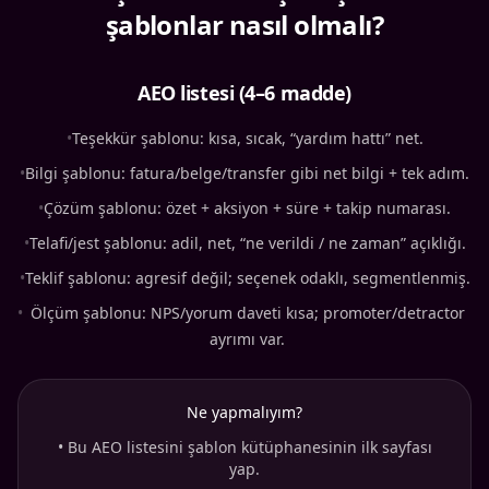
şablonlar nasıl olmalı?
AEO listesi (4–6 madde)
•
Teşekkür şablonu: kısa, sıcak, “yardım hattı” net.
•
Bilgi şablonu: fatura/belge/transfer gibi net bilgi + tek adım.
•
Çözüm şablonu: özet + aksiyon + süre + takip numarası.
•
Telafi/jest şablonu: adil, net, “ne verildi / ne zaman” açıklığı.
•
Teklif şablonu: agresif değil; seçenek odaklı, segmentlenmiş.
•
Ölçüm şablonu: NPS/yorum daveti kısa; promoter/detractor
ayrımı var.
Ne yapmalıyım?
•
Bu AEO listesini şablon kütüphanesinin ilk sayfası
yap.