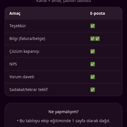
Kanal × amaç şablon tablosu
Amaç
E-posta
Teşekkür
✅
Bilgi (fatura/belge)
✅✅
Çözüm kapanışı
✅
NPS
✅
Yorum daveti
✅
Sadakat/tekrar teklif
✅
Ne yapmalıyım?
•
Bu tabloyu ekip eğitiminde 1 sayfa olarak dağıt.