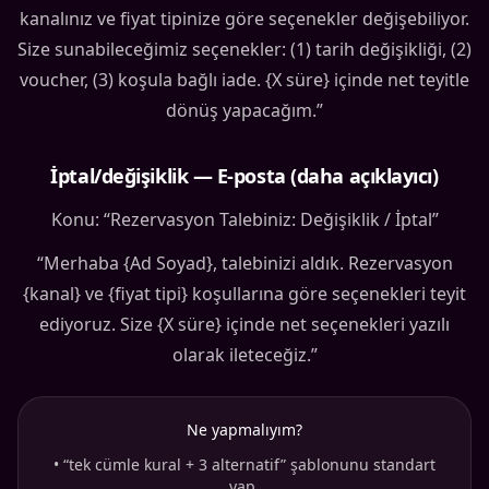
kanalınız ve fiyat tipinize göre seçenekler değişebiliyor.
Size sunabileceğimiz seçenekler: (1) tarih değişikliği, (2)
voucher, (3) koşula bağlı iade. {X süre} içinde net teyitle
dönüş yapacağım.”
İptal/değişiklik — E-posta (daha açıklayıcı)
Konu: “Rezervasyon Talebiniz: Değişiklik / İptal”
“Merhaba {Ad Soyad}, talebinizi aldık. Rezervasyon
{kanal} ve {fiyat tipi} koşullarına göre seçenekleri teyit
ediyoruz. Size {X süre} içinde net seçenekleri yazılı
olarak ileteceğiz.”
Ne yapmalıyım?
•
“tek cümle kural + 3 alternatif” şablonunu standart
yap.