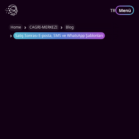
TR
Menü
›
›
Home
CAGRI-MERKEZI
Blog
›
Satış Sonrası E-posta, SMS ve WhatsApp Şablonları