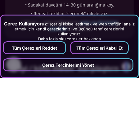
•
Sadakat davetini 14–30 gün aralığına koy.
•
Repeat teklifini “seçenek” diliyle yaz.
•
Mesaj → satış bağlantısını
satış ve dönüşüm
Çerez Kullanıyoruz:
İçeriği kişiselleştirmek ve web trafiğini analiz
raporları
ile raporla.
etmek için kendi çerezlerimizi ve üçüncü taraf çerezlerini
kullanıyoruz.
Daha fazla oku
çerezler hakkında
Tüm Çerezleri Reddet
Tüm Çerezleri Kabul Et
?
Çerez Tercihlerimi Yönet
8
.
“İyi / kötü metin” karşılaştırması
Kötü örnek (savunmacı, belirsiz)
“Kurallar böyle, yapacak bir şey yok. İsterseniz tekrar
arayın.”
İyi örnek (empati + netlik + süre)