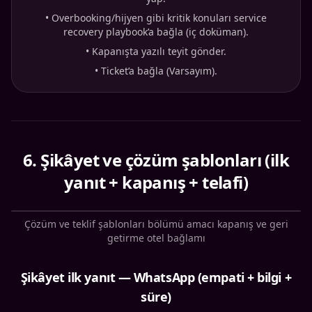
•
Overbooking/hijyen gibi kritik konuları service
recovery playbook’a bağla (iç doküman).
•
Kapanışta yazılı teyit gönder.
•
Ticket’a bağla (Varsayım).
6
.
Şikâyet ve çözüm şablonları (ilk
yanıt + kapanış + telafi)
Çözüm ve teklif şablonları bölümü amacı kapanış ve geri
getirme otel bağlamı
Şikâyet ilk yanıt — WhatsApp (empati + bilgi +
süre)