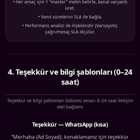
•
Her amaç için 1 “master” metin belirle, kanal varyantı
üret.
•
Yanıt sürelerini SLA ile bağla.
•
Performans analizi ile ilişkilendir (Varsayım):
çağrı/mesaj SLA ölçülür.
4
.
Teşekkür ve bilgi şablonları (0–24
saat)
Teşekkür ve bilgi şablonları bölümü amacı 0–24 saat iletişim
otel bağlamı
Teşekkür — WhatsApp (kısa)
“Merhaba {Ad Soyad}, konaklamanız için teşekkür