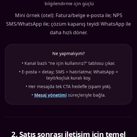
bilgilendirme için güçlü
Mini örnek (otel): Fatura/belge e-posta ile; NPS
SMS/WhatsApp ile; çözüm kapanış teyidi WhatsApp ile
daha hızlı döner.
Ne yapmalıyım?
•
Kanal bazlı “ne için kullanırız?” tablosu çıkar.
•
E-posta = detay; SMS = hatırlatma; WhatsApp =
teyit/koçluk kuralı koy.
•
Her mesajda tek CTA hedefle (spam yok).
•
Mesaj yönetimi
süreçleriyle bağla.
2
.
Satış sonrası iletişim için temel