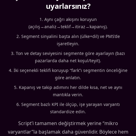
uyarlarsınız?
Aynı çağrı akışını koruyun
(açılış→analiz→teklif→itiraz→kapanış).
Segment sinyalini başta alın (ülke+dil) ve PMS’de
işaretleyin.
Ton ve detay seviyesini segmente göre ayarlayın (bazı
pazarlarda daha net koşul/teyit).
İki seçenekli teklifi koruyup “fark”ı segmentin önceliğine
göre anlatın.
Kapanış ve takip adımını her dilde kısa, net ve aynı
mantıkla verin.
Segment bazlı KPI ile ölçüp, işe yarayan varyantı
standardize edin.
Script’i tamamen değiştirmek yerine “mikro
varyantlar”la başlamak daha güvenlidir. Böylece hem