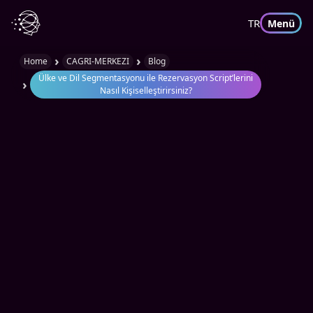
TR
Menü
›
›
Home
CAGRI-MERKEZI
Blog
Ülke ve Dil Segmentasyonu ile Rezervasyon Script’lerini
›
Nasıl Kişiselleştirirsiniz?