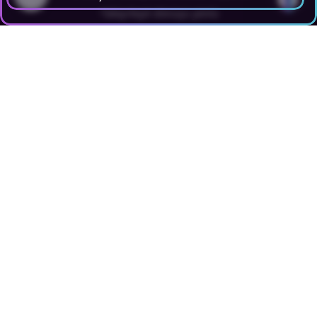
•
Takip/teyit dönüşü yönlü
•
Segment bazlı memnuniyet sinyali (NPS/yorum tonu yönlü)
Segment KPI grafiği (yönlü)
Teknik not (KVKK)
Segment analizi yapılırken veriler mümkün olduğunca
anonimleştirilmiş/aggregate (toplu) şekilde
yorumlanmalı; kişisel veriyi gereksiz işlememek
önemlidir.
Segment bazlı notların, tercihlerin ve teklif detaylarının
sahada bozulmadan işlenmesi için
rezervasyon
yönetimi
standardı; PMS üzerinde doğru etiketleme
ve takip mantığını destekler.