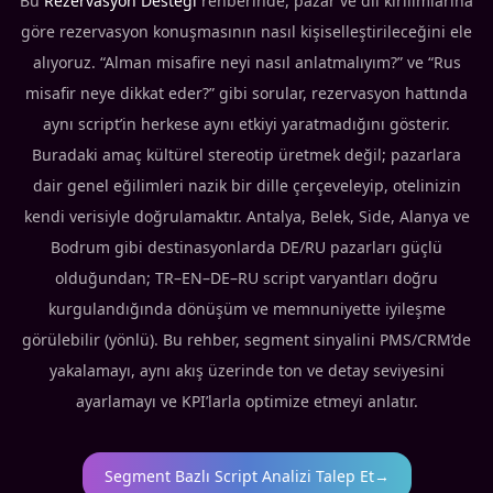
Bu
Rezervasyon Desteği
rehberinde, pazar ve dil kırılımlarına
göre rezervasyon konuşmasının nasıl kişiselleştirileceğini ele
alıyoruz. “Alman misafire neyi nasıl anlatmalıyım?” ve “Rus
misafir neye dikkat eder?” gibi sorular, rezervasyon hattında
aynı script’in herkese aynı etkiyi yaratmadığını gösterir.
Buradaki amaç kültürel stereotip üretmek değil; pazarlara
dair genel eğilimleri nazik bir dille çerçeveleyip, otelinizin
kendi verisiyle doğrulamaktır. Antalya, Belek, Side, Alanya ve
Bodrum gibi destinasyonlarda DE/RU pazarları güçlü
olduğundan; TR–EN–DE–RU script varyantları doğru
kurgulandığında dönüşüm ve memnuniyette iyileşme
görülebilir (yönlü). Bu rehber, segment sinyalini PMS/CRM’de
yakalamayı, aynı akış üzerinde ton ve detay seviyesini
ayarlamayı ve KPI’larla optimize etmeyi anlatır.
Segment Bazlı Script Analizi Talep Et
→