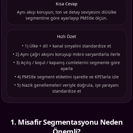
Kısa Cevap
Aynı akışı koruyun; ton ve detay seviyesini dil/ülke
segmentine göre ayarlayıp PMS’de ölçün.
Hızlı Özet
•
1) Ülke + dil + kanal sinyalini standardize et
•
2) Aynı çağrı akışını koruyup mikro varyantlarla ilerle
•
3) Açılış / koşul / kapanış cümlelerini segmente göre
ayarla
•
4) PMS’de segment etiketini işaretle ve KPI’larla izle
•
5) Nazik genellemeleri veriyle doğrula, işe yarayanı
standardize et
1
.
Misafir Segmentasyonu Neden
Önemli?