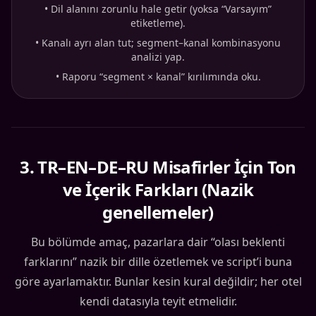
•
Dil alanını zorunlu hale getir (yoksa “Varsayım”
etiketleme).
•
Kanalı ayrı alan tut; segment–kanal kombinasyonu
analizi yap.
•
Raporu “segment × kanal” kırılımında oku.
3
.
TR–EN–DE–RU Misafirler İçin Ton
ve İçerik Farkları (Nazik
genellemeler)
Bu bölümde amaç, pazarlara dair “olası beklenti
farklarını” nazik bir dille özetlemek ve script’i buna
göre ayarlamaktır. Bunlar kesin kural değildir; her otel
kendi datasıyla teyit etmelidir.