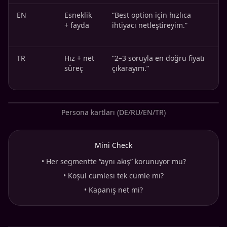
EN
Esneklik
“Best option için hızlıca
“
+ fayda
ihtiyacı netleştireyim.”
r
ş
TR
Hız + net
“2–3 soruyla en doğru fiyatı
“
süreç
çıkarayım.”
Persona kartları (DE/RU/EN/TR)
Mini Check
•
Her segmentte “aynı akış” korunuyor mu?
•
Koşul cümlesi tek cümle mi?
•
Kapanış net mi?