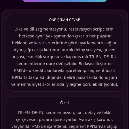
ÖNE ÇIKAN CEVAP
Ülke ve dil segmentasyonu, rezervasyon script’lerini
“herkese aynı” yaklaşımından çıkarıp her pazarın
beklenti ve karar kriterlerine göre uyarlamanızı sağlar.
Aynı çağrı akışı korunur; ancak detay seviyesi, güven
inşası, esneklik vurgusu ve kapanış dili TR–EN–DE–RU
segmentlerine göre değişebilir. Bu kişiselleştirme
PMS’de ülke/dil alanlarıyla işaretlenip segment bazlı
KPI’larla takip edildiğinde, belirli pazarlarda dönüşüm
ve memnuniyet skorlarında iyileşme görülebilir (yönlü).
Özet
TR–EN–DE–RU segmentasyon; ton, detay ve teklif
çerçevesini pazara göre ayarlar. Aynı akış korunur,
varyantlar PMS’de işaretlenir. Segment KPI’larıyla ölçüp