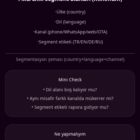
•
Ülke (country)
•
Dil (language)
•
Kanal (phone/WhatsApp/web/OTA)
•
Segment etiketi (TR/EN/DE/RU)
Segmentasyon şeması (country+language+channel)
Mini Check
•
Dil alanı boş kalıyor mu?
•
Aynı misafir farklı kanalda mükerrer mi?
•
Segment etiketi rapora gidiyor mu?
Ne yapmalıyım