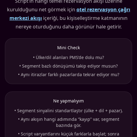
Script’in hangi temel rezervasyon akışı üzerine
kurulduğunu net görmek için
otel rezervasyon çağrı
merkezi akışı
içeriği, bu kişiselleştirme katmanının
nereye oturduğunu daha görünür hale getirir.
Mini Check
•
Ülke/dil alanları PMS’de dolu mu?
•
Segment bazlı dönüşümü takip ediyor musun?
•
Aynı itirazlar farklı pazarlarda tekrar ediyor mu?
Ne yapmalıyım
•
Segment sinyalini standartlaştır (ülke + dil + pazar).
•
Aynı akışın hangi adımında “kayıp” var, segment
bazında gör.
•
Script varyantlarını küçük farklarla başlat; sonra