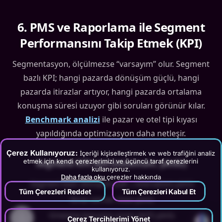
6
.
PMS ve Raporlama ile Segment
Performansını Takip Etmek (KPI)
Segmentasyon, ölçülmezse “varsayım” olur. Segment
bazlı KPI; hangi pazarda dönüşüm güçlü, hangi
pazarda itirazlar artıyor, hangi pazarda ortalama
konuşma süresi uzuyor gibi soruları görünür kılar.
Benchmark analizi
ile pazar ve otel tipi kıyası
yapıldığında optimizasyon daha netleşir.
Çerez Kullanıyoruz:
İçeriği kişiselleştirmek ve web trafiğini analiz
etmek için kendi çerezlerimizi ve üçüncü taraf çerezlerini
Segment KPI seti (minimum, yönlü)
kullanıyoruz.
Daha fazla oku
çerezler hakkında
•
Segment bazlı dönüşüm (call→reservation) yönlü
Tüm Çerezleri Reddet
Tüm Çerezleri Kabul Et
•
İtiraz sonrası close yönlü
•
Ortalama konuşma süresi (AHT) yönlü
?
Çerez Tercihlerimi Yönet