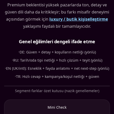
Premium beklentisi yüksek pazarlarda ton, detay ve
güven dili daha da kritikleşir; bu farkı misafir deneyimi
açısından görmek için
luxury / butik kişiselleştirme
yaklaşımı faydalı bir tamamlayıcıdır.
Genel eğilimleri dengeli ifade etme
•
DE: Güven + detay + koşulların netliği (yönlü)
•
RU: Tarih/oda tipi netliği + hızlı çözüm + teyit (yönlü)
•
EN (UK/intl): Esneklik + fayda anlatımı + net next-step (yönlü)
•
TR: Hızlı cevap + kampanya/koşul netliği + güven
Segment-farklar özet kutusu (nazik genellemeler)
Mini Check