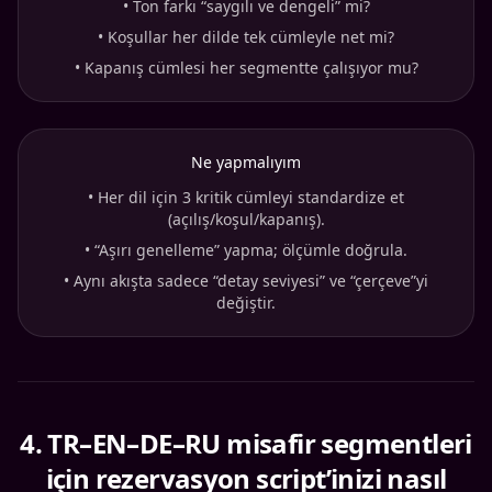
•
Ton farkı “saygılı ve dengeli” mi?
•
Koşullar her dilde tek cümleyle net mi?
•
Kapanış cümlesi her segmentte çalışıyor mu?
Ne yapmalıyım
•
Her dil için 3 kritik cümleyi standardize et
(açılış/koşul/kapanış).
•
“Aşırı genelleme” yapma; ölçümle doğrula.
•
Aynı akışta sadece “detay seviyesi” ve “çerçeve”yi
değiştir.
4
.
TR–EN–DE–RU misafir segmentleri
için rezervasyon script’inizi nasıl