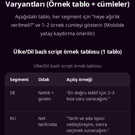
Varyantları (Örnek tablo + cümleler)
Aşağıdaki tablo, her segment için “neye ağırlık
verilmeli?” ve 1–2 örnek cümleyi gösterir. (Mobilde
yatay kaydırma önerilir.)
Ülke/Dil bazlı script örnek tablosu (1 tablo)
Ülke/Dil bazlı script örnek tablosu
Segment
Odak
Açılış örneği
K
DE
Netlik +
“En doğru teklif için 2–3
“
güven
kısa soru soracağım.”
ö
RU
Net
“Tarih ve oda tipini
“
tarih/oda
netleştireyim, sonra
m
seçenek sunacağım.”
g