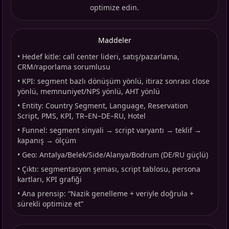
optimize edin.
Maddeler
•
Hedef kitle: call center lideri, satış/pazarlama,
CRM/raporlama sorumlusu
•
KPI: segment bazlı dönüşüm yönlü, itiraz sonrası close
yönlü, memnuniyet/NPS yönlü, AHT yönlü
•
Entity: Country Segment, Language, Reservation
Script, PMS, KPI, TR–EN–DE–RU, Hotel
•
Funnel: segment sinyali → script varyantı → teklif →
kapanış → ölçüm
•
Geo: Antalya/Belek/Side/Alanya/Bodrum (DE/RU güçlü)
•
Çıktı: segmentasyon şeması, script tablosu, persona
kartları, KPI grafiği
•
Ana prensip: “Nazik genelleme + veriyle doğrula +
sürekli optimize et”