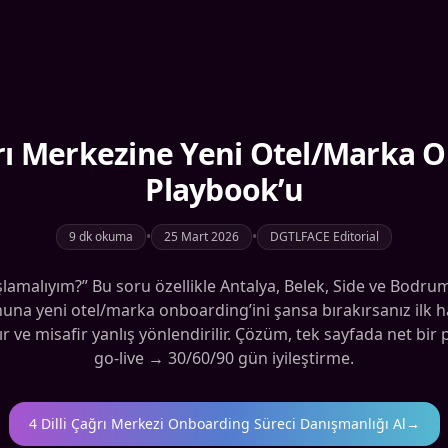
ağrı Merkezine Yeni Otel/Marka 
Playbook’u
•
•
9 dk okuma
25 Mart 2026
DGTLFACE Editorial
şlamalıyım?” Bu soru özellikle Antalya, Belek, Side ve Bodrum
na yeni otel/marka onboarding’ini şansa bırakırsanız ilk haf
tır ve misafir yanlış yönlendirilir. Çözüm, tek sayfada net 
go-live → 30/60/90 gün iyileştirme.
4 Dilli Çağrı Merkezi Onboarding Süreci Danışmanlığı Al
→