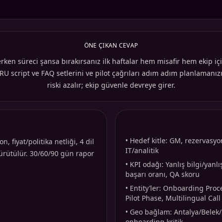
ÖNE ÇIKAN CEVAP
erken süreci şansa bırakırsanız ilk haftalar hem misafir hem ekip iç
RU script ve FAQ setlerini ve pilot çağrıları adım adım planlamanızı 
riski azalır; ekip güvenle devreye girer.
•
Hedef kitle: GM, rezervasyon
fiyat/politika netliği, 4 dil
IT/analitik
yürütülür. 30/60/90 gün rapor
•
KPI odağı: Yanlış bilgi/yanlı
başarı oranı, QA skoru
•
Entity’ler: Onboarding Pro
Pilot Phase, Multilingual Cal
•
Geo bağlam: Antalya/Belek/S
onboarding kritik