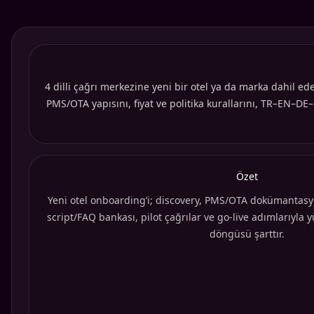
4 dilli çağrı merkezine yeni bir otel ya da marka dahil ed
PMS/OTA yapısını, fiyat ve politika kurallarını, TR–EN–DE–
Özet
Yeni otel onboarding’i; discovery, PMS/OTA dokümantasyon, 
script/FAQ bankası, pilot çağrılar ve go-live adımlarıyla 
döngüsü şarttır.