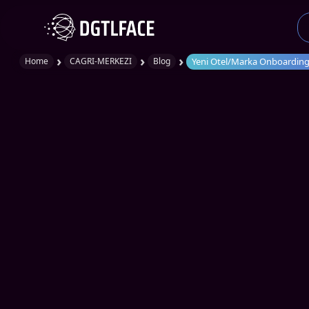
›
›
›
Yeni Otel/Marka Onboarding P
Home
CAGRI-MERKEZI
Blog