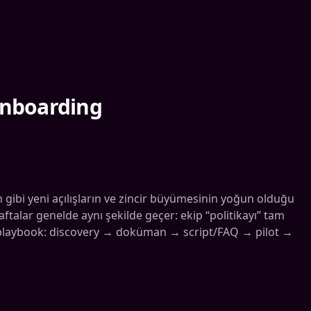
Onboarding
 gibi yeni açılışların ve zincir büyümesinin yoğun olduğu
talar genelde aynı şekilde geçer: ekip “politikayı” tam
bir playbook: discovery → doküman → script/FAQ → pilot →