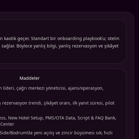
in kaotik geçer. Standart bir onboarding playbook’u; otelin
sağlar. Böylece yanlış bilgi, yanlış rezervasyon ve şikâyet
Maddeler
 lideri, çağrı merkezi yöneticisi, ajans/operasyon,
ş rezervasyon trendi, şikâyet oranı, ilk yanıt süresi, pilot
cess, New Hotel Setup, PMS/OTA Data, Script & FAQ Bank,
l Center
ide/Bodrum’da yeni açılış ve zincir büyümesi sık; hızlı