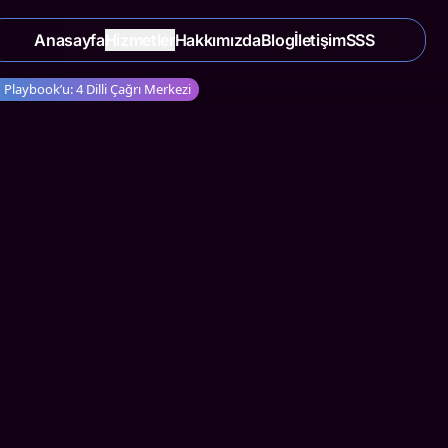
Anasayfa
Hizmetler
Hakkımızda
Blog
İletişim
SSS
laybook’u: 4 Dilli Çağrı Merkezi