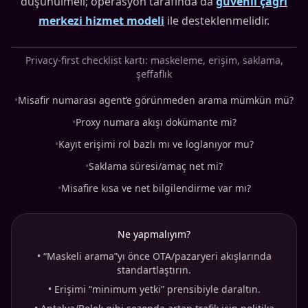
düşünülmeli; operasyon tarafında da
güvenli çağrı
merkezi hizmet modeli
ile desteklenmelidir.
Privacy-first checklist kartı: maskeleme, erişim, saklama,
şeffaflık
•
Misafir numarası agent’e görünmeden arama mümkün mü?
•
Proxy numara akışı dokümante mi?
•
Kayıt erişimi rol bazlı mı ve loglanıyor mu?
•
Saklama süresi/amaç net mi?
•
Misafire kısa ve net bilgilendirme var mı?
Ne yapmalıyım?
•
“Maskeli arama”yı önce OTA/pazaryeri akışlarında
standartlaştırın.
•
Erişimi “minimum yetki” prensibiyle daraltın.