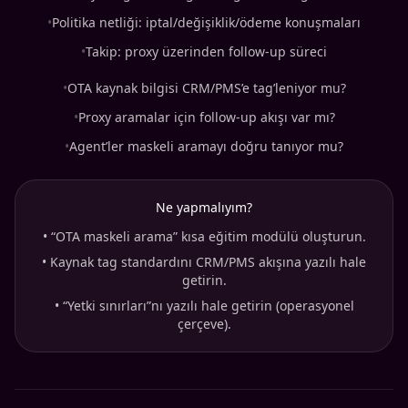
•
Politika netliği: iptal/değişiklik/ödeme konuşmaları
•
Takip: proxy üzerinden follow-up süreci
•
OTA kaynak bilgisi CRM/PMS’e tag’leniyor mu?
•
Proxy aramalar için follow-up akışı var mı?
•
Agent’ler maskeli aramayı doğru tanıyor mu?
Ne yapmalıyım?
•
“OTA maskeli arama” kısa eğitim modülü oluşturun.
•
Kaynak tag standardını CRM/PMS akışına yazılı hale
getirin.
•
“Yetki sınırları”nı yazılı hale getirin (operasyonel
çerçeve).