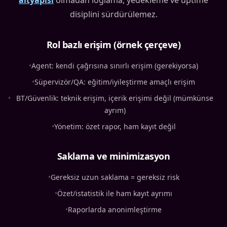
altyapısı
olmadan loglama, yedekleme ve uptime
disiplini sürdürülemez.
Rol bazlı erişim (örnek çerçeve)
•
Agent: kendi çağrısına sınırlı erişim (gerekiyorsa)
•
Süpervizör/QA: eğitim/iyileştirme amaçlı erişim
•
BT/Güvenlik: teknik erişim, içerik erişimi değil (mümkünse
ayrım)
•
Yönetim: özet rapor, ham kayıt değil
Saklama ve minimizasyon
•
Gereksiz uzun saklama = gereksiz risk
•
Özet/istatistik ile ham kayıt ayrımı
•
Raporlarda anonimleştirme