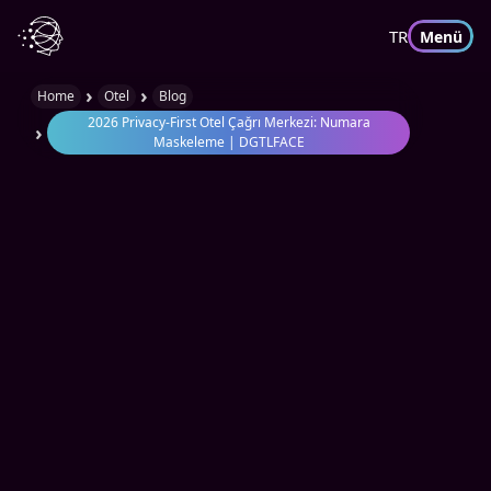
TR
Menü
›
›
Home
Otel
Blog
2026 Privacy-First Otel Çağrı Merkezi: Numara
›
Maskeleme | DGTLFACE