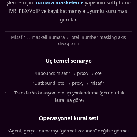
işlemesi için
numara maskeleme
yapısının softphone,
IVR, PBX/VoIP ve kayıt katmanıyla uyumlu kurulması
gerekir.
Misafir ↔ maskeli numara ↔ otel: number masking akış
diyagramı
Üç temel senaryo
•
Inbound: misafir → proxy → otel
•
Outbound: otel → proxy → misafir
•
Transfer/eskalasyon: otel içi yönlendirme (görünürlük
kuralına göre)
Operasyonel kural seti
•
Agent, gerçek numarayı “görmek zorunda” değilse görmez