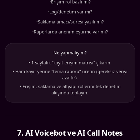
•
Erişim rol bazlı mı?
•
Log/denetim var mı?
•
Saklama amacı/süresi yazılı mı?
•
Raporlarda anonimleştirme var mı?
Ne yapmalıyım?
•
1 sayfalık “kayıt erişim matrisi” çıkarın.
•
Ham kayıt yerine “tema raporu” üretin (gereksiz veriyi
azaltır).
•
Erişim, saklama ve altyapı rollerini tek denetim
akışında toplayın.
7
.
AI Voicebot ve AI Call Notes