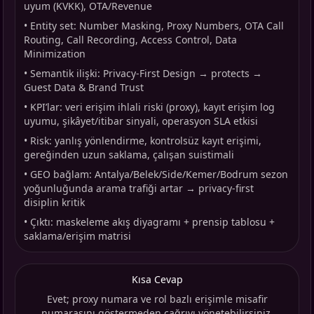
uyum (KVKK), OTA/Revenue
•
Entity set: Number Masking, Proxy Numbers, OTA Call
Routing, Call Recording, Access Control, Data
Minimization
•
Semantik ilişki: Privacy-First Design → protects →
Guest Data & Brand Trust
•
KPI’lar: veri erişim ihlali riski (proxy), kayıt erişim log
uyumu, şikâyet/itibar sinyali, operasyon SLA etkisi
•
Risk: yanlış yönlendirme, kontrolsüz kayıt erişimi,
gereğinden uzun saklama, çalışan suistimali
•
GEO bağlam: Antalya/Belek/Side/Kemer/Bodrum sezon
yoğunluğunda arama trafiği artar → privacy-first
disiplin kritik
•
Çıktı: maskeleme akış diyagramı + prensip tablosu +
saklama/erişim matrisi
Kısa Cevap
Evet; proxy numara ve rol bazlı erişimle misafir
numarasını göstermeden çağrıyı yönetebilirsiniz.