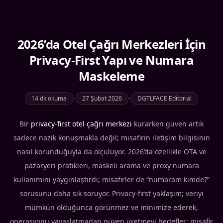
2026’da Otel Çağrı Merkezleri İçin
Privacy-First Yapı ve Numara
Maskeleme
14 dk okuma
•
27 Şubat 2026
•
DGTLFACE Editorial
Bir
privacy-first otel çağrı merkezi
kurarken güven artık
sadece nazik konuşmakla değil; misafirin iletişim bilgisinin
nasıl korunduğuyla da ölçülüyor. 2026’da özellikle OTA ve
pazaryeri pratikleri, maskeli arama ve proxy numara
kullanımını yaygınlaştırdı; misafirler de “numaram kimde?”
sorusunu daha sık soruyor. Privacy-first yaklaşım; veriyi
mümkün olduğunca görünmez ve minimize ederek,
operasyonu yavaşlatmadan güven üretmeyi hedefler: misafir