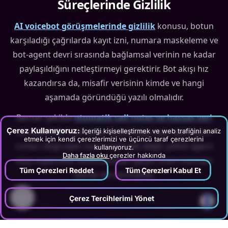
Süreçlerinde Gizlilik
AI voicebot görüşmelerinde gizlilik
konusu, botun
karşıladığı çağrılarda kayıt izni, numara maskeleme ve
bot-agent devri sırasında bağlamsal verinin ne kadar
paylaşıldığını netleştirmeyi gerektirir. Bot akışı hız
kazandırsa da, misafir verisinin kimde ve hangi
aşamada göründüğü yazılı olmalıdır.
Benzer şekilde
otomatik call notes ve hassas veri
Çerez Kullanıyoruz:
süreçlerinde özel talep, kişisel bilgi veya operasyon
İçeriği kişiselleştirmek ve web trafiğini analiz
etmek için kendi çerezlerimizi ve üçüncü taraf çerezlerini
notları doğrudan kesin kayıt gibi değil; yetkili agent
kullanıyoruz.
Daha fazla oku
çerezler hakkında
veya supervisor kontrolünden geçen öneri katmanı
Tüm Çerezleri Reddet
Tüm Çerezleri Kabul Et
olarak ele alınmalıdır.
?
Çerez Tercihlerimi Yönet