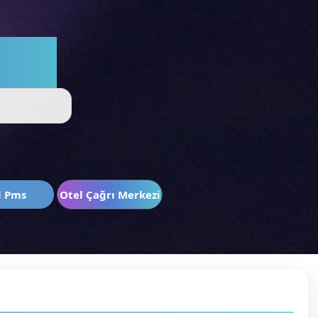
alım
l Pms
Otel Çağrı Merkezi