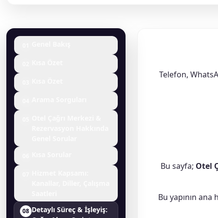
Genel Bakış
01
Kısa Özet
02
Telefon, WhatsA
Kısa Özet
03
Arama Sorguları
04
Otel Çağrı Merkezi &
05
Rezervasyon Hakkında
Genel Sorular
Kısa Sorular
06
Bu sayfa;
Otel 
Hizmet Kapsamı:
07
Kanallar, Diller, Çalışma
Saatleri
Bu yapının ana 
Detaylı Süreç & İşleyiş:
08