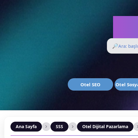
Sor
🔎
Otel SEO
Otel Sos
Ana Sayfa
SSS
Otel Dijital Pazarlama