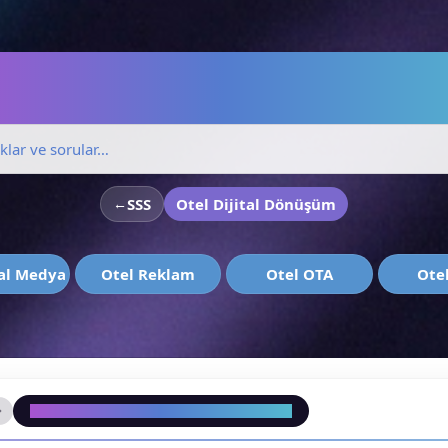
ularınızı Cevaplay
←
SSS
Otel Dijital Dönüşüm
yal Medya
Otel Reklam
Otel OTA
Ote
Otel Çağrı Merkezi & Rezervasyon SSS