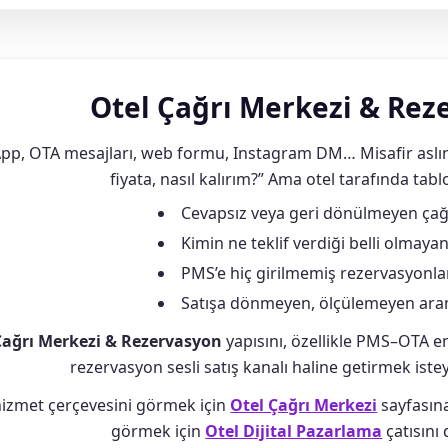
Otel Çağrı Merkezi & Rez
pp, OTA mesajları, web formu, Instagram DM… Misafir aslın
fiyata, nasıl kalırım?” Ama otel tarafında ta
Cevapsız veya geri dönülmeyen çağr
Kimin ne teklif verdiği belli olmayan
PMS’e hiç girilmemiş rezervasyonlar
Satışa dönmeyen, ölçülemeyen ara
Çağrı Merkezi & Rezervasyon
yapısını, özellikle PMS–OTA en
rezervasyon sesli satış kanalı haline getirmek istey
hizmet çerçevesini görmek için
Otel Çağrı Merkezi
sayfasına
görmek için
Otel Dijital Pazarlama
çatısını 