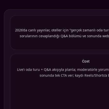
2026’da canlı yayınlar, oteller için “gerçek zamanlı oda turu
sorularının cevaplandığı Q&A bölümü ve sonunda web/Wha
Özet
Live’ı oda turu + Q&A akışıyla planla; moderatörle yorumla
sonunda tek CTA ver; kaydı Reels/Shorts’a bö