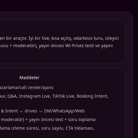
r araçtır. İyi bir live; kısa açılış, oda/tesis turu, izleyici
cu + moderatör), yayın öncesi Wi-Fi/ses testi ve yayını
Maddeler
pazarlama/call center/ajans
ur, Q&A, Instagram Live, TikTok Live, Booking Intent,
ust & Intent → drives → DM/WhatsApp/Web
 moderatör) + yayın öncesi test + soru toplama
alama izleme süresi, soru sayısı, CTA tıklaması,