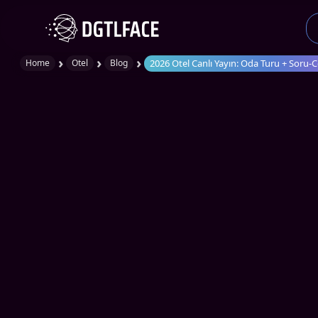
›
›
›
2026 Otel Canlı Yayın: Oda Turu + Soru
Home
Otel
Blog