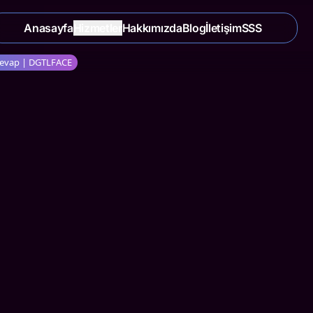
Anasayfa
Hizmetler
Hakkımızda
Blog
İletişim
SSS
-Cevap | DGTLFACE