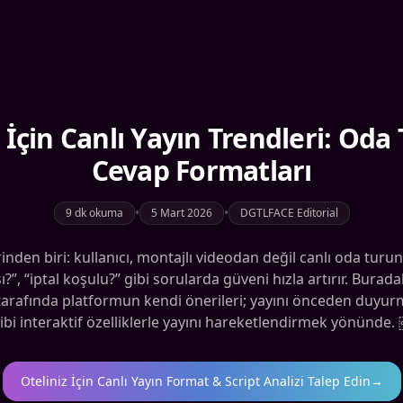
 İçin Canlı Yayın Trendleri: Oda 
Cevap Formatları
•
•
9 dk okuma
5 Mart 2026
DGTLFACE Editorial
erinden biri: kullanıcı, montajlı videodan değil canlı oda turun
?”, “iptal koşulu?” gibi sorularda güveni hızla artırır. Buradaki
 tarafında platformun kendi önerileri; yayını önceden duyu
ibi interaktif özelliklerle yayını hareketlendirmek yönünde.
Oteliniz İçin Canlı Yayın Format & Script Analizi Talep Edin
→