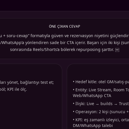
ÖNE ÇIKAN CEVAP
 + soru-cevap” formatıyla güven ve rezervasyon niyetini güçlendiren bi
tsApp’a yönlendiren sade bir CTA içerir. Başarı için iki kişi (sunu
sonrasında Reels/Shorts’a bölerek repurposing şarttır. ￼
•
Hedef kitle: otel GM/satış-
rı yönet, bağlantıyı test et;
l; KPI ile ölç.
•
Entity: Live Stream, Room To
Web/WhatsApp CTA
•
İlişki: Live → builds → Tr
•
Operasyon: 2 kişi (sunucu +
•
KPI: eş zamanlı izleyici, ort
DM/WhatsApp talebi