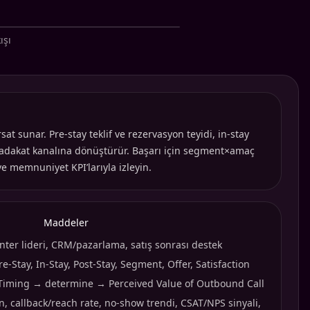
ışı
 sunar. Pre-stay teklif ve rezervasyon teyidi, in-stay
e sadakat kanalına dönüştürür. Başarı için segment×amaç
 memnuniyet KPI’larıyla izleyin.
Maddeler
enter lideri, CRM/pazarlama, satış sonrası destek
re-Stay, In-Stay, Post-Stay, Segment, Offer, Satisfaction
 Timing → determine → Perceived Value of Outbound Call
n, callback/reach rate, no-show trendi, CSAT/NPS sinyali,