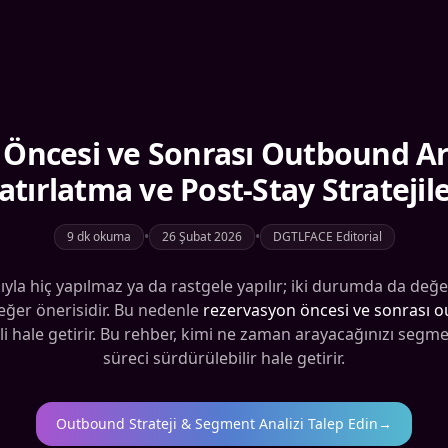
 Öncesi ve Sonrası Outbound Ara
atırlatma ve Post-Stay Stratejile
•
•
9 dk okuma
26 Şubat 2026
DGTLFACE Editorial
yla hiç yapılmaz ya da rastgele yapılır; iki durumda da değe
eğer önerisidir. Bu nedenle
rezervasyon öncesi ve sonrası 
ale getirir. Bu rehber, kimi ne zaman arayacağınızı segment b
süreci sürdürülebilir hale getirir.
Outbound Strateji & Segment Analizi Talep Edin
→