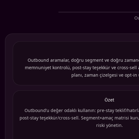
Ou
Outbound aramalar, doğru segment ve doğru zamanda yap
memnuniyet kontrolü, post-stay teşekkür ve cross-sell 
planı, zaman çizelgesi ve opt-i
Özet
Outbound’u değer odaklı kullanın: pre-stay teklif/hatı
post-stay teşekkür/cross-sell. Segment×amaç matrisi kurun
riski yönetin.