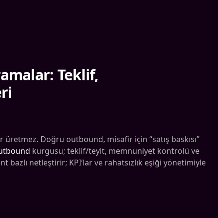
malar: Teklif,
ri
r üretmez. Doğru outbound, misafir için “satış baskısı”
outbound
kurgusu; teklif/teyit, memnuniyet kontrolü ve
azlı netleştirir; KPI’lar ve rahatsızlık eşiği yönetimiyle