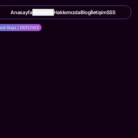
Anasayfa
Hizmetler
Hakkımızda
Blog
İletişim
SSS
Post-Stay) | DGTLFACE