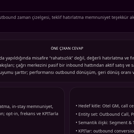
tbound zaman çizelgesi, teklif hatırlatma memnuniyet teşekkür ak
ÖNE ÇIKAN CEVAP
ıldığında misafire “rahatsızlık” değil, değerli hatırlatma ve fırsat
akışları; çağrı merkezini pasif bir inbound hattından aktif satış v
n uyumu şarttır; performansı outbound dönüşüm, geri dönüş oranı ve
•
Hedef kitle: Otel GM, call c
rlatma, in-stay memnuniyet,
; opt-in, frekans ve KPI’larla
•
Entity set: Outbound Call, P
•
Semantik ilişki: Segment &
•
KPI’lar: outbound conversio