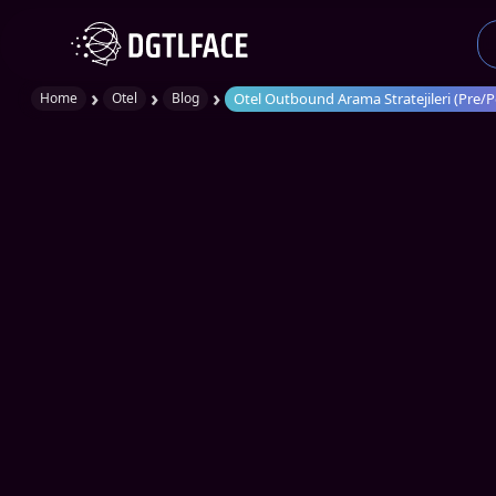
›
›
›
Otel Outbound Arama Stratejileri (Pre/
Home
Otel
Blog