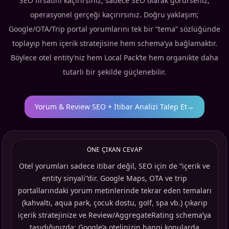
SEO fırsatını kaçırırsınız; sadece SEO olarak görürseniz,
operasyonel gerçeği kaçırırsınız. Doğru yaklaşım;
Google/OTA/Trip portal yorumlarını tek bir “tema” sözlüğünde
toplayıp hem içerik stratejisine hem schema’ya bağlamaktır.
Böylece otel entity’niz hem Local Pack’te hem organikte daha
tutarlı bir şekilde güçlenebilir.
Yorum & Review SEO + İtibar Analizi Talep Et
→
ÖNE ÇIKAN CEVAP
Otel yorumları sadece itibar değil, SEO için de “içerik ve
entity sinyali”dir. Google Maps, OTA ve trip
portallarındaki yorum metinlerinde tekrar eden temaları
(kahvaltı, aqua park, çocuk dostu, golf, spa vb.) çıkarıp
içerik stratejinize ve Review/AggregateRating schema’ya
taşıdığınızda; Google’a otelinizin hangi konularda