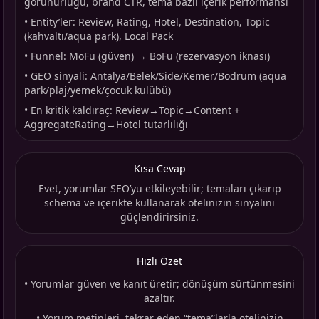
görünürlüğü, brand CTR, tema bazlı içerik performansı
•
Entity’ler: Review, Rating, Hotel, Destination, Topic
(kahvaltı/aqua park), Local Pack
•
Funnel: MoFu (güven) → BoFu (rezervasyon iknası)
•
GEO sinyali: Antalya/Belek/Side/Kemer/Bodrum (aqua
park/plaj/yemek/çocuk kulübü)
•
En kritik kaldıraç: Review→Topic→Content +
AggregateRating→Hotel tutarlılığı
Kısa Cevap
Evet, yorumlar SEO’yu etkileyebilir; temaları çıkarıp
schema ve içerikte kullanarak otelinizin sinyalini
güçlendirirsiniz.
Hızlı Özet
•
Yorumlar güven ve kanıt üretir; dönüşüm sürtünmesini
azaltır.
•
Yorum metinleri, tekrar eden “tema”larla otelinizin