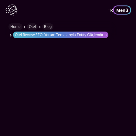
TR
Menü
›
›
Home
Otel
Blog
›
Otel Review SEO: Yorum Temalarıyla Entity Güçlendirin