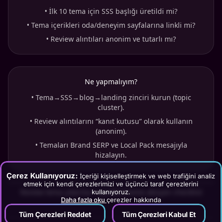
•
İlk 10 tema için SSS başlığı üretildi mi?
•
Tema içerikleri oda/deneyim sayfalarına linkli mi?
•
Review alıntıları anonim ve tutarlı mı?
Ne yapmalıyım?
•
Tema→SSS→blog→landing zinciri kurun (topic
cluster).
•
Review alıntılarını “kanıt kutusu” olarak kullanın
(anonim).
•
Temaları Brand SERP ve Local Pack mesajıyla
hizalayın.
Çerez Kullanıyoruz:
İçeriği kişiselleştirmek ve web trafiğini analiz
etmek için kendi çerezlerimizi ve üçüncü taraf çerezlerini
Review tema çıkarma + içerik/scheme aksiyon checklist
kullanıyoruz.
Daha fazla oku
çerezler hakkında
Tüm Çerezleri Reddet
Tüm Çerezleri Kabul Et