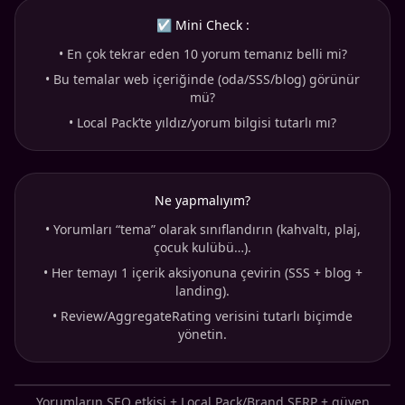
☑ Mini Check :
•
En çok tekrar eden 10 yorum temanız belli mi?
•
Bu temalar web içeriğinde (oda/SSS/blog) görünür
mü?
•
Local Pack’te yıldız/yorum bilgisi tutarlı mı?
Ne yapmalıyım?
•
Yorumları “tema” olarak sınıflandırın (kahvaltı, plaj,
çocuk kulübü…).
•
Her temayı 1 içerik aksiyonuna çevirin (SSS + blog +
landing).
•
Review/AggregateRating verisini tutarlı biçimde
yönetin.
Yorumların SEO etkisi + Local Pack/Brand SERP + güven