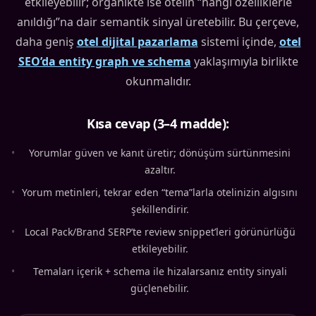
etkileyebilir; organikte ise otelin “hangi özelliklerle
anıldığı”na dair semantik sinyal üretebilir. Bu çerçeve,
daha geniş
otel dijital pazarlama
sistemi içinde,
otel
SEO’da entity graph ve schema
yaklaşımıyla birlikte
okunmalıdır.
Kısa cevap (3–4 madde):
•
Yorumlar güven ve kanıt üretir; dönüşüm sürtünmesini
azaltır.
•
Yorum metinleri, tekrar eden “tema”larla otelinizin algısını
şekillendirir.
•
Local Pack/Brand SERP’te review snippet’leri görünürlüğü
etkileyebilir.
•
Temaları içerik + schema ile hizalarsanız entity sinyali
güçlenebilir.