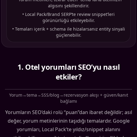
algısını şekillendirir.
•
Local Pack/Brand SERP’te review snippet’leri
görünürlüğü etkileyebilir.
•
Temaları içerik + schema ile hizalarsanız entity sinyali
güçlenebilir.
1
.
Otel yorumları SEO’yu nasıl
etkiler?
Yorum→tema→SSS/blog→rezervasyon akışı + güven/kanıt
bağlamı
Yorumların SEO’daki rolü “puan”dan ibaret değildir; asıl
değer, yorum metinlerinin taşıdığı temalardır. Google
yorumları, Local Pack’te yıldız/snippet alanını