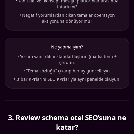
•
Yanıt dili ve “konsept mesajı” platformlar arasında
tutarlı mı?
•
Negatif yorumlardan çıkan temalar operasyon
aksiyonuna dönüyor mu?
Ne yapmalıyım?
•
Yorum yanıt dilini standartlaştırın (marka tonu +
çözüm).
•
“Tema sözlüğü” çıkarıp her ay güncelleyin.
•
İtibar KPI’larını SEO KPI’larıyla aynı panelde okuyun.
3
.
Review schema otel SEO’suna ne
katar?