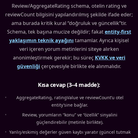
Review/AggregateRating schema, otelin rating ve
reviewCount bilgisini yapılandırılmış şekilde ifade eder;
ama burada kritik kural “doğruluk ve güncellik”tir.
Schema, tek başına mucize değildir; fakat
entity-first
yaklaşımın teknik ayağını
tamamlar. Ayrıca kişisel
veri içeren yorum metinlerini siteye alırken
anonimleştirmek gerekir; bu süreç
KVKK ve veri
güvenliği
çerçevesiyle birlikte ele alınmalıdır.
Kısa cevap (3–4 madde):
•
AggregateRating, ratingValue ve reviewCount’u otel
entity’sine bağlar.
•
Review, yorumların “konu” ve “özellik” sinyalini
güçlendirebilir (metinle birlikte).
•
Yanlış/eskimiş değerler güven kaybı yaratır (güncel tutmak