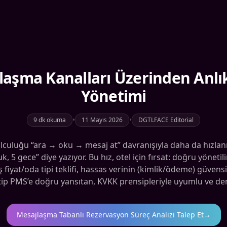
laşma Kanalları Üzerinden Anl
Yönetimi
•
•
9 dk okuma
11 Mayıs 2026
DGTLFACE Editorial
olculuğu “ara → oku → mesaj at” davranışıyla daha da hızl
uk, 5 gece” diye yazıyor. Bu hız, otel için fırsat: doğru yönet
ış fiyat/oda tipi teklifi, hassas verinin (kimlik/ödeme) güven
ip PMS’e doğru yansıtan, KVKK prensipleriyle uyumlu ve denet
Mesajlaşma Tabanlı Rezervasyon Süreç Analizi Talep Et
→