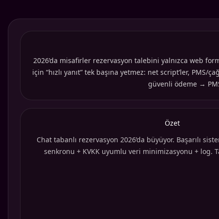
2026’da misafirler rezervasyon talebini yalnızca web fo
için “hızlı yanıt” tek başına yetmez: net script’ler, PMS
güvenli ödeme → PMS ka
Özet
Chat tabanlı rezervasyon 2026’da büyüyor. Başarılı sistem
senkronu + KVKK uyumlu veri minimizasyonu + log.