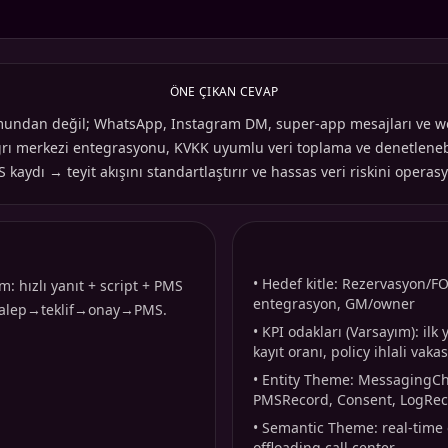
ÖNE ÇIKAN CEVAP
rmundan değil; WhatsApp, Instagram DM, super-app mesajları ve web
/çağrı merkezi entegrasyonu, KVKK uyumlu veri toplama ve denetlenebi
ydı → teyit akışını standartlaştırır ve hassas veri riskini operasyo
•
Hedef kitle: Rezervasyon/FO
: hızlı yanıt + script + PMS
entegrasyon, GM/owner
 Talep→teklif→onay→PMS.
•
KPI odakları (Varsayım): il
kayıt oranı, policy ihlali vaka
•
Entity Theme: MessagingCha
PMSRecord, Consent, LogRe
•
Semantic Theme: real-time o
offloading call center