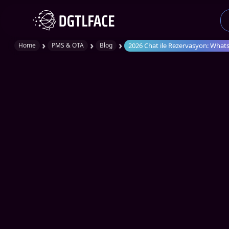
›
›
›
2026 Chat ile Rezervasyon: What
Home
PMS & OTA
Blog