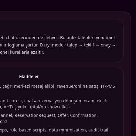
 chat üzerinden de iletiyor. Bu anlık talepleri yönetmek
lir loglama şarttır. En iyi model; talep → teklif → onay →
nel kurallarla azaltır.
Maddeler
, çağrı merkezi mesaj ekibi, revenue/online satış, IT/PMS
k yanıt süresi, chat→rezervasyon dönüşüm oranı, eksik
sı, AHT/iş yükü, iptal/no-show etkisi
nnel, ReservationRequest, Offer, Confirmation,
cord
ps, rule-based scripts, data minimization, audit trail,