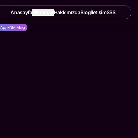
Anasayfa
Hizmetler
Hakkımızda
Blog
İletişim
SSS
sApp/DM Akışı