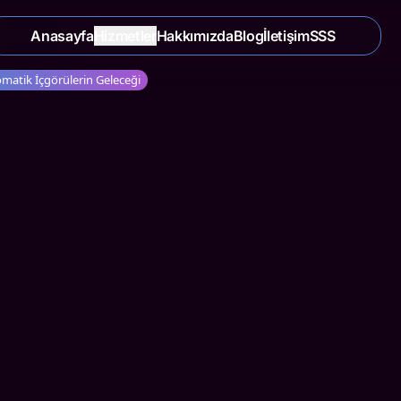
Anasayfa
Hizmetler
Hakkımızda
Blog
İletişim
SSS
omatik İçgörülerin Geleceği