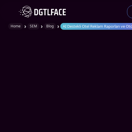
›
›
›
AI Destekli Otel Reklam Raporları ve Ot
Home
SEM
Blog