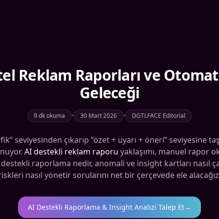
tel Reklam Raporları ve Otomat
Geleceği
•
•
9 dk okuma
30 Mart 2026
DGTLFACE Editorial
ik” seviyesinden çıkarıp “özet + uyarı + öneri” seviyesine taş
unuyor.
AI destekli reklam raporu
yaklaşımı, manuel rapor oku
 destekli raporlama nedir, anomali ve insight kartları nasıl ça
riskleri nasıl yönetir sorularını net bir çerçevede ele alacağız
AI Destekli Raporlama & Insight Analizi Talep Et
→