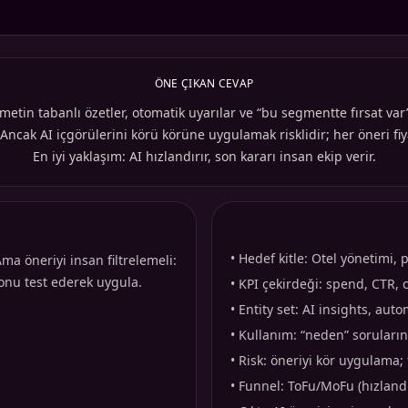
ÖNE ÇIKAN CEVAP
 metin tabanlı özetler, otomatik uyarılar ve “bu segmentte fırsat var”
ncak AI içgörülerini körü körüne uygulamak risklidir; her öneri fiyat
En iyi yaklaşım: AI hızlandırır, son kararı insan ekip verir.
•
Hedef kitle: Otel yönetimi, 
 Ama öneriyi insan filtrelemeli:
yonu test ederek uygula.
•
KPI çekirdeği: spend, CTR,
•
Entity set: AI insights, au
•
Kullanım: “neden” sorularına
•
Risk: öneriyi kör uygulama;
•
Funnel: ToFu/MoFu (hızlandır