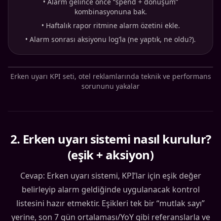
•
Alarm gelince önce “spend + dönüşüm”
kombinasyonuna bak.
•
Haftalık rapor ritmine alarm özetini ekle.
•
Alarm sonrası aksiyonu log’la (ne yaptık, ne oldu?).
Erken uyarı KPI seti, otel reklamlarında teknik ve performans
sorununu yakalar
2
.
Erken uyarı sistemi nasıl kurulur?
(eşik + aksiyon)
Cevap: Erken uyarı sistemi, KPI’lar için eşik değer
belirleyip alarm geldiğinde uygulanacak kontrol
listesini hazır etmektir. Eşikleri tek bir “mutlak sayı”
yerine, son 7 gün ortalaması/YoY gibi referanslarla ve