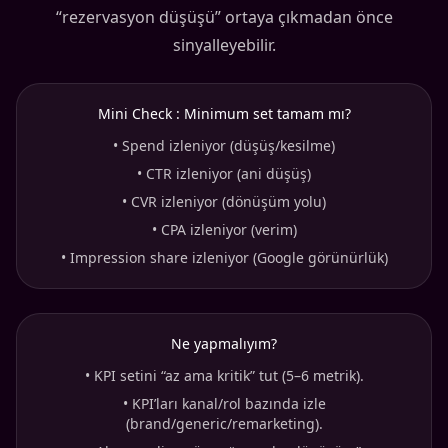
“rezervasyon düşüşü” ortaya çıkmadan önce
sinyalleyebilir.
Mini Check : Minimum set tamam mı?
•
Spend izleniyor (düşüş/kesilme)
•
CTR izleniyor (ani düşüş)
•
CVR izleniyor (dönüşüm yolu)
•
CPA izleniyor (verim)
•
Impression share izleniyor (Google görünürlük)
Ne yapmalıyım?
•
KPI setini “az ama kritik” tut (5–6 metrik).
•
KPI’ları kanal/rol bazında izle
(brand/generic/remarketing).