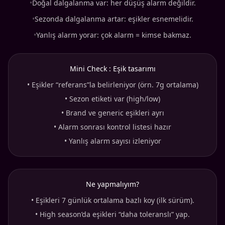
•
Doğal dalgalanma var: her düşüş alarm değildir.
•
Sezonda dalgalanma artar: eşikler esnemelidir.
•
Yanlış alarm yorar: çok alarm = kimse bakmaz.
Mini Check : Eşik tasarımı
•
Eşikler “referans”la belirleniyor (örn. 7g ortalama)
•
Sezon etiketi var (high/low)
•
Brand ve generic eşikleri ayrı
•
Alarm sonrası kontrol listesi hazır
•
Yanlış alarm sayısı izleniyor
Ne yapmalıyım?
•
Eşikleri 7 günlük ortalama bazlı koy (ilk sürüm).
•
High season’da eşikleri “daha toleranslı” yap.