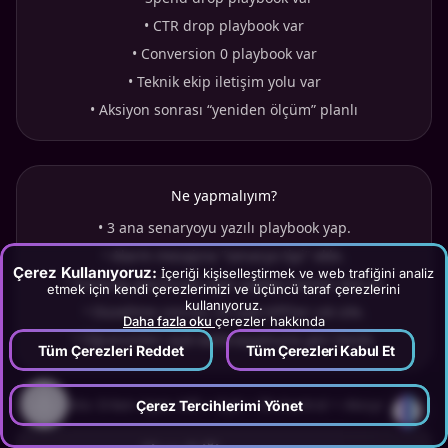
•
CTR drop playbook var
•
Conversion 0 playbook var
•
Teknik ekip iletişim yolu var
•
Aksiyon sonrası “yeniden ölçüm” planlı
Ne yapmalıyım?
•
3 ana senaryoyu yazılı playbook yap.
•
Alarm mesajına “senaryo tipi” ekle.
Çerez Kullanıyoruz:
İçeriği kişiselleştirmek ve web trafiğini analiz
•
Tracking alarmında ilgili sayfayı hemen test et.
etmek için kendi çerezlerimizi ve üçüncü taraf çerezlerini
kullanıyoruz.
•
Düzeltme sonrası 24 saat KPI’ları sık izle.
Daha fazla oku
çerezler hakkında
•
Öğrenimleri eşik kalibrasyonuna geri besle.
Tüm Çerezleri Reddet
Tüm Çerezleri Kabul Et
Tablo: Erken Uyarı KPI + Eşik + İlk Kontrol + Aksiyon
?
Çerez Tercihlerimi Yönet