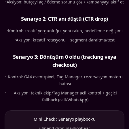
•
Aksiyon: bütçeyi aç / ödeme sorunu çöz / kampanyayı aktif et
Senaryo 2: CTR ani düştü (CTR drop)
•
Kontrol: kreatif yorgunluğu, yeni rakip, hedefleme değişimi
•
Aksiyon: kreatif rotasyonu + segment daraltma/test
Senaryo 3: Dönüşüm 0 oldu (tracking veya
checkout)
•
Kontrol: GA4 event/pixel, Tag Manager, rezervasyon motoru
hatası
•
Aksiyon: teknik ekip/Tag Manager acil kontrol + geçici
fallback (call/WhatsApp)
Mini Check : Senaryo playbook’u
•
Spend drop playbook var