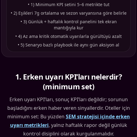
•
1) Minimum KPI setini 5–6 metrikte tut
•
2) Eşikleri 7g ortalama ve sezon varyansına göre belirle
•
3) Günlük + haftalık kontrol panelini tek ekran
mantığıyla kur
•
4) Az ama kritik otomatik uyarılarla gürültüyü azalt
•
5) Senaryo bazlı playbook ile aynı gün aksiyon al
1
.
Erken uyarı KPI’ları nelerdir?
(minimum set)
Erken uyarı KPI’ları, sonuç KPI’ları değildir; sorunun
başladığını erken haber veren sinyallerdir. Oteller için
minimum set: Bu yüzden
SEM stratejisi içinde erken
uyarı metrikleri
, yalnız haftalık rapor değil günlük
kontrol disiplini olarak kurgulanmalıdır.