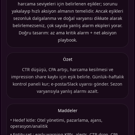
harcama seviyeleri için belirlenen eşikler; sorunu
yakalayıp hızlı aksiyon almanın temelidir. Ancak eşikleri
sezonluk dalgalanma ve doğal varyansı dikkate alarak
belirlemezseniz, çok sayıda yanlış alarm ekipleri yorar.
Doğru tasarım: az ama kritik alarm + net aksiyon
playbook.
Özet
CTR düşüşü, CPA artışı, harcama kesilmesi ve
impression share kaybı için eşik belirle. Günlük–haftalık
kontrol paneli kur; e-posta/Slack uyarısı gönder. Sezon
varyansıyla yanlış alarmı azalt.
Maddeler
•
Hedef kitle: Otel yönetimi, pazarlama, ajans,
operasyon/analitik
•
Entity set : early warning KPIs, alerts, CTR drop, CPA