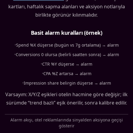
kartları, haftalık sapma alanları ve aksiyon notlarıyla
birlikte görünür kılınmalıdır.
Basit alarm kuralları (örnek)
•
Spend %X düşerse (bugün vs 7g ortalama) → alarm
•
Conversions 0 olursa (belirli saatten sonra) → alarm
•
CTR %Y düşerse → alarm
•
CPA %Z artarsa → alarm
•
Impression share belirgin düşerse → alarm
Varsayım: X/Y/Z eşikleri otelin hacmine göre değişir; ilk
sürümde “trend bazlı” eşik önerilir, sonra kalibre edilir.
Alarm akışı, otel reklamlarında sinyalden aksiyona geçişi
gösterir