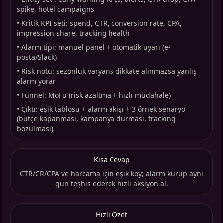
spike, hotel campaigns
•
Kritik KPI seti: spend, CTR, conversion rate, CPA,
impression share, tracking health
•
Alarm tipi: manuel panel + otomatik uyarı (e-
posta/Slack)
•
Risk notu: sezonluk varyans dikkate alınmazsa yanlış
alarm yorar
•
Funnel: MoFu (risk azaltma + hızlı müdahale)
•
Çıktı: eşik tablosu + alarm akışı + 3 örnek senaryo
(bütçe kapanması, kampanya durması, tracking
bozulması)
Kısa Cevap
CTR/CR/CPA ve harcama için eşik koy; alarm kurup aynı
gün teşhis ederek hızlı aksiyon al.
Hızlı Özet