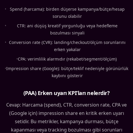
•
Spend (harcama): birden düşerse kampanya/bütçe/hesap
sorunu olabilir
•
CTR: ani düşüş kreatif yorgunluğu veya hedefleme
bozulması sinyali
•
Conversion rate (CVR): landing/checkout/ölçüm sorunlarını
erken yakalar
•
CPA: verimlilik alarmıdır (rekabet/segment/ölçüm)
•
Impression share (Google): bütçe/teklif nedeniyle görünürlük
kaybını gösterir
(PAA) Erken uyarı KPI’ları nelerdir?
Cevap: Harcama (spend), CTR, conversion rate, CPA ve
(Google için) impression share en kritik erken uyarı
setidir. Bu metrikler, kampanya durması, bütçe
kapanması veya tracking bozulması gibi sorunları