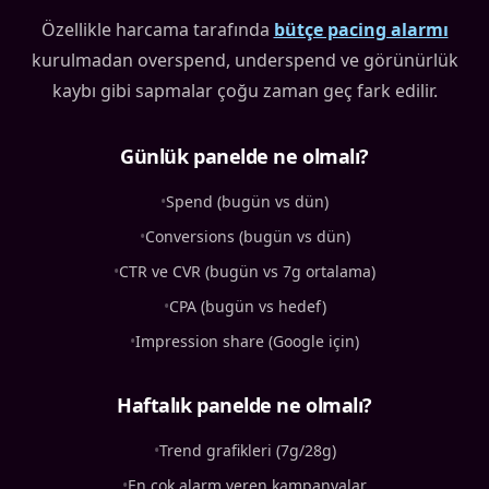
Özellikle harcama tarafında
bütçe pacing alarmı
kurulmadan overspend, underspend ve görünürlük
kaybı gibi sapmalar çoğu zaman geç fark edilir.
Günlük panelde ne olmalı?
•
Spend (bugün vs dün)
•
Conversions (bugün vs dün)
•
CTR ve CVR (bugün vs 7g ortalama)
•
CPA (bugün vs hedef)
•
Impression share (Google için)
Haftalık panelde ne olmalı?
•
Trend grafikleri (7g/28g)
•
En çok alarm veren kampanyalar