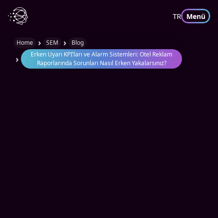
TR
Menü
›
›
Home
SEM
Blog
Erken Uyarı KPI’ları ve Alarm Sistemleri: Otel Reklam
›
Raporlarında Sorunları Nasıl Erken Yakalarsınız?