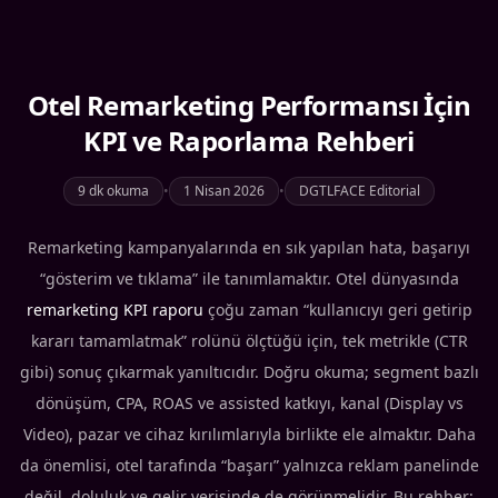
Otel Remarketing Performansı İçin
KPI ve Raporlama Rehberi
9 dk okuma
•
1 Nisan 2026
•
DGTLFACE Editorial
Remarketing kampanyalarında en sık yapılan hata, başarıyı
“gösterim ve tıklama” ile tanımlamaktır. Otel dünyasında
remarketing KPI raporu
çoğu zaman “kullanıcıyı geri getirip
kararı tamamlatmak” rolünü ölçtüğü için, tek metrikle (CTR
gibi) sonuç çıkarmak yanıltıcıdır. Doğru okuma; segment bazlı
dönüşüm, CPA, ROAS ve assisted katkıyı, kanal (Display vs
Video), pazar ve cihaz kırılımlarıyla birlikte ele almaktır. Daha
da önemlisi, otel tarafında “başarı” yalnızca reklam panelinde
değil, doluluk ve gelir verisinde de görünmelidir. Bu rehber;