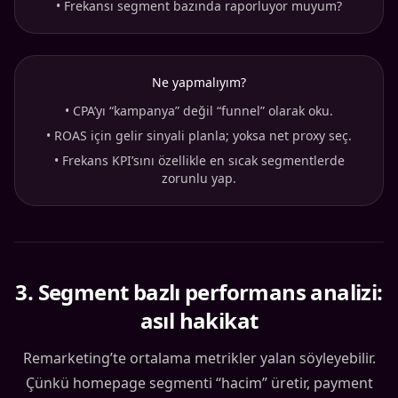
•
Frekansı segment bazında raporluyor muyum?
Ne yapmalıyım?
•
CPA’yı “kampanya” değil “funnel” olarak oku.
•
ROAS için gelir sinyali planla; yoksa net proxy seç.
•
Frekans KPI’sını özellikle en sıcak segmentlerde
zorunlu yap.
3
.
Segment bazlı performans analizi:
asıl hakikat
Remarketing’te ortalama metrikler yalan söyleyebilir.
Çünkü homepage segmenti “hacim” üretir, payment