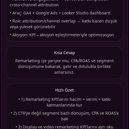
cross-channel attribution
•
Araç: GA4 + Google Ads + Looker Studio dashboard
•
Risk: attribution/channel overlap → katkı bazen düşük
veya yüksek görünebilir
•
Aksiyon: KPI→aksiyon eşleştirmeleriyle optimizasyon
Kısa Cevap
Remarketing işe yarıyor mu, CPA/ROAS ve segment
dönüşümüne bakarak, gelir ve dolulukla birlikte
anlarsınız.
Hızlı Özet
•
1) Remarketing KPI’larını hacim + verim + katkı
katmanlarında kur
•
2) CTR’ye değil segment bazlı dönüşüm, CPA ve ROAS’a
bak
•
3) Display ve video remarketing KPI’larını ayrı oku