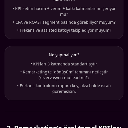
•
KPI setim hacim + verim + katkı katmanlarını içeriyor
mu?
•
CPA ve ROAS’ı segment bazında görebiliyor muyum?
•
Frekans ve assisted katkıyı takip ediyor muyum?
Ne yapmalıyım?
•
KPI’ları 3 katmanda standartlaştır.
•
Remarketing’te “dönüşüm” tanımını netleştir
(rezervasyon mu lead mi?).
•
Frekans kontrolünü rapora koy; aksi halde israfı
göremezsin.
2
.
Remarketing’e özel temel KPI’lar: