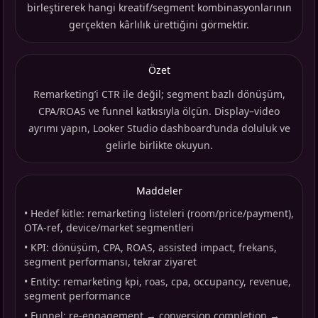
birleştirerek hangi kreatif/segment kombinasyonlarının
gerçekten kârlılık ürettiğini görmektir.
Özet
Remarketing’i CTR ile değil; segment bazlı dönüşüm,
CPA/ROAS ve funnel katkısıyla ölçün. Display–video
ayrımı yapın, Looker Studio dashboard’unda doluluk ve
gelirle birlikte okuyun.
Maddeler
•
Hedef kitle: remarketing listeleri (room/price/payment),
OTA-ref, device/market segmentleri
•
KPI: dönüşüm, CPA, ROAS, assisted impact, frekans,
segment performansı, tekrar ziyaret
•
Entity: remarketing kpi, roas, cpa, occupancy, revenue,
segment performance
•
Funnel: re-engagement → conversion completion →