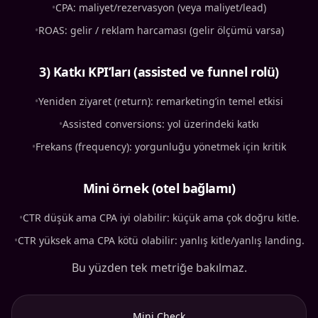
•
CPA: maliyet/rezervasyon (veya maliyet/lead)
•
ROAS: gelir / reklam harcaması (gelir ölçümü varsa)
3) Katkı KPI’ları (assisted ve funnel rolü)
•
Yeniden ziyaret (return): remarketing’in temel etkisi
•
Assisted conversions: yol üzerindeki katkı
•
Frekans (frequency): yorgunluğu yönetmek için kritik
Mini örnek (otel bağlamı)
•
CTR düşük ama CPA iyi olabilir: küçük ama çok doğru kitle.
•
CTR yüksek ama CPA kötü olabilir: yanlış kitle/yanlış landing.
Bu yüzden tek metriğe bakılmaz.
Mini Check