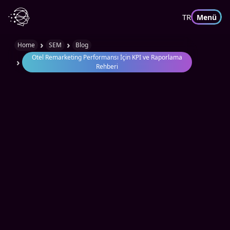
TR
Menü
›
›
Home
SEM
Blog
Otel Remarketing Performansı İçin KPI ve Raporlama
›
Rehberi