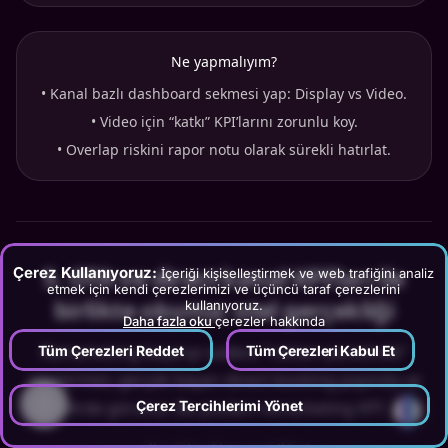
Ne yapmalıyım?
•
Kanal bazlı dashboard sekmesi yap: Display vs Video.
•
Video için “katkı” KPI’larını zorunlu koy.
•
Overlap riskini rapor notu olarak sürekli hatırlat.
5
.
OTA ve direct kanal KPI’ları ile
Çerez Kullanıyoruz:
İçeriği kişiselleştirmek ve web trafiğini analiz
etmek için kendi çerezlerimizi ve üçüncü taraf çerezlerini
birlikte okuma: otel gerçekliği
kullanıyoruz.
Daha fazla oku
çerezler hakkında
Remarketing başarıyı sadece “reklam panelinde”
Tüm Çerezleri Reddet
Tüm Çerezleri Kabul Et
göstermez; gerçek başarı direct booking payında ve
?
Çerez Tercihlerimi Yönet
net gelirde görünür. Bu yüzden remarketing KPI’larını: