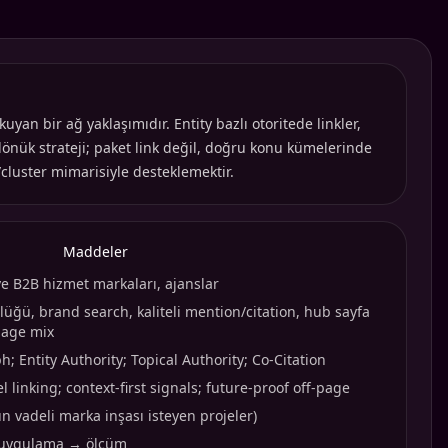
yan bir ağ yaklaşımıdır. Entity bazlı otoritede linkler,
 dönük strateji; paket link değil, doğru konu kümelerinde
/cluster mimarisiyle desteklemektir.
Maddeler
 ve B2B hizmet markaları, ajanslar
lüğü, brand search, kaliteli mention/citation, hub sayfa
page mix
; Entity Authority; Topical Authority; Co-Citation
 linking; context-first signals; future-proof off-page
un vadeli marka inşası isteyen projeler)
 uygulama → ölçüm