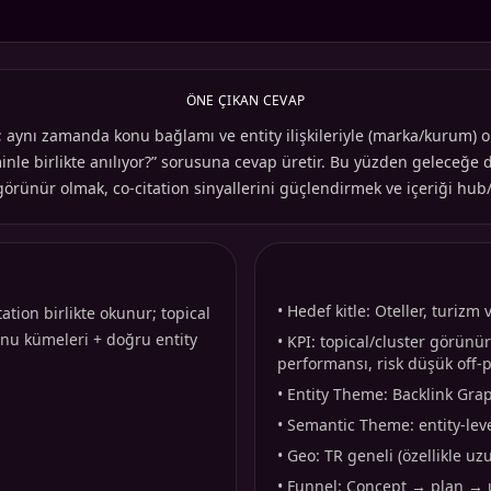
ÖNE ÇIKAN CEVAP
 aynı zamanda konu bağlamı ve entity ilişkileriyle (marka/kurum) oku
minle birlikte anılıyor?” sorusuna cevap üretir. Bu yüzden geleceğe
te görünür olmak, co-citation sinyallerini güçlendirmek ve içeriği hub
•
Hedef kitle: Oteller, turizm
ation birlikte okunur; topical
konu kümeleri + doğru entity
•
KPI: topical/cluster görünür
performansı, risk düşük off-
•
Entity Theme: Backlink Graph
•
Semantic Theme: entity-level
•
Geo: TR geneli (özellikle uz
•
Funnel: Concept → plan →