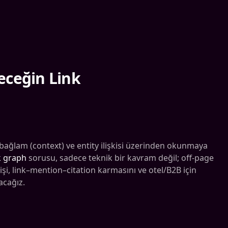
leceğin Link
 bağlam (context) ve entity ilişkisi üzerinden okunmaya
k graph
sorusu, sadece teknik bir kavram değil; off-page
işi, link–mention–citation karmasını ve otel/B2B için
acağız.