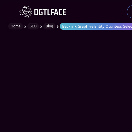
›
›
›
Backlink Graph ve Entity Otoritesi: Gelec
Home
SEO
Blog