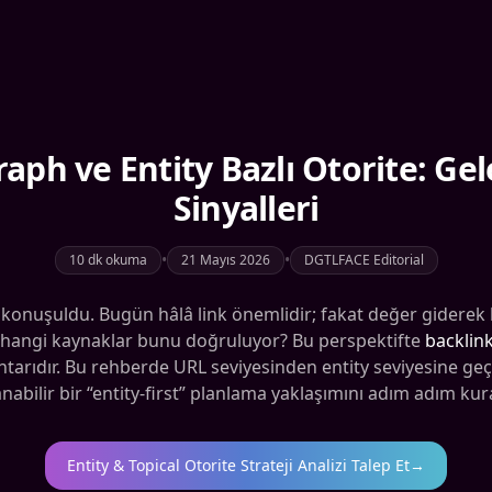
aph ve Entity Bazlı Otorite: Ge
Sinyalleri
•
•
10 dk okuma
21 Mayıs 2026
DGTLFACE Editorial
n konuşuldu. Bugün hâlâ link önemlidir; fakat değer giderek
 ve hangi kaynaklar bunu doğruluyor? Bu perspektifte
backlin
htarıdır. Bu rehberde URL seviyesinden entity seviyesine geç
nabilir bir “entity-first” planlama yaklaşımını adım adım kur
Entity & Topical Otorite Strateji Analizi Talep Et
→