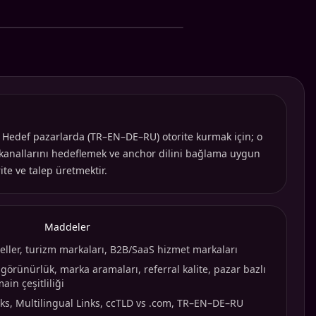
az. Hedef pazarlarda (TR–EN–DE–RU) otorite kurmak için; o
 kanallarını hedeflemek ve anchor dilini bağlama uygun
ite ve talep üretmektir.
Maddeler
 oteller, turizm markaları, B2B/SaaS hizmet markaları
görünürlük, marka aramaları, referral kalite, pazar bazlı
in çeşitliliği
inks, Multilingual Links, ccTLD vs .com, TR–EN–DE–RU