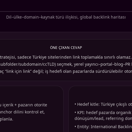
Dil–ülke–domain–kaynak türü ilişkisi, global backlink haritası
ÖNE ÇIKAN CEVAP
stratejisi, sadece Türkiye sitelerinden link toplamakla sınırlı olam
 (subfolder/subdomain/ccTLD) seçmek, yerel yayıncı–portal–blog–PR
 “link için link” değil; iş hedefi olan pazarlarda sürdürülebilir otor
•
Hedef kitle: Türkiye çıkışlı
 içerik + pazarın otorite
nchor dilini kontrol et,
•
KPI: hedef pazarda organik 
dönüşüm/lead, referring doma
planla.
•
Entity: International Backl