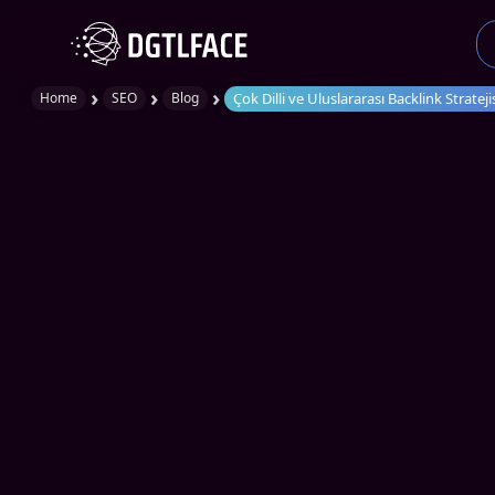
›
›
›
Çok Dilli ve Uluslararası Backlink Stra
Home
SEO
Blog