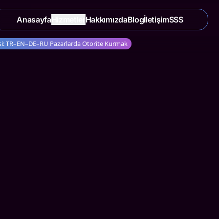
Anasayfa
Hizmetler
Hakkımızda
Blog
İletişim
SSS
tejisi: TR–EN–DE–RU Pazarlarda Otorite Kurmak