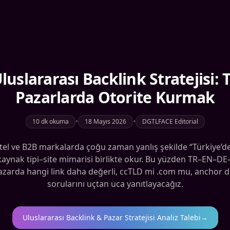
 Uluslararası Backlink Stratejisi
Pazarlarda Otorite Kurmak
•
•
10 dk okuma
18 Mayıs 2026
DGTLFACE Editorial
 otel ve B2B markalarda çoğu zaman yanlış şekilde “Türkiye’de
e–kaynak tipi–site mimarisi birlikte okur. Bu yüzden TR–EN–
pazarda hangi link daha değerli, ccTLD mi .com mu, anchor dili
sorularını uçtan uca yanıtlayacağız.
Uluslararası Backlink & Pazar Stratejisi Analiz Talebi
→