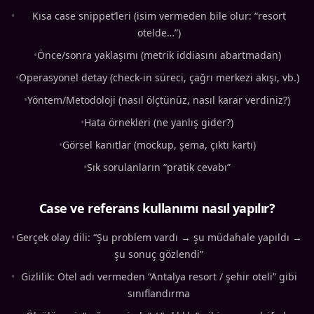
•
Kısa case snippet’leri (isim vermeden bile olur: “resort
otelde…”)
•
Önce/sonra yaklaşımı (metrik iddiasını abartmadan)
•
Operasyonel detay (check-in süreci, çağrı merkezi akışı, vb.)
•
Yöntem/Metodoloji (nasıl ölçtünüz, nasıl karar verdiniz?)
•
Hata örnekleri (ne yanlış gider?)
•
Görsel kanıtlar (mockup, şema, çıktı kartı)
•
Sık sorulanların “pratik cevabı”
Case ve referans kullanımı nasıl yapılır?
•
Gerçek olay dili: “Şu problem vardı → şu müdahale yapıldı →
şu sonuç gözlendi”
•
Gizlilik: Otel adı vermeden “Antalya resort / şehir oteli” gibi
sınıflandırma