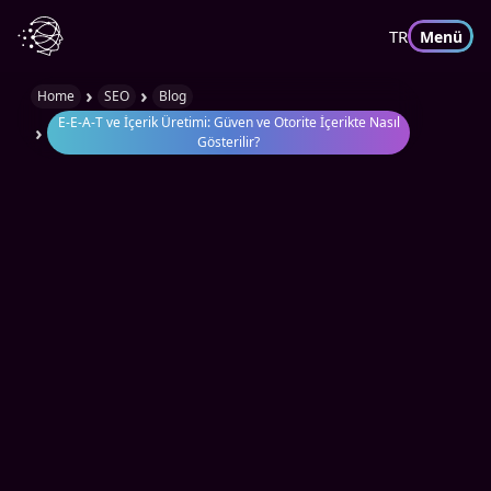
TR
Menü
›
›
Home
SEO
Blog
E-E-A-T ve İçerik Üretimi: Güven ve Otorite İçerikte Nasıl
›
Gösterilir?