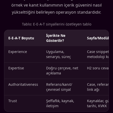
örnek ve kanıt kullanımının içerik güvenini nasıl
yükselttiğini belirleyen operasyon standardıdır.
Tablo: E-E-A-T sinyallerini özetleyen tablo
İçerikte Ne
E-E-A-T Boyutu
Sayfa/Modül Ö
Gösterilir?
Experience
Uygulama,
Case snippet,
senaryo, süreç
metodoloji kut
Expertise
Doğru çerçeve, net
H2 soru cevap b
açıklama
Authoritativeness
Referans/kanıt/
Case, referansla
çevresel sinyal
link ağı
Trust
Şeffaflık, kaynak,
Kaynaklar, gün
iletişim
tarihi, KVKK