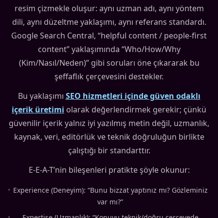
resim çizmekle oluşur: aynı uzman adı, aynı yöntem
dili, aynı düzeltme yaklaşımı, aynı referans standardı.
Google Search Central, “helpful content / people-first
content” yaklaşımında “Who/How/Why
(Kim/Nasıl/Neden)” gibi soruları öne çıkararak bu
şeffaflık çerçevesini destekler.
Bu yaklaşımı
SEO hizmetleri içinde güven odaklı
içerik üretimi
olarak değerlendirmek gerekir; çünkü
güvenilir içerik yalnız iyi yazılmış metin değil, uzmanlık,
kaynak, veri, editörlük ve teknik doğruluğun birlikte
çalıştığı bir standarttır.
E-E-A-T’nin bileşenleri pratikte şöyle okunur:
•
Experience (Deneyim): “Bunu bizzat yaptınız mı? Gözleminiz
var mı?”
•
Expertise (Uzmanlık): “Konuyu teknik/doğru çerçevede