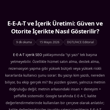
E-E-A-T ve İçerik Üretimi: Güven ve
Otorite İçerikte Nasıl Gösterilir?
9 dk okuma
•
15 Mayıs 2026
•
DGTLFACE Editorial
E-E-A-T içerik SEO
yaklaşımında “iyi yazı” tek başına
yetmeyebilir. Özellikle hizmet satın alma, destek alma,
rezervasyon yapma gibi yüksek bütçeli veya yüksek riskli
kararlarda kullanıcı şunu sorar: Bu yazıyı kim yazdı, nereden
biliyor, bu ekip gerçek mi? Bu yüzden güven, yalnızca metnin
doğruluğu değil; metnin arkasındaki insan + deneyim +
şeffaflık sistemidir. Google tarafında E-E-A-T, kalite
değerlendirmelerinde kullanılan bir çerçeve olarak anlatılır;
kalite değerlendiriciler (quality raters) içeriklerin E-E-A-T