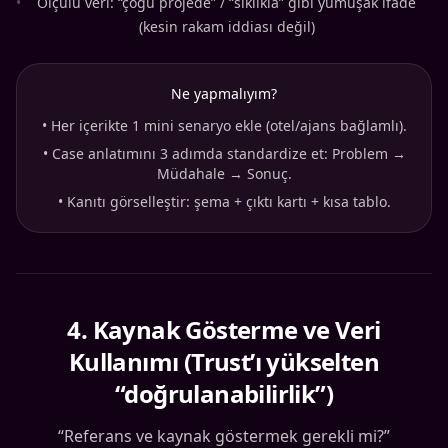
•
Ölçülü veri: “çoğu projede” / “sıklıkla” gibi yumuşak ifade
(kesin rakam iddiası değil)
Ne yapmalıyım?
•
Her içerikte 1 mini senaryo ekle (otel/ajans bağlamlı).
•
Case anlatımını 3 adımda standardize et: Problem →
Müdahale → Sonuç.
•
Kanıtı görselleştir: şema + çıktı kartı + kısa tablo.
4
.
Kaynak Gösterme ve Veri
Kullanımı (Trust’ı yükselten
“doğrulanabilirlik”)
“Referans ve kaynak göstermek gerekli mi?”