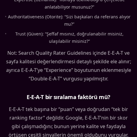
anlatabiliyor musunuz?”
•
Authoritativeness (Otorite): “Sizi başkaları da referans alıyor
mu?”
•
Trust (Güven): “Şeffaf mısınız, doğrulanabilir misiniz,
ulaşılabilir misiniz?”
Not: Search Quality Rater Guidelines içinde E-E-A-T ve
sayfa kalitesi değerlendirmesi detaylı şekilde ele alınır;
ayrıca E-E-A-T’ye “Experience” boyutunun eklenmesiyle
“Double-E-A-T” vurgusu yapılmıştır.
E-E-A-T bir sıralama faktörü mü?
E-E-A-T tek başına bir “puan” veya doğrudan “tek bir
ranking factor” değildir. Google, E-E-A-T’nin bir skor
gibi çalışmadığını; bunun yerine kalite ve faydayla
örtüşen çeşitli sinyallerin önemli olduğunu vurgular.