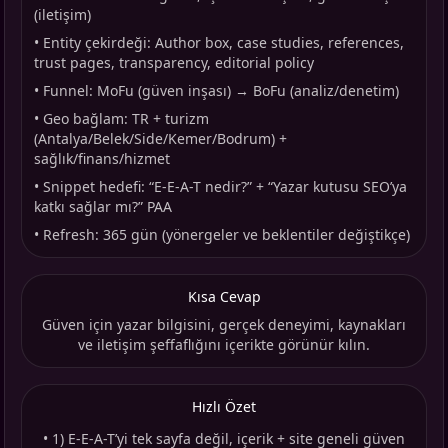
(iletişim)
•
Entity çekirdeği: Author box, case studies, references,
trust pages, transparency, editorial policy
•
Funnel: MoFu (güven inşası) → BoFu (analiz/denetim)
•
Geo bağlam: TR + turizm
(Antalya/Belek/Side/Kemer/Bodrum) +
sağlık/finans/hizmet
•
Snippet hedefi: “E-E-A-T nedir?” + “Yazar kutusu SEO’ya
katkı sağlar mı?” PAA
•
Refresh: 365 gün (yönergeler ve beklentiler değiştikçe)
Kısa Cevap
Güven için yazar bilgisini, gerçek deneyimi, kaynakları
ve iletişim şeffaflığını içerikte görünür kılın.
Hızlı Özet
•
1) E-E-A-T’yi tek sayfa değil, içerik + site geneli güven