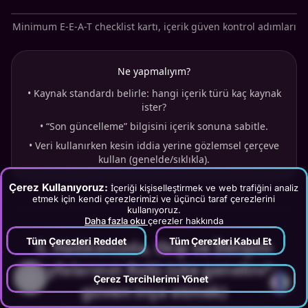
Minimum E-E-A-T checklist kartı, içerik güven kontrol adımları
Ne yapmalıyım?
•
Kaynak standardı belirle: hangi içerik türü kaç kaynak
ister?
•
“Son güncelleme” bilgisini içerik sonuna sabitle.
•
Veri kullanırken kesin iddia yerine gözlemsel çerçeve
kullan (genelde/sıklıkla).
Çerez Kullanıyoruz:
İçeriği kişiselleştirmek ve web trafiğini analiz
etmek için kendi çerezlerimizi ve üçüncü taraf çerezlerini
kullanıyoruz.
Daha fazla oku
çerezler hakkında
Tüm Çerezleri Reddet
Tüm Çerezleri Kabul Et
5
.
Hakkımızda, Ekip ve İletişim
Sayfalarının Rolü (site genelinde
?
Çerez Tercihlerimi Yönet
güven inşa etmek)