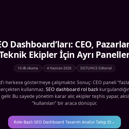
EO Dashboard’ları: CEO, Pazarla
Teknik Ekipler İçin Ayrı Panelle
•
•
10 dk okuma
4 Haziran 2026
DGTLFACE Editorial
herkese göstermeye çalışmaktır. Sonuç: CEO paneli “fazla te
i gerçekten kullanmaz.
SEO dashboard rol bazlı
kurgulandığın
elir. Bu sayede yönetim karar alır, ekipler teşhis yapar, aks
“kullanılan” bir araca dönüşür.
Role-Bazlı SEO Dashboard Tasarım Analizi Talep Et
→