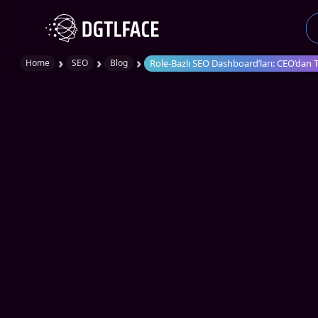
›
›
›
Role-Bazlı SEO Dashboard’ları: CEO’dan 
Home
SEO
Blog