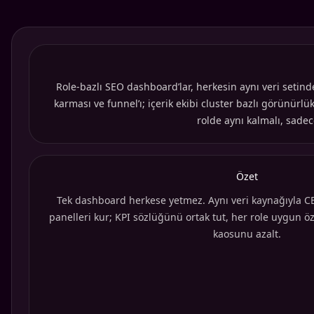
Role-bazlı SEO dashboard’lar, herkesin aynı veri setind
karması ve funnel’ı; içerik ekibi cluster bazlı görünürlü
rolde aynı kalmalı, sadec
Özet
Tek dashboard herkese yetmez. Aynı veri kaynağıyla C
panelleri kur; KPI sözlüğünü ortak tut, her role uygun ö
kaosunu azalt.