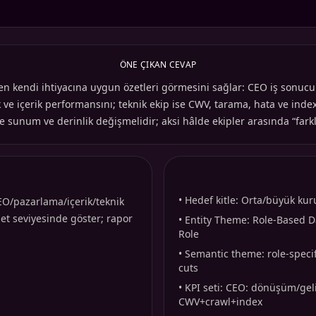
ÖNE ÇIKAN CEVAP
en kendi ihtiyacına uygun özetleri görmesini sağlar: CEO iş sonucu 
k ve içerik performansını; teknik ekip ise CWV, tarama, hata ve index 
e sunum ve derinlik değişmelidir; aksi hâlde ekipler arasında “farklı
•
Hedef kitle: Orta/büyük kuru
EO/pazarlama/içerik/teknik
zet seviyesinde göster; rapor
•
Entity Theme: Role-Based D
Role
•
Semantic theme: role-specif
cuts
•
KPI seti: CEO: dönüşüm/gelir
CWV+crawl+index