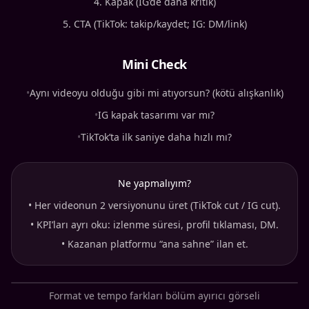
Kapak (IG’de daha kritik)
CTA (TikTok: takip/kaydet; IG: DM/link)
Mini Check
•
Aynı videoyu olduğu gibi mi atıyorsun? (kötü alışkanlık)
•
IG kapak tasarımı var mı?
•
TikTok’ta ilk saniye daha hızlı mı?
Ne yapmalıyım?
•
Her videonun 2 versiyonunu üret (TikTok cut / IG cut).
•
KPI’ları ayrı oku: izlenme süresi, profil tıklaması, DM.
•
Kazanan platformu “ana sahne” ilan et.
Format ve tempo farkları bölüm ayırıcı görseli