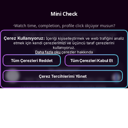
Mini Check
•
Watch time, completion, profile click ölçüyor musun?
•
Aynı içeriğin iki platform performansını karşılaştırıyor
Çerez Kullanıyoruz:
İçeriği kişiselleştirmek ve web trafiğini analiz
musun?
etmek için kendi çerezlerimizi ve üçüncü taraf çerezlerini
kullanıyoruz.
•
30 günlük test döngüsü var mı?
Daha fazla oku
çerezler hakkında
Tüm Çerezleri Reddet
Tüm Çerezleri Kabul Et
Ne yapmalıyım?
?
Çerez Tercihlerimi Yönet
•
Aylık “platform karşılaştırma” raporu çıkar.
•
Kazanan formatları platform bazında kilitle.
•
Ekran örneklerini/format sürelerini 6 ayda bir
güncelle (Refresh 180 ile uyumlu).