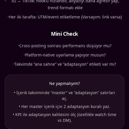
•
IG → TikTok: hook’u hızlandır, altyazıyı daha agresif yap,
trend formatı ekle
•
Her iki tarafta: UTM/event etiketleme (Varsayım: link varsa)
Mini Check
•
Cross-posting sonrası performans düşüyor mu?
•
Platform-native uyarlama yapıyor musun?
•
Takvimde “ana sahne” ve “adaptasyon” etiketi var mı?
Ne yapmalıyım?
•
İçerik takviminde “master” ve “adaptasyon” satırları
aç.
•
Her master içerik için 2 adaptasyon kuralı yaz.
•
KPI ile adaptasyon kalitesini ölç (özellikle watch time
vs DM).