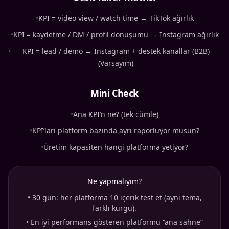
•
KPI = video view / watch time → TikTok ağırlık
•
KPI = kaydetme / DM / profil dönüşümü → Instagram ağırlık
•
KPI = lead / demo → Instagram + destek kanallar (B2B)
(Varsayım)
Mini Check
•
Ana KPI’n ne? (tek cümle)
•
KPI’ları platform bazında ayrı raporluyor musun?
•
Üretim kapasiten hangi platforma yetiyor?
Ne yapmalıyım?
•
30 gün: her platforma 10 içerik test et (aynı tema,
farklı kurgu).
•
En iyi performans gösteren platformu “ana sahne”