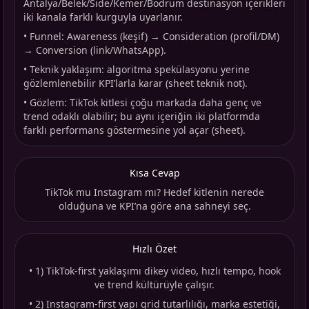
Antalya/Belek/Side/Kemer/Bodrum destinasyon içerikleri
iki kanala farklı kurguyla uyarlanır.
•
Funnel: Awareness (keşif) → Consideration (profil/DM)
→ Conversion (link/WhatsApp).
•
Teknik yaklaşım: algoritma spekülasyonu yerine
gözlemlenebilir KPI’larla karar (sheet teknik not).
•
Gözlem: TikTok kitlesi çoğu markada daha genç ve
trend odaklı olabilir; bu aynı içeriğin iki platformda
farklı performans göstermesine yol açar (sheet).
Kısa Cevap
TikTok mu Instagram mı? Hedef kitlenin nerede
olduğuna ve KPI’na göre ana sahneyi seç.
Hızlı Özet
•
1) TikTok-first yaklaşımı dikey video, hızlı tempo, hook
ve trend kültürüyle çalışır.
•
2) Instagram-first yapı grid tutarlılığı, marka estetiği,