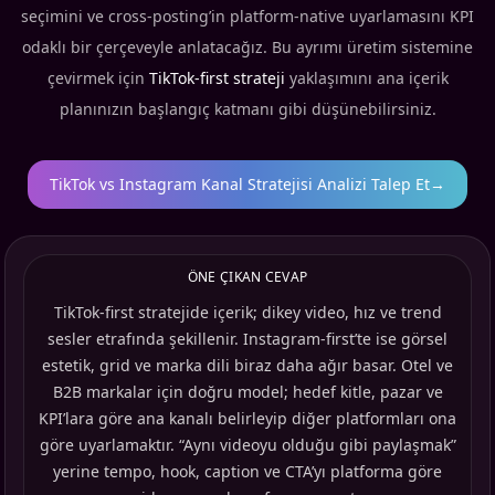
seçimini ve cross-posting’in platform-native uyarlamasını KPI
odaklı bir çerçeveyle anlatacağız. Bu ayrımı üretim sistemine
çevirmek için
TikTok-first strateji
yaklaşımını ana içerik
planınızın başlangıç katmanı gibi düşünebilirsiniz.
TikTok vs Instagram Kanal Stratejisi Analizi Talep Et
→
ÖNE ÇIKAN CEVAP
TikTok-first stratejide içerik; dikey video, hız ve trend
sesler etrafında şekillenir. Instagram-first’te ise görsel
estetik, grid ve marka dili biraz daha ağır basar. Otel ve
B2B markalar için doğru model; hedef kitle, pazar ve
KPI’lara göre ana kanalı belirleyip diğer platformları ona
göre uyarlamaktır. “Aynı videoyu olduğu gibi paylaşmak”
yerine tempo, hook, caption ve CTA’yı platforma göre