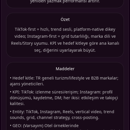
yeniden yazmak performansı artırır.
Özet
TikTok-first = hızlı, trend sesli, platform-native dikey
video; Instagram-first = grid tutarlılığı, marka dili ve
Reels/Story uyumu. KPI ve hedef kitleye göre ana kanalı
seç, diğerini uyarlayarak büyüt.
Maddeler
•
Hedef kitle: TR geneli turizm/lifestyle ve B2B markalar;
ajans yöneticileri.
•
KPI: TikTok: izlenme süresi/erişim; Instagram: profil
dönüşümü, kaydetme, DM; her ikisi: etkileşim ve takipçi
kalitesi.
•
Entity: TikTok, Instagram, Reels, vertical video, trend
sounds, grid, channel strategy, cross-posting.
•
GEO: (Varsayım) Otel örneklerinde