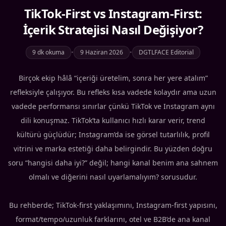
TikTok-First vs Instagram-First:
İçerik Stratejisi Nasıl Değişiyor?
9 dk okuma
•
9 Haziran 2026
•
DGTLFACE Editorial
Birçok ekip hâlâ “içeriği üretelim, sonra her yere atalım”
refleksiyle çalışıyor. Bu refleks kısa vadede kolaydır ama uzun
vadede performansı sınırlar çünkü TikTok ve Instagram aynı
dili konuşmaz. TikTok’ta kullanıcı hızlı karar verir, trend
kültürü güçlüdür; Instagram’da ise görsel tutarlılık, profil
vitrini ve marka estetiği daha belirgindir. Bu yüzden doğru
soru “hangisi daha iyi?” değil; hangi kanal benim ana sahnem
olmalı ve diğerini nasıl uyarlamalıyım? sorusudur.
Bu rehberde; TikTok-first yaklaşımını, Instagram-first yapısını,
format/tempo/uzunluk farklarını, otel ve B2B’de ana kanal