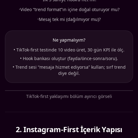
•
Video “trend format”ın içine doğal oturuyor mu?
•
Mesaj tek mi (dağılmıyor mu)?
Ne yapmalıyım?
•
TikTok-first testinde 10 video üret, 30 gün KPI ile ölç.
•
Hook bankası oluştur (fayda/önce-sonra/soru).
•
Trend sesi “mesaja hizmet ediyorsa” kullan; sırf trend
diye değil.
TikTok-first yaklaşımı bölüm ayırıcı görseli
2
.
Instagram-First İçerik Yapısı