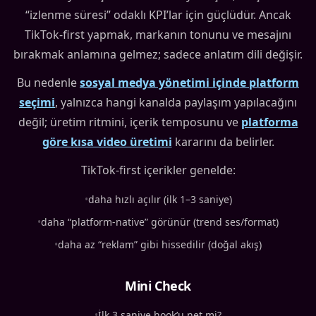
“izlenme süresi” odaklı KPI’lar için güçlüdür. Ancak
TikTok-first yapmak, markanın tonunu ve mesajını
bırakmak anlamına gelmez; sadece anlatım dili değişir.
Bu nedenle
sosyal medya yönetimi içinde platform
seçimi
, yalnızca hangi kanalda paylaşım yapılacağını
değil; üretim ritmini, içerik temposunu ve
platforma
göre kısa video üretimi
kararını da belirler.
TikTok-first içerikler genelde:
•
daha hızlı açılır (ilk 1–3 saniye)
•
daha “platform-native” görünür (trend ses/format)
•
daha az “reklam” gibi hissedilir (doğal akış)
Mini Check
•
İlk 3 saniye hook’u net mi?