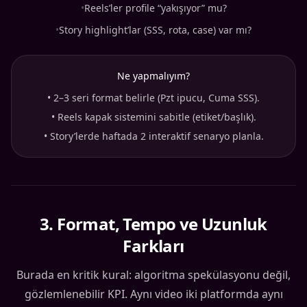
•
Reels’ler profile “yakışıyor” mu?
•
Story highlight’lar (SSS, rota, case) var mı?
Ne yapmalıyım?
•
2–3 seri format belirle (Pzt ipucu, Cuma SSS).
•
Reels kapak sistemini sabitle (etiket/başlık).
•
Story’lerde haftada 2 interaktif senaryo planla.
3
.
Format, Tempo ve Uzunluk
Farkları
Burada en kritik kural: algoritma spekülasyonu değil,
gözlemlenebilir KPI. Aynı video iki platformda aynı