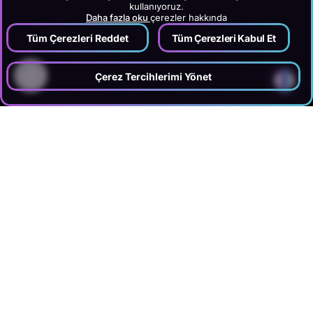
kullanıyoruz.
Daha fazla oku
çerezler hakkında
Tüm Çerezleri Reddet
Tüm Çerezleri Kabul Et
?
Çerez Tercihlerimi Yönet
›
›
Anasayfa
Hizmetler
Sosyal Medya Pazarlaması
›
Planlama & Strateji
KISA ÖZET
DGTLFACE, sosyal medya strateji ve içerik planlama hizmetinde
marka analizi, hedef kitle segmentasyonu, içerik kategorileri, aylık
içerik takvimi ve KPI planlamasını bir arada kurgular. Instagram,
Facebook, TikTok gibi platformlar için hangi gün, hangi formatta ne
paylaşılacağını belirleyen stratejik yol haritaları hazırlar. Özellikle otel
ve turizm markaları için sezon, destinasyon ve oda/servis bazlı özel
sosyal medya planlarıyla etkileşim ve rezervasyon dönüşümünü
artırmayı hedefler.