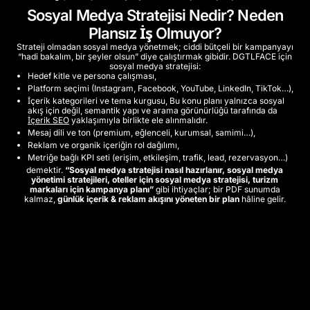
Sosyal Medya Stratejisi Nedir? Neden
Plansız İş Olmuyor?
Strateji olmadan sosyal medya yönetmek; ciddi bütçeli bir kampanyayı
“hadi bakalım, bir şeyler olsun” diye çalıştırmak gibidir. DGTLFACE için
sosyal medya stratejisi:
Hedef kitle ve persona çalışması,
Platform seçimi (Instagram, Facebook, YouTube, LinkedIn, TikTok…),
İçerik kategorileri ve tema kurgusu, Bu konu planı yalnızca sosyal
akış için değil, semantik yapı ve arama görünürlüğü tarafında da
İçerik SEO
yaklaşımıyla birlikte ele alınmalıdır.
Mesaj dili ve ton (premium, eğlenceli, kurumsal, samimi…),
Reklam ve organik içeriğin rol dağılımı,
Metriğe bağlı KPI seti (erişim, etkileşim, trafik, lead, rezervasyon…)
demektir.
“Sosyal medya stratejisi nasıl hazırlanır, sosyal medya
yönetimi stratejileri, oteller için sosyal medya stratejisi, turizm
markaları için kampanya planı”
gibi ihtiyaçlar; bir PDF sunumda
kalmaz,
günlük içerik & reklam akışını yöneten bir plan
hâline gelir.