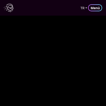
TR
Menü