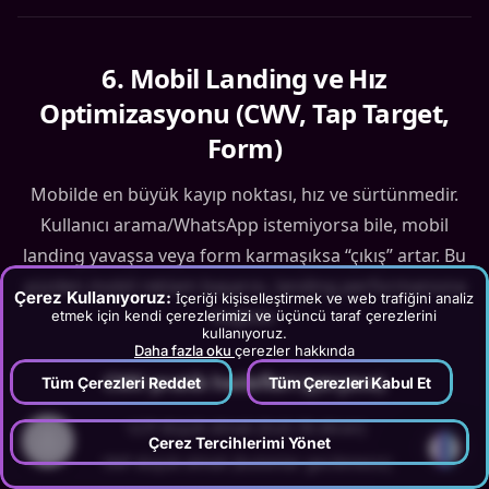
6
.
Mobil Landing ve Hız
Optimizasyonu (CWV, Tap Target,
Form)
Mobilde en büyük kayıp noktası, hız ve sürtünmedir.
Kullanıcı arama/WhatsApp istemiyorsa bile, mobil
landing yavaşsa veya form karmaşıksa “çıkış” artar. Bu
yüzden mobil reklam başarısı, landing performansına
Çerez Kullanıyoruz:
İçeriği kişiselleştirmek ve web trafiğini analiz
bağlıdır.
etmek için kendi çerezlerimizi ve üçüncü taraf çerezlerini
kullanıyoruz.
Daha fazla oku
çerezler hakkında
CWV pratik hedefleri (çerçeve)
Tüm Çerezleri Reddet
Tüm Çerezleri Kabul Et
•
LCP düşük olmalı (hızlı ilk ekran)
?
Çerez Tercihlerimi Yönet
•
INP düşük olmalı (butonlar gecikmesiz)