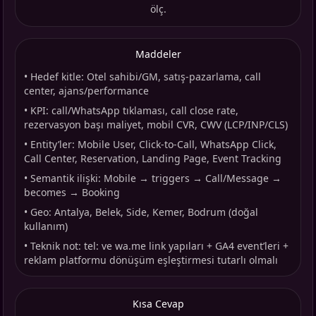
ölç.
Maddeler
•
Hedef kitle: Otel sahibi/GM, satış-pazarlama, call
center, ajans/performance
•
KPI: call/WhatsApp tıklaması, call close rate,
rezervasyon başı maliyet, mobil CVR, CWV (LCP/INP/CLS)
•
Entity’ler: Mobile User, Click-to-Call, WhatsApp Click,
Call Center, Reservation, Landing Page, Event Tracking
•
Semantik ilişki: Mobile → triggers → Call/Message →
becomes → Booking
•
Geo: Antalya, Belek, Side, Kemer, Bodrum (doğal
kullanım)
•
Teknik not: tel: ve wa.me link yapıları + GA4 event’leri +
reklam platformu dönüşüm eşleştirmesi tutarlı olmalı
Kısa Cevap