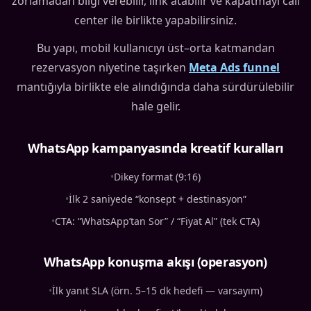
zorlamadan bilgi verebilir, link atabilir ve kapatmayı call
center ile birlikte yapabilirsiniz.
Bu yapı, mobil kullanıcıyı üst–orta katmandan
rezervasyon niyetine taşırken
Meta Ads funnel
mantığıyla birlikte ele alındığında daha sürdürülebilir
hale gelir.
WhatsApp kampanyasında kreatif kuralları
•
Dikey format (9:16)
•
İlk 2 saniyede “konsept + destinasyon”
•
CTA: “WhatsApp’tan Sor” / “Fiyat Al” (tek CTA)
WhatsApp konuşma akışı (operasyon)
•
İlk yanıt SLA (örn. 5–15 dk hedefi — varsayım)