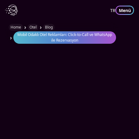
TR
Menü
›
›
Home
Otel
Blog
Mobil Odaklı Otel Reklamları: Click-to-Call ve WhatsApp
›
ile Rezervasyon