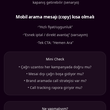
kapanış getirebilir (senaryo)
Mobil arama mesajı (copy) kısa olmalı
•
“Hızlı fiyat/uygunluk”
•
“Esnek iptal / direkt avantaj” (varsayım)
•
Tek CTA: “Hemen Ara”
Mini Check
•
Çağrı uzantısı her kampanyada doğru mu?
•
Mesai dışı çağrı boşa gidiyor mu?
•
Brand aramada call stratejisi var mı?
•
Call tracking rapora giriyor mu?
Ne yapmalıyım?