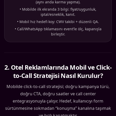
(aynı anda karma yapma).
•
Mobilde ilk ekranda 3 bilgi: fiyat/uygunluk,
iptal/esneklik, kanıt.
•
Mobil hız hedefi koy: CWV takibi + düzenli QA.
•
Call/WhatsApp tıklamasını event’le ölç, kapanışla
birleştir.
2
.
Otel Reklamlarında Mobil ve Click-
to-Call Stratejisi Nasıl Kurulur?
Mobilde click-to-call stratejisi; doğru kampanya türü,
doğru CTA, doğru saatler ve call center
entegrasyonuyla çalışır. Hedef, kullanıcıyı form
sürtünmesine sokmadan “konuşma” kanalına taşımak
ve hızlı kapatmaktır.