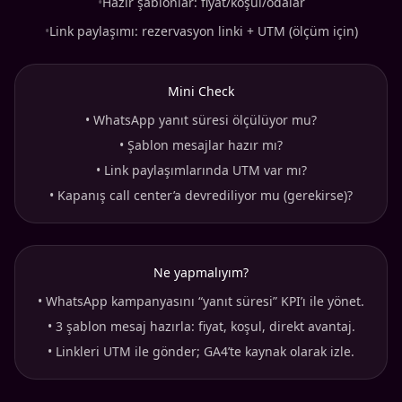
•
Hazır şablonlar: fiyat/koşul/odalar
•
Link paylaşımı: rezervasyon linki + UTM (ölçüm için)
Mini Check
•
WhatsApp yanıt süresi ölçülüyor mu?
•
Şablon mesajlar hazır mı?
•
Link paylaşımlarında UTM var mı?
•
Kapanış call center’a devrediliyor mu (gerekirse)?
Ne yapmalıyım?
•
WhatsApp kampanyasını “yanıt süresi” KPI’ı ile yönet.
•
3 şablon mesaj hazırla: fiyat, koşul, direkt avantaj.
•
Linkleri UTM ile gönder; GA4’te kaynak olarak izle.