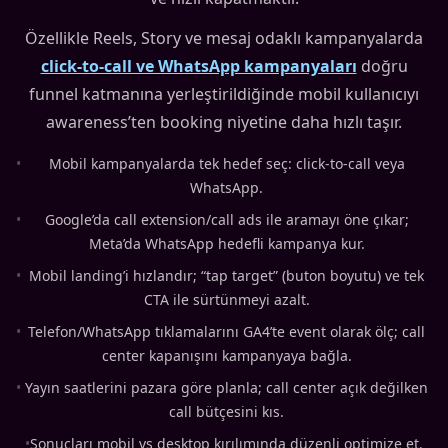
Özellikle Reels, Story ve mesaj odaklı kampanyalarda
click-to-call ve WhatsApp kampanyaları
doğru
funnel katmanına yerleştirildiğinde mobil kullanıcıyı
awareness’ten booking niyetine daha hızlı taşır.
•
Mobil kampanyalarda tek hedef seç: click-to-call veya
WhatsApp.
•
Google’da call extension/call ads ile aramayı öne çıkar;
Meta’da WhatsApp hedefli kampanya kur.
•
Mobil landing’i hızlandır; “tap target” (buton boyutu) ve tek
CTA ile sürtünmeyi azalt.
•
Telefon/WhatsApp tıklamalarını GA4’te event olarak ölç; call
center kapanışını kampanyaya bağla.
•
Yayın saatlerini pazara göre planla; call center açık değilken
call bütçesini kıs.
•
Sonuçları mobil vs desktop kırılımında düzenli optimize et.