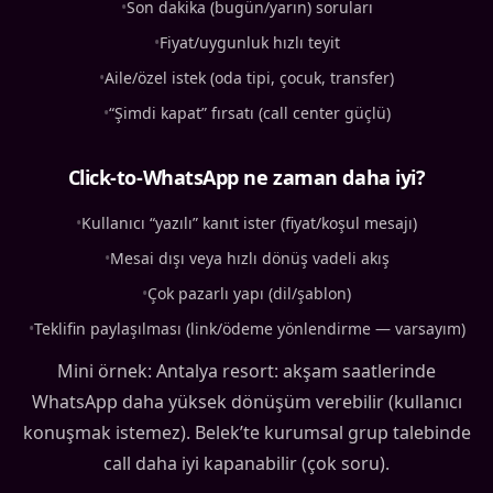
•
Son dakika (bugün/yarın) soruları
•
Fiyat/uygunluk hızlı teyit
•
Aile/özel istek (oda tipi, çocuk, transfer)
•
“Şimdi kapat” fırsatı (call center güçlü)
Click-to-WhatsApp ne zaman daha iyi?
•
Kullanıcı “yazılı” kanıt ister (fiyat/koşul mesajı)
•
Mesai dışı veya hızlı dönüş vadeli akış
•
Çok pazarlı yapı (dil/şablon)
•
Teklifin paylaşılması (link/ödeme yönlendirme — varsayım)
Mini örnek: Antalya resort: akşam saatlerinde
WhatsApp daha yüksek dönüşüm verebilir (kullanıcı
konuşmak istemez). Belek’te kurumsal grup talebinde
call daha iyi kapanabilir (çok soru).