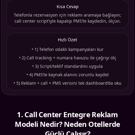
Kısa Cevap
Telefonla rezervasyon için reklamı aramaya bağlayın;
call center script’iyle kapatıp PMS’te kaydedin, ölçün.
Hızlı Özet
•
1) Telefon odaklı kampanyaları kur
•
2) Call tracking + numara havuzu ile çağrıyı ölç
•
3) Script/teklif standardını uygula
•
4) PMS’te kaynak alanını zorunlu kaydet
•
5) Reklam + call + PMS verisini tek dashboard’da oku
1
.
Call Center Entegre Reklam
Modeli Nedir? Neden Otellerde
Güçlü Çalışır?