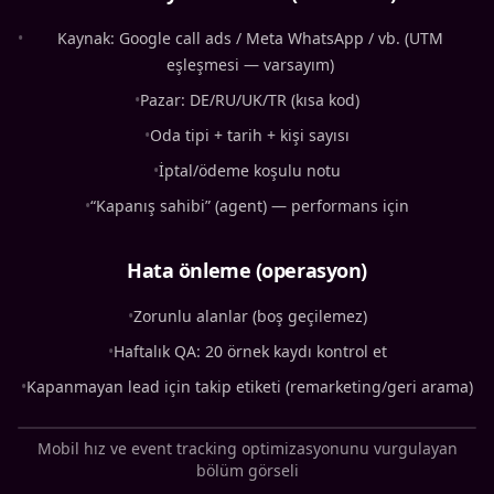
•
Kaynak: Google call ads / Meta WhatsApp / vb. (UTM
eşleşmesi — varsayım)
•
Pazar: DE/RU/UK/TR (kısa kod)
•
Oda tipi + tarih + kişi sayısı
•
İptal/ödeme koşulu notu
•
“Kapanış sahibi” (agent) — performans için
Hata önleme (operasyon)
•
Zorunlu alanlar (boş geçilemez)
•
Haftalık QA: 20 örnek kaydı kontrol et
•
Kapanmayan lead için takip etiketi (remarketing/geri arama)
Mobil hız ve event tracking optimizasyonunu vurgulayan
bölüm görseli