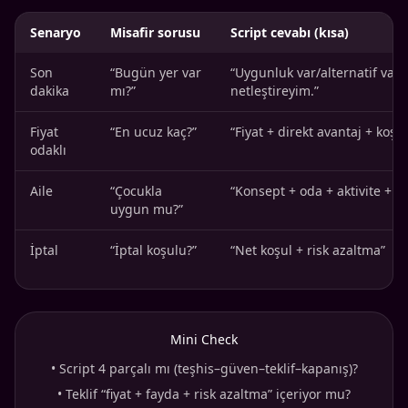
Senaryo
Misafir sorusu
Script cevabı (kısa)
Son
“Bugün yer var
“Uygunluk var/alternatif var
dakika
mı?”
netleştireyim.”
Fiyat
“En ucuz kaç?”
“Fiyat + direkt avantaj + koşul
odaklı
Aile
“Çocukla
“Konsept + oda + aktivite + ko
uygun mu?”
İptal
“İptal koşulu?”
“Net koşul + risk azaltma”
Mini Check
•
Script 4 parçalı mı (teşhis–güven–teklif–kapanış)?
•
Teklif “fiyat + fayda + risk azaltma” içeriyor mu?