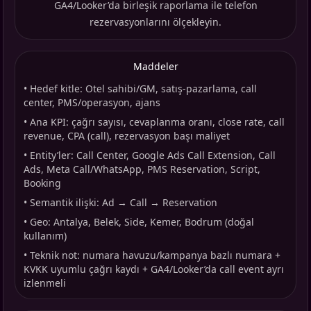
GA4/Looker’da birleşik raporlama ile telefon
rezervasyonlarını ölçekleyin.
Maddeler
•
Hedef kitle: Otel sahibi/GM, satış-pazarlama, call
center, PMS/operasyon, ajans
•
Ana KPI: çağrı sayısı, cevaplanma oranı, close rate, call
revenue, CPA (call), rezervasyon başı maliyet
•
Entity’ler: Call Center, Google Ads Call Extension, Call
Ads, Meta Call/WhatsApp, PMS Reservation, Script,
Booking
•
Semantik ilişki: Ad → Call → Reservation
•
Geo: Antalya, Belek, Side, Kemer, Bodrum (doğal
kullanım)
•
Teknik not: numara havuzu/kampanya bazlı numara +
KVKK uyumlu çağrı kaydı + GA4/Looker’da call event ayrı
izlenmeli