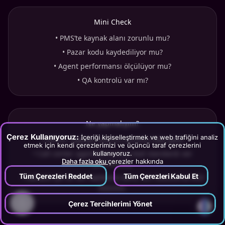
Mini Check
•
PMS’te kaynak alanı zorunlu mu?
•
Pazar kodu kaydediliyor mu?
•
Agent performansı ölçülüyor mu?
•
QA kontrolü var mı?
Ne yapmalıyım?
Çerez Kullanıyoruz:
İçeriği kişiselleştirmek ve web trafiğini analiz
•
PMS’te “kaynak” alanını zorunlu hale getir.
etmek için kendi çerezlerimizi ve üçüncü taraf çerezlerini
•
Call center agent’larına kısa kod standardı ver
kullanıyoruz.
Daha fazla oku
çerezler hakkında
(DE/RU/UK).
Tüm Çerezleri Reddet
Tüm Çerezleri Kabul Et
•
Haftalık QA ile veri kalitesini koru; veri bozulursa ROI
bozulur.
?
Çerez Tercihlerimi Yönet