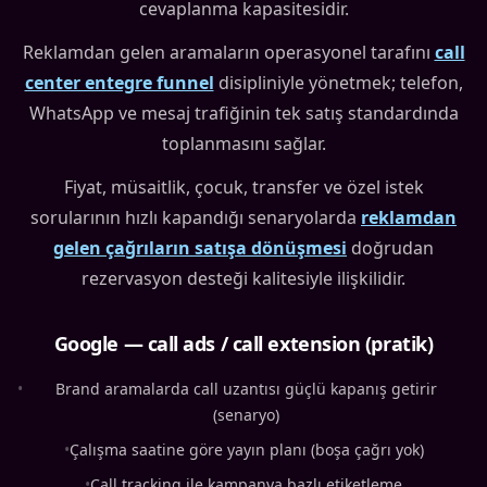
cevaplanma kapasitesidir.
Reklamdan gelen aramaların operasyonel tarafını
call
center entegre funnel
disipliniyle yönetmek; telefon,
WhatsApp ve mesaj trafiğinin tek satış standardında
toplanmasını sağlar.
Fiyat, müsaitlik, çocuk, transfer ve özel istek
sorularının hızlı kapandığı senaryolarda
reklamdan
gelen çağrıların satışa dönüşmesi
doğrudan
rezervasyon desteği kalitesiyle ilişkilidir.
Google — call ads / call extension (pratik)
•
Brand aramalarda call uzantısı güçlü kapanış getirir
(senaryo)
•
Çalışma saatine göre yayın planı (boşa çağrı yok)
•
Call tracking ile kampanya bazlı etiketleme