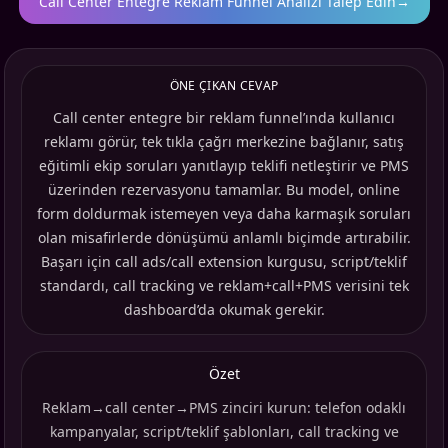
Call Center Entegre Reklam Funnel Analizi Talep Edin
→
ÖNE ÇIKAN CEVAP
Call center entegre bir reklam funnel’ında kullanıcı
reklamı görür, tek tıkla çağrı merkezine bağlanır, satış
eğitimli ekip soruları yanıtlayıp teklifi netleştirir ve PMS
üzerinden rezervasyonu tamamlar. Bu model, online
form doldurmak istemeyen veya daha karmaşık soruları
olan misafirlerde dönüşümü anlamlı biçimde artırabilir.
Başarı için call ads/call extension kurgusu, script/teklif
standardı, call tracking ve reklam+call+PMS verisini tek
dashboard’da okumak gerekir.
Özet
Reklam→call center→PMS zinciri kurun: telefon odaklı
kampanyalar, script/teklif şablonları, call tracking ve