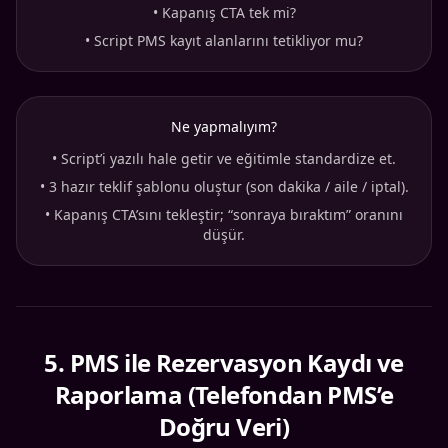
•
Kapanış CTA tek mi?
•
Script PMS kayıt alanlarını tetikliyor mu?
Ne yapmalıyım?
•
Script’i yazılı hale getir ve eğitimle standardize et.
•
3 hazır teklif şablonu oluştur (son dakika / aile / iptal).
•
Kapanış CTA’sını tekleştir; “sonraya bıraktım” oranını
düşür.
5
.
PMS ile Rezervasyon Kaydı ve
Raporlama (Telefondan PMS’e
Doğru Veri)