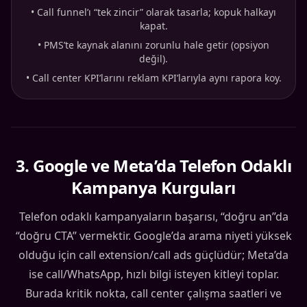
•
Call funnel’ı “tek zincir” olarak tasarla; kopuk halkayı
kapat.
•
PMS’te kaynak alanını zorunlu hale getir (opsiyon
değil).
•
Call center KPI’larını reklam KPI’larıyla aynı rapora koy.
3
.
Google ve Meta’da Telefon Odaklı
Kampanya Kurguları
Telefon odaklı kampanyaların başarısı, “doğru an”da
“doğru CTA” vermektir. Google’da arama niyeti yüksek
olduğu için call extension/call ads güçlüdür; Meta’da
ise call/WhatsApp, hızlı bilgi isteyen kitleyi toplar.
Burada kritik nokta, call center çalışma saatleri ve