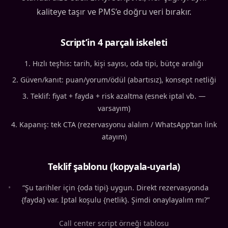
kaliteye taşır ve PMS’e doğru veri bırakır.
Script’in 4 parçalı iskeleti
Hızlı teşhis: tarih, kişi sayısı, oda tipi, bütçe aralığı
Güven/kanıt: puan/yorum/ödül (abartısız), konsept netliği
Teklif: fiyat + fayda + risk azaltma (esnek iptal vb. —
varsayım)
Kapanış: tek CTA (rezervasyonu alalım / WhatsApp’tan link
atayım)
Teklif şablonu (kopyala-uyarla)
•
“Şu tarihler için {oda tipi} uygun. Direkt rezervasyonda
{fayda} var. İptal koşulu {netlik}. Şimdi onaylayalım mı?”
Call center script örneği tablosu