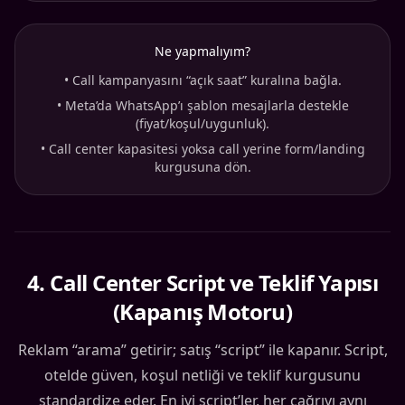
Ne yapmalıyım?
•
Call kampanyasını “açık saat” kuralına bağla.
•
Meta’da WhatsApp’ı şablon mesajlarla destekle
(fiyat/koşul/uygunluk).
•
Call center kapasitesi yoksa call yerine form/landing
kurgusuna dön.
4
.
Call Center Script ve Teklif Yapısı
(Kapanış Motoru)
Reklam “arama” getirir; satış “script” ile kapanır. Script,
otelde güven, koşul netliği ve teklif kurgusunu
standardize eder. En iyi script’ler, her çağrıyı aynı