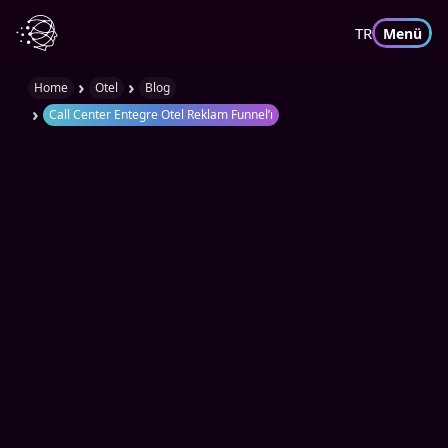
TR
Menü
›
›
Home
Otel
Blog
›
Call Center Entegre Otel Reklam Funnel’ı