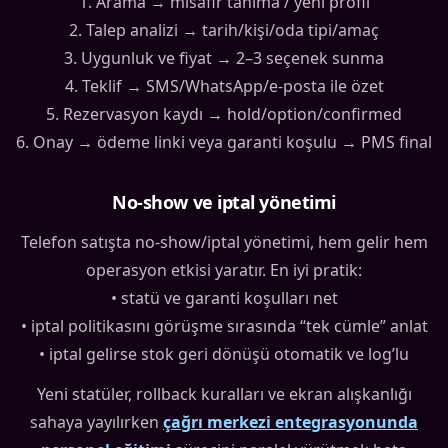
1. Arama → misafir tanıma / yeni profil
2. Talep analizi → tarih/kişi/oda tipi/amaç
3. Uygunluk ve fiyat → 2–3 seçenek sunma
4. Teklif → SMS/WhatsApp/e-posta ile özet
5. Rezervasyon kaydı → hold/option/confirmed
6. Onay → ödeme linki veya garanti koşulu → PMS final
No-show ve iptal yönetimi
Telefon satışta no-show/iptal yönetimi, hem gelir hem
operasyon etkisi yaratır. En iyi pratik:
• statü ve garanti koşulları net
• iptal politikasını görüşme sırasında “tek cümle” anlat
• iptal gelirse stok geri dönüşü otomatik ve log’lu
Yeni statüler, rollback kuralları ve ekran alışkanlığı
sahaya yayılırken
çağrı merkezi entegrasyonunda