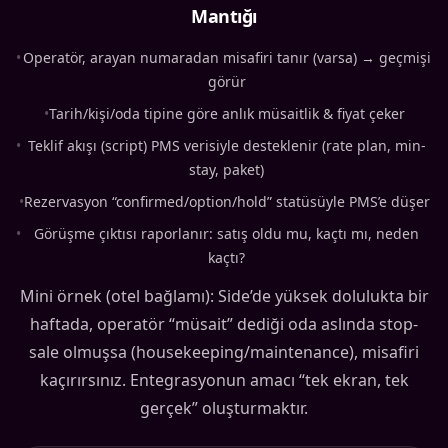
Mantığı
•
Operatör, arayan numaradan misafiri tanır (varsa) → geçmişi
görür
•
Tarih/kişi/oda tipine göre anlık müsaitlik & fiyat çeker
•
Teklif akışı (script) PMS verisiyle desteklenir (rate plan, min-
stay, paket)
•
Rezervasyon “confirmed/option/hold” statüsüyle PMS’e düşer
•
Görüşme çıktısı raporlanır: satış oldu mu, kaçtı mı, neden
kaçtı?
Mini örnek (otel bağlamı): Side’de yüksek dolulukta bir
haftada, operatör “müsait” dediği oda aslında stop-
sale olmuşsa (housekeeping/maintenance), misafiri
kaçırırsınız. Entegrasyonun amacı “tek ekran, tek
gerçek” oluşturmaktır.