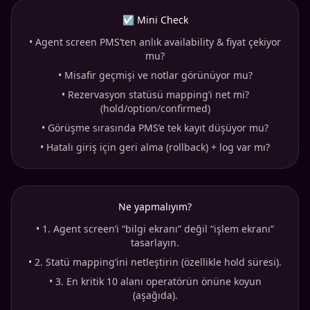
☑ Mini Check
•
Agent screen PMS’ten anlık availability & fiyat çekiyor
mu?
•
Misafir geçmişi ve notlar görünüyor mu?
•
Rezervasyon statüsü mapping’i net mi?
(hold/option/confirmed)
•
Görüşme sırasında PMS’e tek kayıt düşüyor mu?
•
Hatalı giriş için geri alma (rollback) + log var mı?
Ne yapmalıyım?
•
1. Agent screen’i “bilgi ekranı” değil “işlem ekranı”
tasarlayın.
•
2. Statü mapping’ini netleştirin (özellikle hold süresi).
•
3. En kritik 10 alanı operatörün önüne koyun
(aşağıda).