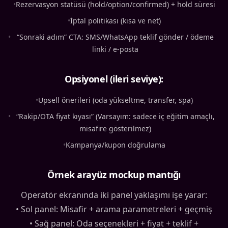
•
Rezervasyon statüsü (hold/option/confirmed) + hold süresi
•
İptal politikası (kısa ve net)
•
“Sonraki adım” CTA: SMS/WhatsApp teklif gönder / ödeme
linki / e-posta
Opsiyonel (ileri seviye):
•
Upsell önerileri (oda yükseltme, transfer, spa)
•
“Rakip/OTA fiyat kıyası” (Varsayım: sadece iç eğitim amaçlı,
misafire gösterilmez)
•
Kampanya/kupon doğrulama
Örnek arayüz mockup mantığı
Operatör ekranında iki panel yaklaşımı işe yarar:
• Sol panel: Misafir + arama parametreleri + geçmiş
• Sağ panel: Oda seçenekleri + fiyat + teklif +