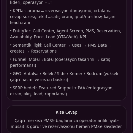
lideri, operasyon + IT
•
KPI’lar: arama→rezervasyon dönüşümü, ortalama
cevap süresi, teklif→satış oranı, iptal/no-show, kaçan
lead oranı
•
Entity’ler: Call Center, Agent Screen, PMS, Reservation,
Availability, Price, Lead (OTA/Web), KPI
•
Semantik ilişki: Call Center → uses → PMS Data →
creates → Reservations
•
Funnel: MoFu→BoFu (operasyon tasarımı → satış
performansı)
•
GEO: Antalya / Belek / Side / Kemer / Bodrum (yüksek
çağrı hacmi ve sezon baskısı)
•
SERP hedefi: Featured Snippet + PAA (entegrasyon,
ekran, akış, lead, raporlama)
Kısa Cevap
Çağrı merkezi PMS’e bağlanınca operatör anlık fiyat–
müsaitlik görür ve rezervasyonu hemen PMS’e kaydeder.