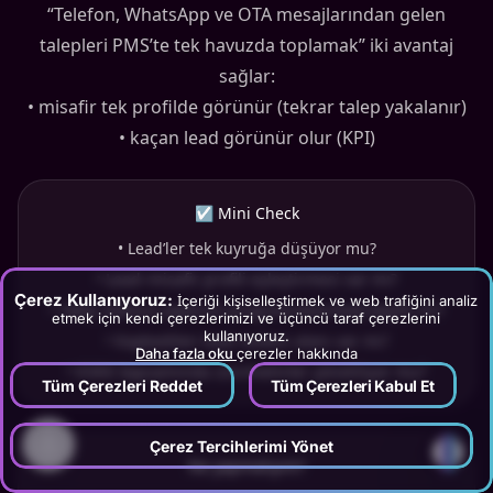
“Telefon, WhatsApp ve OTA mesajlarından gelen
talepleri PMS’te tek havuzda toplamak” iki avantaj
sağlar:
• misafir tek profilde görünür (tekrar talep yakalanır)
• kaçan lead görünür olur (KPI)
☑ Mini Check
•
Lead’ler tek kuyruğa düşüyor mu?
•
Lead–misafir profili eşleştirmesi var mı?
Çerez Kullanıyoruz:
İçeriği kişiselleştirmek ve web trafiğini analiz
•
Takip statüsü (open/in progress/won/lost) kayıtlı mı?
etmek için kendi çerezlerimizi ve üçüncü taraf çerezlerini
kullanıyoruz.
•
Kaybedilen lead nedeni alanı var mı?
Daha fazla oku
çerezler hakkında
•
KVKK kapsamında izin/metinler yönetiliyor mu?
Tüm Çerezleri Reddet
Tüm Çerezleri Kabul Et
?
Çerez Tercihlerimi Yönet
Ne yapmalıyım?