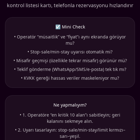
kontrol listesi kartı, telefonla rezervasyonu hızlandırır
☑ Mini Check
•
Operatör “müsaitlik” ve “fiyat”ı aynı ekranda görüyor
mu?
•
Stop-sale/min-stay uyarısı otomatik mi?
•
Misafir geçmişi (özellikle tekrar misafir) görünür mü?
•
Teklif gönderme (WhatsApp/SMS/e-posta) tek tık mı?
•
KVKK gereği hassas veriler maskeleniyor mu?
Ne yapmalıyım?
•
1. Operatöre “en kritik 10 alan”ı sabitleyin; geri
kalanını sekmeye alın.
•
2. Uyarı tasarlayın: stop-sale/min-stay/limit kırmızı–
sarı–yeşil.