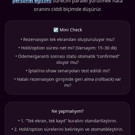
personel eğitimi
sürecini paralel yürütmek hata
oranını ciddi biçimde düşürür.
☑ Mini Check
•
Rezervasyon tek ekrandan oluşturuluyor mu?
•
Hold/option süresi net mi? (Varsayım: 15–30 dk)
•
Ödeme/garanti sonrası statü otomatik “confirmed”
oluyor mu?
•
İptal/no-show senaryoları test edildi mi?
•
Hatalı rezervasyon girişinde geri alma (rollback) var
mı?
Ne yapmalıyım?
•
1. “Tek ekran, tek kayıt” kuralını standartlaştırın.
•
2. Hold/option sürelerini belirleyin ve otomatikleştirin.