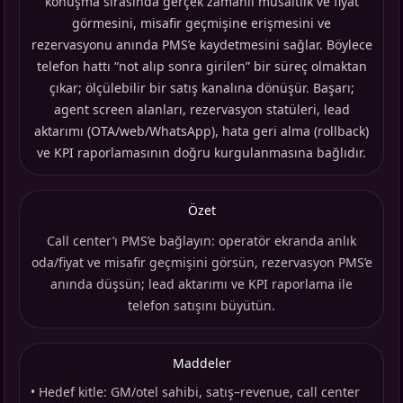
konuşma sırasında gerçek zamanlı müsaitlik ve fiyat
görmesini, misafir geçmişine erişmesini ve
rezervasyonu anında PMS’e kaydetmesini sağlar. Böylece
telefon hattı “not alıp sonra girilen” bir süreç olmaktan
çıkar; ölçülebilir bir satış kanalına dönüşür. Başarı;
agent screen alanları, rezervasyon statüleri, lead
aktarımı (OTA/web/WhatsApp), hata geri alma (rollback)
ve KPI raporlamasının doğru kurgulanmasına bağlıdır.
Özet
Call center’ı PMS’e bağlayın: operatör ekranda anlık
oda/fiyat ve misafir geçmişini görsün, rezervasyon PMS’e
anında düşsün; lead aktarımı ve KPI raporlama ile
telefon satışını büyütün.
Maddeler
•
Hedef kitle: GM/otel sahibi, satış–revenue, call center