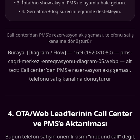
•
3. İptal/no-show akışını PMS ile uyumlu hale getirin.
•
4. Geri alma + log sürecini eğitimle destekleyin.
Call center’dan PMS’e rezervasyon akış şeması, telefonu satış
kanalına dönüştürür
Buraya: [Diagram / Flow] — 16:9 (1920×1080) — pms-
cagri-merkezi-entegrasyonu-diagram-05.webp — alt
text: Call center’dan PMS’e rezervasyon akış şeması,
telefonu satış kanalına dönüştürür
4
.
OTA/Web Lead’lerinin Call Center
ve PMS’e Aktarılması
Bugün telefon satışın önemli kısmı “inbound call” değil,