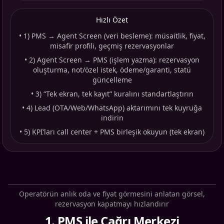
Hızlı Özet
•
1) PMS → Agent Screen (veri besleme): müsaitlik, fiyat,
misafir profili, geçmiş rezervasyonlar
•
2) Agent Screen → PMS (işlem yazma): rezervasyon
oluşturma, not/özel istek, ödeme/garanti, statü
güncelleme
•
3) “Tek ekran, tek kayıt” kuralını standartlaştırın
•
4) Lead (OTA/Web/WhatsApp) aktarımını tek kuyruğa
indirin
•
5) KPI’ları call center + PMS birleşik okuyun (tek ekran)
Operatörün anlık oda ve fiyat görmesini anlatan görsel,
rezervasyon kapatmayı hızlandırır
1
.
PMS ile Çağrı Merkezi