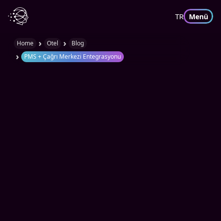
TR
Menü
›
›
Home
Otel
Blog
›
PMS + Çağrı Merkezi Entegrasyonu