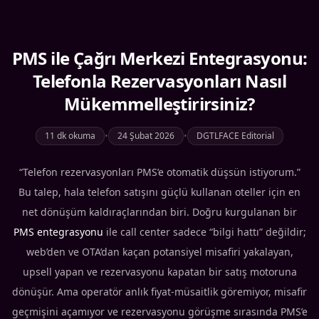
PMS ile Çağrı Merkezi Entegrasyonu:
Telefonla Rezervasyonları Nasıl
Mükemmelleştirirsiniz?
11 dk okuma
•
24 Şubat 2026
•
DGTLFACE Editorial
“Telefon rezervasyonları PMS’e otomatik düşsün istiyorum.”
Bu talep, hala telefon satışını güçlü kullanan oteller için en
net dönüşüm kaldıraçlarından biri. Doğru kurgulanan bir
PMS entegrasyonu
ile call center sadece “bilgi hattı” değildir;
web’den ve OTA’dan kaçan potansiyel misafiri yakalayan,
upsell yapan ve rezervasyonu kapatan bir satış motoruna
dönüşür. Ama operatör anlık fiyat-müsaitlik göremiyor, misafir
geçmişini açamıyor ve rezervasyonu görüşme sırasında PMS’e