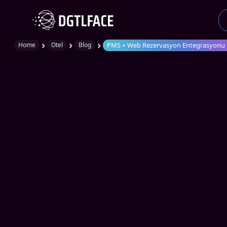
›
›
›
PMS + Web Rezervasyon Entegrasyonu F
Home
Otel
Blog