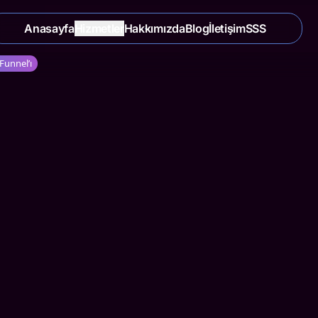
Anasayfa
Hizmetler
Hakkımızda
Blog
İletişim
SSS
unnel’ı