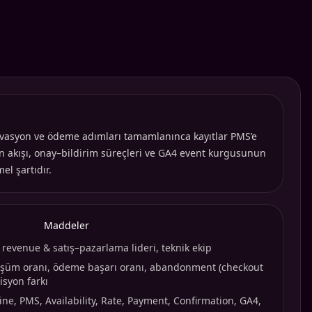
ervasyon ve ödeme adımları tamamlanınca kayıtlar PMS’e
on akışı, onay–bildirim süreçleri ve GA4 event kurgusunun
l şartıdır.
Maddeler
 revenue & satış–pazarlama lideri, teknik ekip
nüşüm oranı, ödeme başarı oranı, abandonment (checkout
isyon farkı
ine, PMS, Availability, Rate, Payment, Confirmation, GA4,