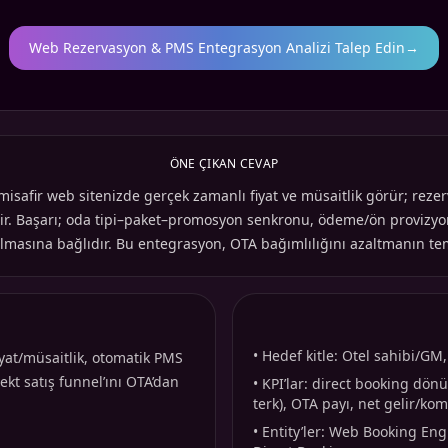
Web Rezervasyon & PMS Entegrasyon Analizi Talep Edin
→
ÖNE ÇIKAN CEVAP
misafir web sitenizde gerçek zamanlı fiyat ve müsaitlik görür; rez
 gelir. Başarı; oda tipi–paket–promosyon senkronu, ödeme/ön provizy
lmasına bağlıdır. Bu entegrasyon, OTA bağımlılığını azaltmanın teme
•
Hedef kitle: Otel sahibi/GM,
yat/müsaitlik, otomatik PMS
kt satış funnel’ını OTA’dan
•
KPI’lar: direct booking dö
terk), OTA payı, net gelir/kom
•
Entity’ler: Web Booking Eng