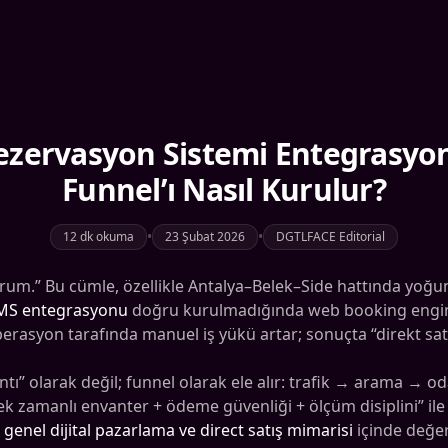
ezervasyon Sistemi Entegrasyonu
Funnel’ı Nasıl Kurulur?
•
•
12 dk okuma
23 Şubat 2026
DGTLFACE Editorial
m.” Bu cümle, özellikle Antalya–Belek–Side hattında yoğun 
MS entegrasyonu
doğru kurulmadığında web booking engine 
perasyon tarafında manuel iş yükü artar; sonuçta “direkt satı
tı” olarak değil; funnel olarak ele alır: trafik → arama 
 zamanlı envanter + ödeme güvenliği + ölçüm disiplini” ile
n
genel dijital pazarlama ve direct satış mimarisi
içinde değer