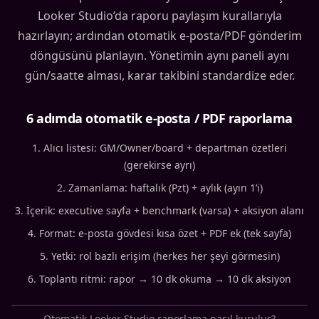
Looker Studio’da raporu paylaşım kurallarıyla
hazırlayın; ardından otomatik e-posta/PDF gönderim
döngüsünü planlayın. Yönetimin aynı paneli aynı
gün/saatte alması, karar takibini standardize eder.
6 adımda otomatik e-posta / PDF raporlama
Alıcı listesi: GM/Owner/board + departman özetleri
(gerekirse ayrı)
Zamanlama: haftalık (Pzt) + aylık (ayın 1’i)
İçerik: executive sayfa + benchmark (varsa) + aksiyon alanı
Format: e-posta gövdesi kısa özet + PDF ek (tek sayfa)
Yetki: rol bazlı erişim (herkes her şeyi görmesin)
Toplantı ritmi: rapor → 10 dk okuma → 10 dk aksiyon
Otomatik Looker Studio raporlama nasıl kurulur?