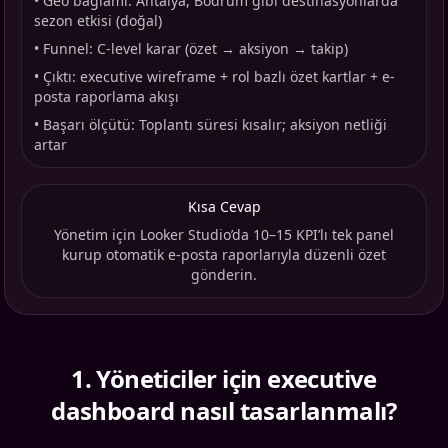
•
Geo bağlamı: Antalya, Bodrum gibi destinasyonlarda
sezon etkisi (doğal)
•
Funnel: C-level karar (özet → aksiyon → takip)
•
Çıktı: executive wireframe + rol bazlı özet kartlar + e-
posta raporlama akışı
•
Başarı ölçütü: Toplantı süresi kısalır; aksiyon netliği
artar
Kısa Cevap
Yönetim için Looker Studio’da 10–15 KPI’lı tek panel
kurup otomatik e-posta raporlarıyla düzenli özet
gönderin.
1
.
Yöneticiler için executive
dashboard nasıl tasarlanmalı?