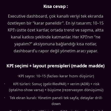
Kısa cevap :
Executive dashboard, çok kanallı veriyi tek ekranda
özetleyen bir “karar panelidir”. En iyi tasarım; 10–15
KPI’ı üstte özet kartlar, ortada trend ve sapma, altta
kanal katkısı şeklinde katmanlar. Her KPI’nın “ne
yapalım?” aksiyonuna bağlandığı kısa notlar,
dashboard’u rapor değil yönetim aracı yapar.
KPI seçimi + layout prensipleri (madde madde)
•
KPI sayısı: 10–15 (fazlası karar hızını düşürür)
•
KPI türleri: Sonuç (gelir/RevPAR) + verim (ADR) + risk
(iptal/no-show varsa) + büyüme (rezervasyon dönüşümü)
•
Tek ekran kuralı: Yönetim paneli tek sayfa; detaylar drill-
down