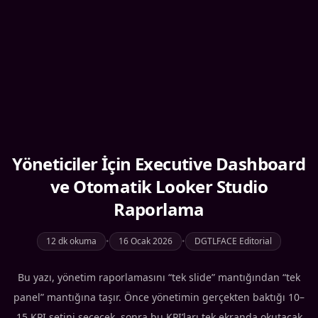
Yöneticiler İçin Executive Dashboard
ve Otomatik Looker Studio
Raporlama
12 dk okuma
•
16 Ocak 2026
•
DGTLFACE Editorial
Bu yazı, yönetim raporlamasını “tek slide” mantığından “tek
panel” mantığına taşır. Önce yönetimin gerçekten baktığı 10–
15 KPI setini seçecek, sonra bu KPI’ları tek ekranda okutacak