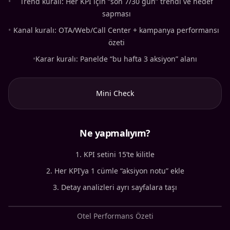
•
Trend kuralı: Her KPI için “son 7/30 gün” trendi ve hedef
sapması
•
Kanal kuralı: OTA/Web/Call Center + kampanya performansı
özeti
•
Karar kuralı: Panelde “bu hafta 3 aksiyon” alanı
Mini Check
Ne yapmalıyım?
KPI setini 15’te kilitle
Her KPI’ya 1 cümle “aksiyon notu” ekle
Detay analizleri ayrı sayfalara taşı
Otel Performans Özeti