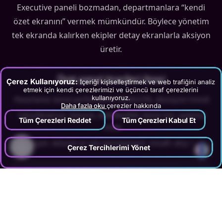
Executive paneli bozmadan, departmanlara “kendi
özet ekranını” vermek mümkündür. Böylece yönetim
tek ekranda kalırken ekipler detay ekranlarla aksiyon
üretir.
Özet panel önerileri (kısa)
Çerez Kullanıyoruz:
İçeriği kişiselleştirmek ve web trafiğini analiz
etmek için kendi çerezlerimizi ve üçüncü taraf çerezlerini
kullanıyoruz.
•
Pazarlama: kanal performansı, ROAS/CPA, dönüşüm trendi
Daha fazla oku
çerezler hakkında
•
Satış/Revenue: doluluk, ADR/RevPAR, kanal mix, iptal/no-
Tüm Çerezleri Reddet
Tüm Çerezleri Kabul Et
show
•
Operasyon: doluluk ve oda tipi/segment, misafir akışı (varsa)
?
Çerez Tercihlerimi Yönet
Mini Check
Ne yapmalıyım?