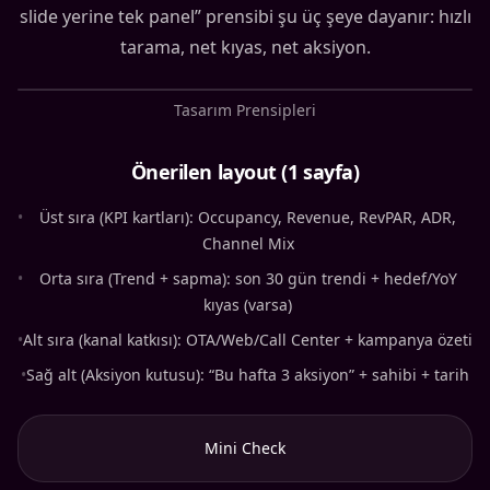
slide yerine tek panel” prensibi şu üç şeye dayanır: hızlı
tarama, net kıyas, net aksiyon.
Tasarım Prensipleri
Önerilen layout (1 sayfa)
•
Üst sıra (KPI kartları): Occupancy, Revenue, RevPAR, ADR,
Channel Mix
•
Orta sıra (Trend + sapma): son 30 gün trendi + hedef/YoY
kıyas (varsa)
•
Alt sıra (kanal katkısı): OTA/Web/Call Center + kampanya özeti
•
Sağ alt (Aksiyon kutusu): “Bu hafta 3 aksiyon” + sahibi + tarih
Mini Check