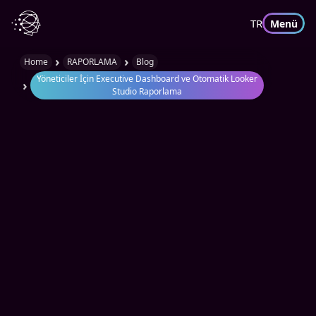
TR
Menü
›
›
Home
RAPORLAMA
Blog
Yöneticiler İçin Executive Dashboard ve Otomatik Looker
›
Studio Raporlama