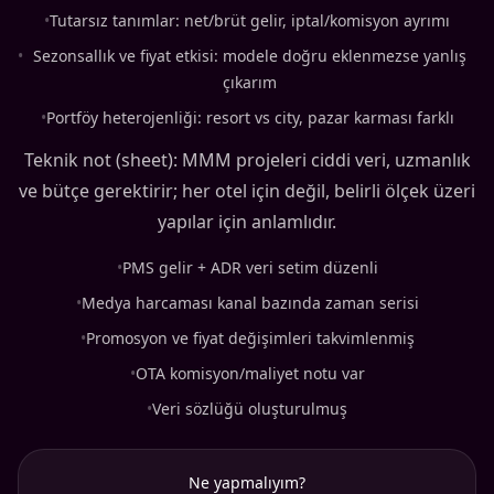
•
Tutarsız tanımlar: net/brüt gelir, iptal/komisyon ayrımı
•
Sezonsallık ve fiyat etkisi: modele doğru eklenmezse yanlış
çıkarım
•
Portföy heterojenliği: resort vs city, pazar karması farklı
Teknik not (sheet): MMM projeleri ciddi veri, uzmanlık
ve bütçe gerektirir; her otel için değil, belirli ölçek üzeri
yapılar için anlamlıdır.
•
PMS gelir + ADR veri setim düzenli
•
Medya harcaması kanal bazında zaman serisi
•
Promosyon ve fiyat değişimleri takvimlenmiş
•
OTA komisyon/maliyet notu var
•
Veri sözlüğü oluşturulmuş
Ne yapmalıyım?