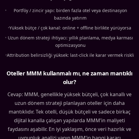
•
Portföy / zincir yapı: birden fazla otel veya destinasyon
bazında yatırım
•
Yüksek bütçe / çok kanal: online + offline birlikte yürüyorsa
•
Uzun dönem strateji ihtiyacı: yıllık planlama, medya karması
optimizasyonu
•
Attribution belirsizliği yüksek: last-click ile karar vermek riskli
Oteller MMM kullanmalı mı, ne zaman mantıklı
olur?
Cevap: MMM, genellikle yüksek bütçeli, çok kanallı ve
uzun dönem strateji planlayan oteller için daha
mantıklıdır. Tek otelli, düşük bütçeli ve sadece birkaç
dijital kanalla çalışan yapılarda MMM’in maliyeti
faydasını aşabilir. En iyi yaklaşım, önce veri hazırlık ve
uygunluk analizi yapıp MMM’in hangi kararı