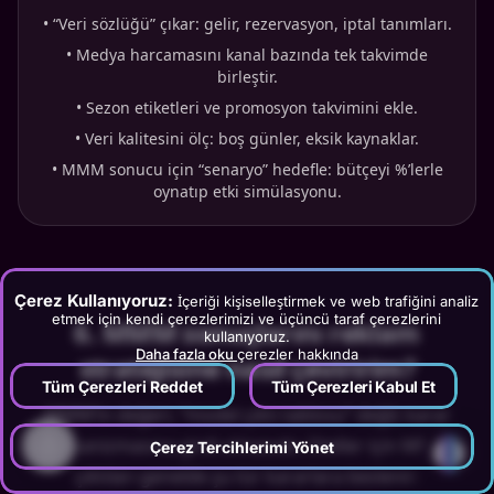
•
“Veri sözlüğü” çıkar: gelir, rezervasyon, iptal tanımları.
•
Medya harcamasını kanal bazında tek takvimde
birleştir.
•
Sezon etiketleri ve promosyon takvimini ekle.
•
Veri kalitesini ölç: boş günler, eksik kaynaklar.
•
MMM sonucu için “senaryo” hedefle: bütçeyi %’lerle
oynatıp etki simülasyonu.
Çerez Kullanıyoruz:
İçeriği kişiselleştirmek ve web trafiğini analiz
etmek için kendi çerezlerimizi ve üçüncü taraf çerezlerini
6
.
MMM sonuçlarını reklam
kullanıyoruz.
Daha fazla oku
çerezler hakkında
stratejisine nasıl çeviririm?
Tüm Çerezleri Reddet
Tüm Çerezleri Kabul Et
MMM’in değeri, “model çıktı tablosu” değil; karar
mekanizmasına girdi olmasıdır. Oteller için MMM
?
Çerez Tercihlerimi Yönet
çıktıları genelde şu tür kararlara beslenir: