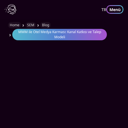
TR
Menü
›
›
Home
SEM
Blog
MMM ile Otel Medya Karması: Kanal Katkısı ve Talep
›
Modeli