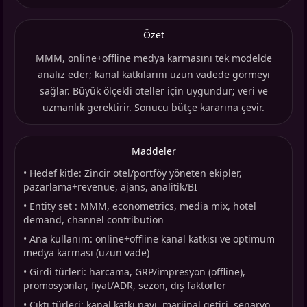
Özet
MMM, online+offline medya karmasını tek modelde
analiz eder; kanal katkılarını uzun vadede görmeyi
sağlar. Büyük ölçekli oteller için uygundur; veri ve
uzmanlık gerektirir. Sonucu bütçe kararına çevir.
Maddeler
•
Hedef kitle: Zincir otel/portföy yöneten ekipler,
pazarlama+revenue, ajans, analitik/BI
•
Entity set : MMM, econometrics, media mix, hotel
demand, channel contribution
•
Ana kullanım: online+offline kanal katkısı ve optimum
medya karması (uzun vade)
•
Girdi türleri: harcama, GRP/impresyon (offline),
promosyonlar, fiyat/ADR, sezon, dış faktörler
•
Çıktı türleri: kanal katkı payı, marjinal getiri, senaryo