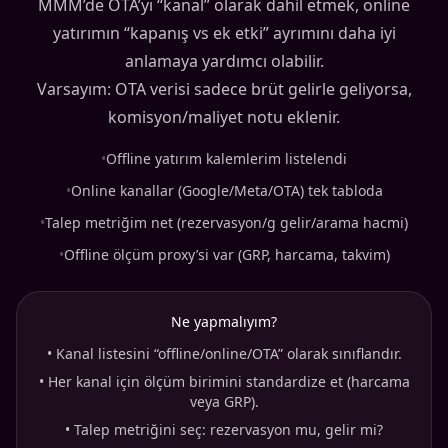
MMM’de OTA’yı “kanal” olarak dahil etmek, online
yatırımın “kapanış vs ek etki” ayrımını daha iyi
anlamaya yardımcı olabilir.
Varsayım: OTA verisi sadece brüt gelirle geliyorsa,
komisyon/maliyet notu eklenir.
•
Offline yatırım kalemlerim listelendi
•
Online kanallar (Google/Meta/OTA) tek tabloda
•
Talep metriğim net (rezervasyon/g gelir/arama hacmi)
•
Offline ölçüm proxy’si var (GRP, harcama, takvim)
Ne yapmalıyım?
•
Kanal listesini “offline/online/OTA” olarak sınıflandır.
•
Her kanal için ölçüm birimini standardize et (harcama
veya GRP).
•
Talep metriğini seç: rezervasyon mu, gelir mi?