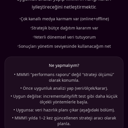
iyileştireceğini netleştirmektir.
•
Çok kanallı medya karmam var (online+offline)
•
Stratejik bütçe dağıtım kararım var
•
Yeterli dönemsel veri tutuyorum
•
Sonuçları yönetim seviyesinde kullanacağım net
Ne yapmalıyım?
•
MMM’i “performans raporu” değil “strateji ölçümü”
olarak konumla.
•
Önce uygunluk analizi yap (veri/ölçek/karar).
•
Uygun değilse: incrementality/lift test gibi daha küçük
ölçekli yöntemlerle başla.
•
Uygunsa: veri hazırlık planı çıkar (aşağıdaki bölüm).
•
MMM’i yılda 1–2 kez güncellenen strateji aracı olarak
planla.