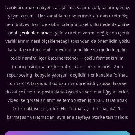
İçerik üretmek maliyetli: araştırma, yazım, edit, tasarım, onay,
yayın, ölçüm… Her kanalda her seferinde sıfırdan üretmek;
hem bütçeyi hem de ekibin odağını tüketir. Bu nedenle
omni-
kanal içerik planlaması
, yalnız üretim verimi değil; ana içerik
varlıklarının nasıl ölçekleneceği açısından da önemlidir. Çoklu
kanalda sürdürülebilir büyüme genellikle şu modelle gelir:
tek bir amiral içerik (cornerstone) → çoklu format kırılımı
(repurposing) → tek bir hub/cluster link mimarisi. Ama
repurposing “kopyala-yapıştır” değildir. Her kanalda format,
ton ve CTA farklıdır. Blog uzun ve öğreticidir; sosyal kısa ve
dikkat çekicidir; e-posta daha kişisel ve seri mantığıyla ilerler;
video ise görsel anlatım ve tempo ister. İşin SEO tarafındaki
kritik noktası ise şudur: Her format ayrı bir “başlık/URL
karmaşası” yaratmadan, aynı ana sayfaya otorite taşımalıdır.