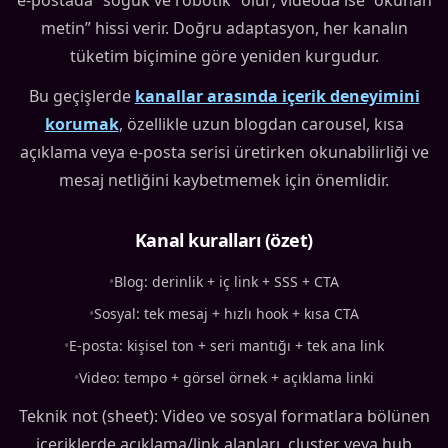
e-postada “soğuk ve robotik” olur; videoda ise “okunan
metin” hissi verir. Doğru adaptasyon, her kanalın
tüketim biçimine göre yeniden kurgudur.
Bu geçişlerde
kanallar arasında içerik deneyimini
korumak
, özellikle uzun blogdan carousel, kısa
açıklama veya e-posta serisi üretirken okunabilirliği ve
mesaj netliğini kaybetmemek için önemlidir.
Kanal kuralları (özet)
•
Blog: derinlik + iç link + SSS + CTA
•
Sosyal: tek mesaj + hızlı hook + kısa CTA
•
E-posta: kişisel ton + seri mantığı + tek ana link
•
Video: tempo + görsel örnek + açıklama linki
Teknik not (sheet): Video ve sosyal formatlara bölünen
içeriklerde açıklama/link alanları, cluster veya hub