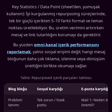
Key Statistics / Data Point (sheet’den, yumuşak
kullanım): İyi kurgulanmış repurposing süreçlerinde,
tek bir güçlü içerikten 5–10 farklı format ve temas
noktası üretilebiliyor. Bu, üretim verimini artırırken
mesaj ve link tutarlılığını korumayı da gerektirir.
Bu yüzden
omni-kanal içerik performansını
raporlamak
, yalnız sosyal erişimi değil; hangi mesaj
bloğunun daha çok tıklama, izlenme veya dönüşüm
ürettiğini birlikte okumayı sağlar.
Tablo: Repurposed içerik parçaları tablosu
Blog bloğu
Sosyal karşılığı
E-posta karşılığı
Problem
Tek sorun / hook
Mail 1: Neden bu
tanımı
postu
önemli?