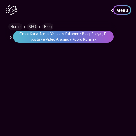
TR
Menü
›
›
Home
SEO
Blog
Omni-Kanal İçerik Yeniden Kullanımı: Blog, Sosyal, E-
›
posta ve Video Arasında Köprü Kurmak