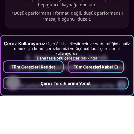
hep güncel kaynağa dönsün.
•
Düşük performanslı formatı değil, düşük performanslı
“mesaj bloğunu” düzelt.
Çerez Kullanıyoruz:
İçeriği kişiselleştirmek ve web trafiğini analiz
etmek için kendi çerezlerimizi ve üçüncü taraf çerezlerini
kullanıyoruz.
6
.
Otel ve B2B için örnek
Daha fazla oku
çerezler hakkında
repurposing paketleri (uygulama)
Tüm Çerezleri Reddet
Tüm Çerezleri Kabul Et
?
Çerez Tercihlerimi Yönet
Otel paketi (destinasyon/konsept rehberi)
Bu paketler video ayağına taşınırken
video
prodüksiyon ile içerik yeniden kullanımı
yaklaşımı
devreye girer; blogdan doğrudan metin okumak
yerine, mesaj bloklarını senaryo, çekim akışı ve kısa
video formatına çevirmek gerekir.