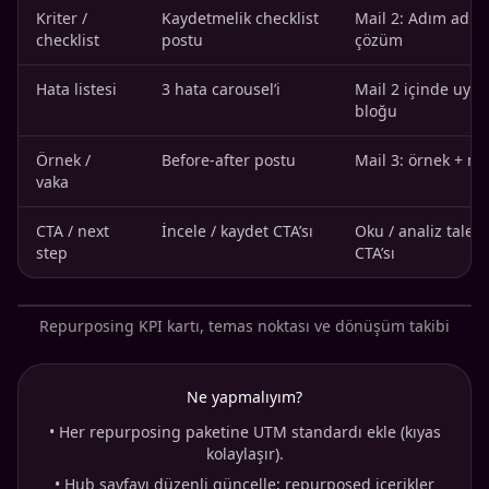
Kriter /
Kaydetmelik checklist
Mail 2: Adım adım
checklist
postu
çözüm
Hata listesi
3 hata carousel’i
Mail 2 içinde uyar
bloğu
Örnek /
Before-after postu
Mail 3: örnek + ne
vaka
CTA / next
İncele / kaydet CTA’sı
Oku / analiz talep 
step
CTA’sı
Repurposing KPI kartı, temas noktası ve dönüşüm takibi
Ne yapmalıyım?
•
Her repurposing paketine UTM standardı ekle (kıyas
kolaylaşır).
•
Hub sayfayı düzenli güncelle; repurposed içerikler