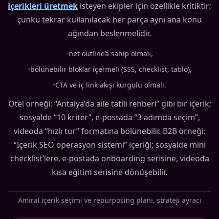
içerikleri üretmek
isteyen ekipler için özellikle kritiktir;
çünkü tekrar kullanılacak her parça aynı ana konu
ağından beslenmelidir.
•
net outline’a sahip olmalı,
•
bölünebilir bloklar içermeli (SSS, checklist, tablo),
•
CTA ve iç link akışı kurgulu olmalı.
Otel örneği: “Antalya’da aile tatili rehberi” gibi bir içerik;
sosyalde “10 kriter”, e-postada “3 adımda seçim”,
videoda “hızlı tur” formatına bölünebilir. B2B örneği:
“İçerik SEO operasyon sistemi” içeriği; sosyalde mini
checklist’lere, e-postada onboarding serisine, videoda
kısa eğitim serisine dönüşebilir.
Amiral içerik seçimi ve repurposing planı, strateji ayracı