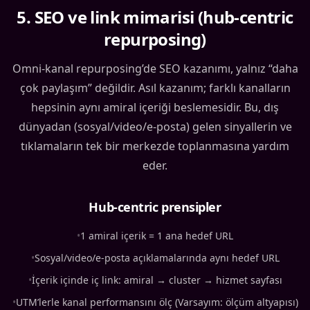
5
.
SEO ve link mimarisi (hub-centric
repurposing)
Omni-kanal repurposing’de SEO kazanımı, yalnız “daha
çok paylaşım” değildir. Asıl kazanım; farklı kanalların
hepsinin aynı amiral içeriği beslemesidir. Bu, dış
dünyadan (sosyal/video/e-posta) gelen sinyallerin ve
tıklamaların tek bir merkezde toplanmasına yardım
eder.
Hub-centric prensipler
•
1 amiral içerik = 1 ana hedef URL
•
Sosyal/video/e-posta açıklamalarında aynı hedef URL
•
İçerik içinde iç link: amiral → cluster → hizmet sayfası
•
UTM’lerle kanal performansını ölç (Varsayım: ölçüm altyapısı)