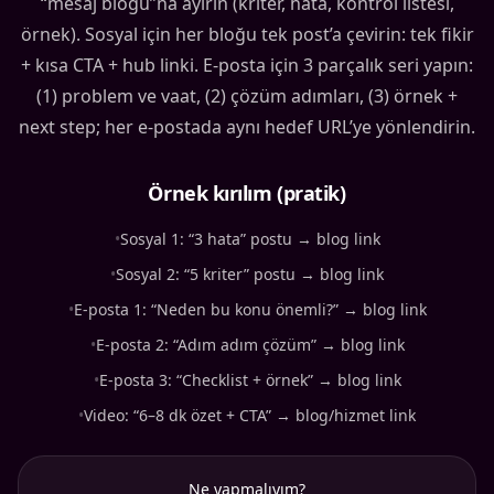
“mesaj bloğu”na ayırın (kriter, hata, kontrol listesi,
örnek). Sosyal için her bloğu tek post’a çevirin: tek fikir
+ kısa CTA + hub linki. E-posta için 3 parçalık seri yapın:
(1) problem ve vaat, (2) çözüm adımları, (3) örnek +
next step; her e-postada aynı hedef URL’ye yönlendirin.
Örnek kırılım (pratik)
•
Sosyal 1: “3 hata” postu → blog link
•
Sosyal 2: “5 kriter” postu → blog link
•
E-posta 1: “Neden bu konu önemli?” → blog link
•
E-posta 2: “Adım adım çözüm” → blog link
•
E-posta 3: “Checklist + örnek” → blog link
•
Video: “6–8 dk özet + CTA” → blog/hizmet link
Ne yapmalıyım?