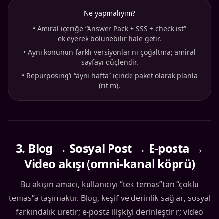
Ne yapmalıyım?
•
Amiral içeriğe “Answer Pack + SSS + checklist”
ekleyerek bölünebilir hale getir.
•
Aynı konunun farklı versiyonlarını çoğaltma; amiral
sayfayı güçlendir.
•
Repurposing’i “aynı hafta” içinde paket olarak planla
(ritim).
3
.
Blog → Sosyal Post → E-posta →
Video akışı (omni-kanal köprü)
Bu akışın amacı, kullanıcıyı “tek temas”tan “çoklu
temas”a taşımaktır. Blog, keşif ve derinlik sağlar; sosyal
farkındalık üretir; e-posta ilişkiyi derinleştirir; video