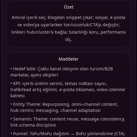
Özet
Amiral içerik seç; blogdan snippet çıkar; sosyal, e-posta
ve video’ya uyarlarken ton/uzunluk/CTA’yı değiştir;
linkleri hub/cluster’a bağla; tutarlılığı koru, performansı
ölç.
Maddeler
•
Hedef kitle: Çoklu kanal iletişimi olan turizm/B2B
markalar, ajans ekipleri
•
KPI: içerik üretim verimi, temas noktası sayısı,
trafik/lead artış eğilimi, e-posta tıklaması, video izlenme
kalitesi
•
Entity Theme: Repurposing, omni-channel content,
hub-centric messaging, channel adaptation
•
Semantic Theme: content reuse, message consistency,
link schema discipline
•
Funnel: ToFu/MoFu dağıtım → BoFu yönlendirme (CTA)