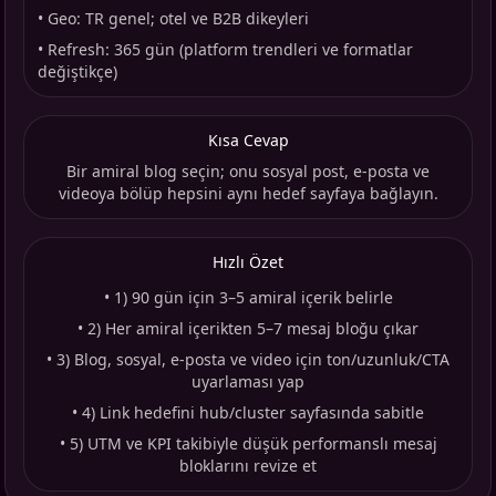
•
Geo: TR genel; otel ve B2B dikeyleri
•
Refresh: 365 gün (platform trendleri ve formatlar
değiştikçe)
Kısa Cevap
Bir amiral blog seçin; onu sosyal post, e-posta ve
videoya bölüp hepsini aynı hedef sayfaya bağlayın.
Hızlı Özet
•
1) 90 gün için 3–5 amiral içerik belirle
•
2) Her amiral içerikten 5–7 mesaj bloğu çıkar
•
3) Blog, sosyal, e-posta ve video için ton/uzunluk/CTA
uyarlaması yap
•
4) Link hedefini hub/cluster sayfasında sabitle
•
5) UTM ve KPI takibiyle düşük performanslı mesaj
bloklarını revize et