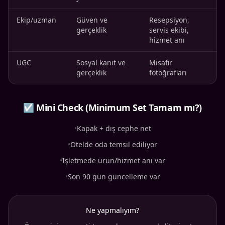
Ekip/uzman
Güven ve
Resepsiyon,
gerçeklik
servis ekibi,
hizmet anı
UGC
Sosyal kanıt ve
Misafir
gerçeklik
fotoğrafları
☑ Mini Check (Minimum Set Tamam mı?)
•
Kapak + dış cephe net
•
Otelde oda temsil ediliyor
•
İşletmede ürün/hizmet anı var
•
Son 90 gün güncelleme var
Ne yapmalıyım?