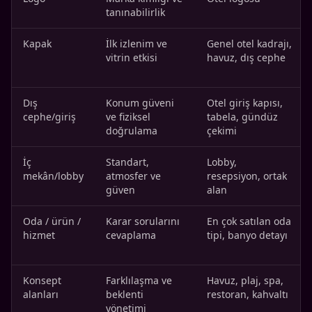
tanınabilirlik
Kapak
İlk izlenim ve
Genel otel kadrajı,
vitrin etkisi
havuz, dış cephe
Dış
Konum güveni
Otel giriş kapısı,
cephe/giriş
ve fiziksel
tabela, gündüz
doğrulama
çekimi
İç
Standart,
Lobby,
mekân/lobby
atmosfer ve
resepsiyon, ortak
güven
alan
Oda / ürün /
Karar sorularını
En çok satılan oda
hizmet
cevaplama
tipi, banyo detayı
Konsept
Farklılaşma ve
Havuz, plaj, spa,
alanları
beklenti
restoran, kahvaltı
yönetimi