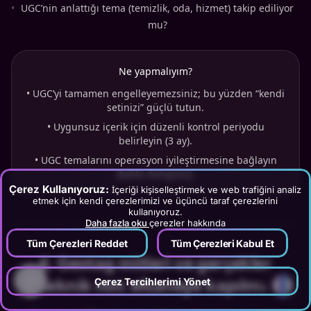
•
UGC’nin anlattığı tema (temizlik, oda, hizmet) takip ediliyor
mu?
Ne yapmalıyım?
•
UGC’yi tamamen engelleyemezsiniz; bu yüzden “kendi
setinizi” güçlü tutun.
•
Uygunsuz içerik için düzenli kontrol periyodu
belirleyin (3 ay).
•
UGC temalarını operasyon iyileştirmesine bağlayın
(kalite döngüsü).
Çerez Kullanıyoruz:
İçeriği kişiselleştirmek ve web trafiğini analiz
etmek için kendi çerezlerimizi ve üçüncü taraf çerezlerini
kullanıyoruz.
Daha fazla oku
çerezler hakkında
Tüm Çerezleri Reddet
Tüm Çerezleri Kabul Et
6
.
Geotag mitleri ve gerçekler
(teknik not: efsaneye kapılma)
?
Çerez Tercihlerimi Yönet