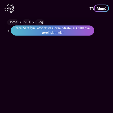
TR
Menü
›
›
Home
SEO
Blog
Yerel SEO İçin Fotoğraf ve Görsel Stratejisi: Oteller ve
›
Yerel İşletmeler