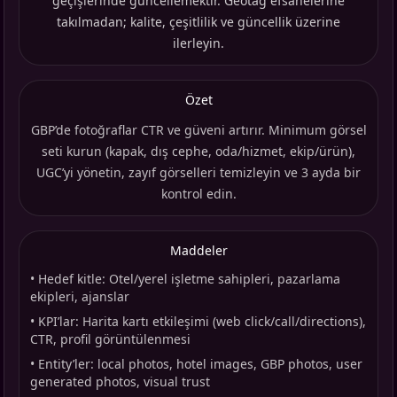
geçişlerinde güncellemektir. Geotag efsanelerine
takılmadan; kalite, çeşitlilik ve güncellik üzerine
ilerleyin.
Özet
GBP’de fotoğraflar CTR ve güveni artırır. Minimum görsel
seti kurun (kapak, dış cephe, oda/hizmet, ekip/ürün),
UGC’yi yönetin, zayıf görselleri temizleyin ve 3 ayda bir
kontrol edin.
Maddeler
•
Hedef kitle: Otel/yerel işletme sahipleri, pazarlama
ekipleri, ajanslar
•
KPI’lar: Harita kartı etkileşimi (web click/call/directions),
CTR, profil görüntülenmesi
•
Entity’ler: local photos, hotel images, GBP photos, user
generated photos, visual trust