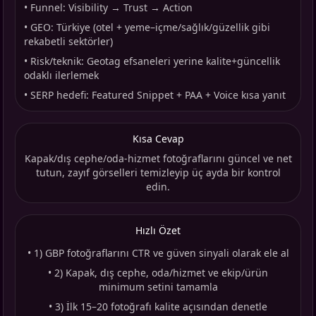
•
Funnel: Visibility → Trust → Action
•
GEO: Türkiye (otel + yeme–içme/sağlık/güzellik gibi
rekabetli sektörler)
•
Risk/teknik: Geotag efsaneleri yerine kalite+güncellik
odaklı ilerlemek
•
SERP hedefi: Featured Snippet + PAA + Voice kısa yanıt
Kısa Cevap
Kapak/dış cephe/oda-hizmet fotoğraflarını güncel ve net
tutun, zayıf görselleri temizleyip üç ayda bir kontrol
edin.
Hızlı Özet
•
1) GBP fotoğraflarını CTR ve güven sinyali olarak ele al
•
2) Kapak, dış cephe, oda/hizmet ve ekip/ürün
minimum setini tamamla
•
3) İlk 15–20 fotoğrafı kalite açısından denetle