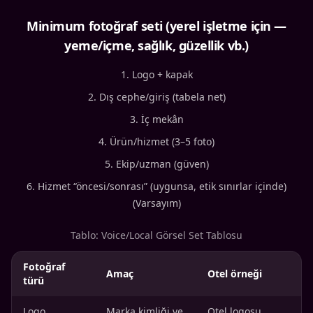
Minimum fotoğraf seti (yerel işletme için —
yeme/içme, sağlık, güzellik vb.)
Logo + kapak
Dış cephe/giriş (tabela net)
İç mekân
Ürün/hizmet (3–5 foto)
Ekip/uzman (güven)
Hizmet “öncesi/sonrası” (uygunsa, etik sınırlar içinde)
(Varsayım)
Tablo: Voice/Local Görsel Set Tablosu
Fotoğraf
Amaç
Otel örneği
türü
Logo
Marka kimliği ve
Otel logosu