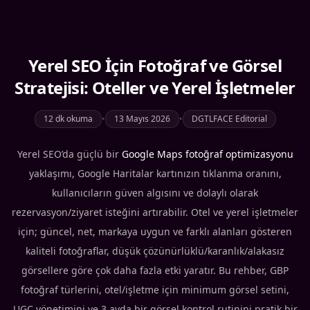
Yerel SEO İçin Fotoğraf ve Görsel
Stratejisi: Oteller ve Yerel İşletmeler
12 dk okuma
•
13 Mayıs 2026
•
DGTLFACE Editorial
Yerel SEO’da güçlü bir
Google Maps fotoğraf optimizasyonu
yaklaşımı, Google Haritalar kartınızın tıklanma oranını,
kullanıcıların güven algısını ve dolaylı olarak
rezervasyon/ziyaret isteğini artırabilir. Otel ve yerel işletmeler
için; güncel, net, markaya uygun ve farklı alanları gösteren
kaliteli fotoğraflar, düşük çözünürlüklü/karanlık/alakasız
görsellere göre çok daha fazla etki yaratır. Bu rehber, GBP
fotoğraf türlerini, otel/işletme için minimum görsel setini,
UGC yönetimini ve 3 ayda bir görsel kontrol rutinini pratik bir