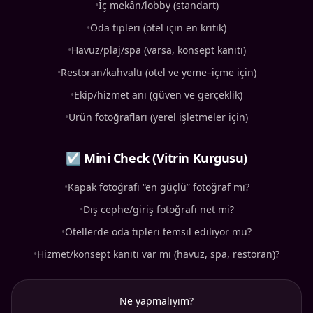
•
İç mekân/lobby (standart)
•
Oda tipleri (otel için en kritik)
•
Havuz/plaj/spa (varsa, konsept kanıtı)
•
Restoran/kahvaltı (otel ve yeme–içme için)
•
Ekip/hizmet anı (güven ve gerçeklik)
•
Ürün fotoğrafları (yerel işletmeler için)
☑ Mini Check (Vitrin Kurgusu)
•
Kapak fotoğrafı “en güçlü” fotoğraf mı?
•
Dış cephe/giriş fotoğrafı net mi?
•
Otellerde oda tipleri temsil ediliyor mu?
•
Hizmet/konsept kanıtı var mı (havuz, spa, restoran)?
Ne yapmalıyım?