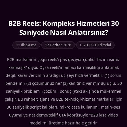
B2B Reels: Kompleks Hizmetleri 30
Saniyede Nasıl Anlatırsınız?
11 dk okuma
•
12 Haziran 2026
•
DGTLFACE Editorial
B2B markaların çoğu reels’i pas geçiyor çünkü “bizim işimiz
karmaşık” diyor. Oysa reels’in amacı karmaşıklığı anlatmak
değil; karar vericinin aradığı üç şeyi hızlı vermektir: (1) sorun
bende mi? (2) çözümünüz ne? (3) kanıtınız var mı? Bu üçlü, 30
saniyelik problem→çözüm→sonuç (PSR) akışında mükemmel
çalışır. Bu rehber; ajans ve B2B teknoloji/hizmet markaları için
30 saniyelik script kalıpları, mikro case kullanımı, metin–ses
uyumu ve net demo/teklif CTA köprüsüyle “B2B kısa video
modeli”ni üretime hazır hale getirir.