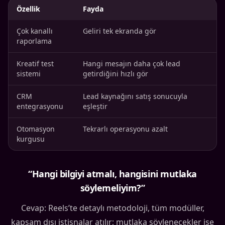
Özellik
Fayda
Pr
Çok kanallı
Geliri tek ekranda gör
X 
raporlama
Kreatif test
Hangi mesajın daha çok lead
Te
sistemi
getirdiğini hızlı gör
eğ
CRM
Lead kaynağını satış sonucuyla
Ra
entegrasyonu
eşleştir
az
Otomasyon
Tekrarlı operasyonu azalt
Ek
kurgusu
ku
“Hangi bilgiyi atmalı, hangisini mutlaka
söylemeliyim?”
Cevap: Reels’te detaylı metodoloji, tüm modüller,
kapsam dışı istisnalar atılır; mutlaka söylenecekler ise