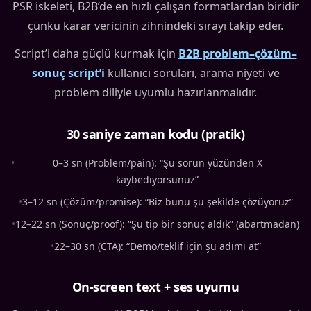
PSR iskeleti, B2B’de en hızlı çalışan formatlardan biridir
çünkü karar vericinin zihnindeki sırayı takip eder.
Script’i daha güçlü kurmak için
B2B problem–çözüm–
sonuç script’i
kullanıcı soruları, arama niyeti ve
problem diliyle uyumlu hazırlanmalıdır.
30 saniye zaman kodu (pratik)
•
0–3 sn (Problem/pain): “Şu sorun yüzünden X
kaybediyorsunuz”
•
3–12 sn (Çözüm/promise): “Biz bunu şu şekilde çözüyoruz”
•
12–22 sn (Sonuç/proof): “Şu tip bir sonuç aldık” (abartmadan)
•
22–30 sn (CTA): “Demo/teklif için şu adımı at”
On-screen text + ses uyumu