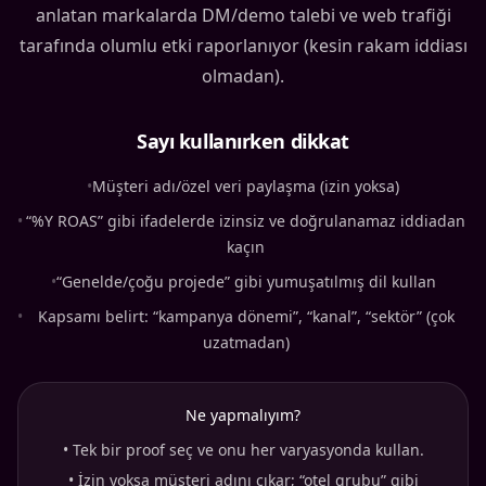
anlatan markalarda DM/demo talebi ve web trafiği
tarafında olumlu etki raporlanıyor (kesin rakam iddiası
olmadan).
Sayı kullanırken dikkat
•
Müşteri adı/özel veri paylaşma (izin yoksa)
•
“%Y ROAS” gibi ifadelerde izinsiz ve doğrulanamaz iddiadan
kaçın
•
“Genelde/çoğu projede” gibi yumuşatılmış dil kullan
•
Kapsamı belirt: “kampanya dönemi”, “kanal”, “sektör” (çok
uzatmadan)
Ne yapmalıyım?
•
Tek bir proof seç ve onu her varyasyonda kullan.
•
İzin yoksa müşteri adını çıkar; “otel grubu” gibi