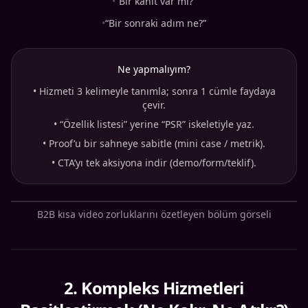
•
“Bir kanıt var mı?”
•
“Bir sonraki adım ne?”
Ne yapmalıyım?
•
Hizmeti 3 kelimeyle tanımla; sonra 1 cümle faydaya
çevir.
•
“Özellik listesi” yerine “PSR” iskeletiyle yaz.
•
Proof’u bir sahneye sabitle (mini case / metrik).
•
CTA’yı tek aksiyona indir (demo/form/teklif).
B2B kısa video zorluklarını özetleyen bölüm görseli
2
.
Kompleks Hizmetleri