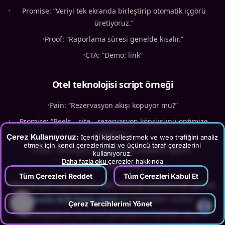
•
Promise: “Veriyi tek ekranda birleştirip otomatik içgörü
üretiyoruz.”
•
Proof: “Raporlama süresi genelde kısalır.”
•
CTA: “Demo: link”
Otel teknolojisi script örneği
•
Pain: “Rezervasyon akışı kopuyor mu?”
•
Promise: “Reels→site→rezervasyon köprüsünü optimize
ediyoruz.”
Çerez Kullanıyoruz:
İçeriği kişiselleştirmek ve web trafiğini analiz
etmek için kendi çerezlerimizi ve üçüncü taraf çerezlerini
•
Proof: “Dönüşüm sinyallerinde iyileşme eğilimi.”
kullanıyoruz.
Daha fazla oku
çerezler hakkında
•
CTA: “Teklif: link”
Tüm Çerezleri Reddet
Tüm Çerezleri Kabul Et
Hizmet çok katmanlıysa tek videoya yüklenmek yerine
episodik B2B Reels serisi
ile modülleri, kullanım
?
Çerez Tercihlerimi Yönet
senaryolarını ve proof parçalarını haftalık akışa