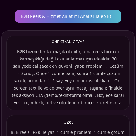
B2B Reels & Hizmet Anlatımı Analizi Talep Et
→
ÖNE ÇIKAN CEVAP
B2B hizmetler karmaşık olabilir; ama reels formatı
karmaşıklığı değil özü anlatmak için idealdir. 30
saniyede çalışacak en güvenli yapı: Problem → Çözüm
→ Sonuç. Önce 1 cümle pain, sonra 1 cümle çözüm
vaadi, ardından 1–2 sayı veya mini case ile kanıt. On-
screen text ile voice-over aynı mesajı taşımalı; finalde
tek aksiyon CTA (demo/teklif/form) olmalı. Böylece karar
verici için hızlı, net ve ölçülebilir bir içerik üretirsiniz.
Özet
B2B reels’i PSR ile yaz: 1 cümle problem, 1 cümle çözüm,