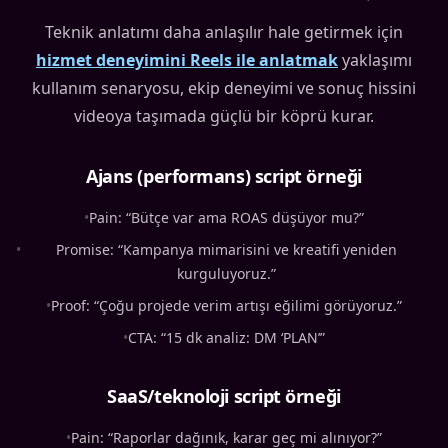
Teknik anlatımı daha anlaşılır hale getirmek için
hizmet deneyimini Reels ile anlatmak
yaklaşımı
kullanım senaryosu, ekip deneyimi ve sonuç hissini
videoya taşımada güçlü bir köprü kurar.
Ajans (performans) script örneği
•
Pain: “Bütçe var ama ROAS düşüyor mu?”
•
Promise: “Kampanya mimarisini ve kreatifi yeniden
kurguluyoruz.”
•
Proof: “Çoğu projede verim artışı eğilimi görüyoruz.”
•
CTA: “15 dk analiz: DM ‘PLAN’”
SaaS/teknoloji script örneği
•
Pain: “Raporlar dağınık, karar geç mi alınıyor?”