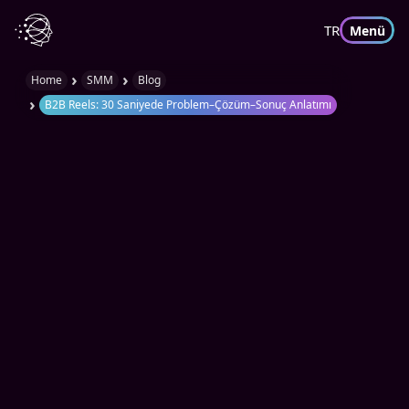
TR
Menü
›
›
Home
SMM
Blog
›
B2B Reels: 30 Saniyede Problem–Çözüm–Sonuç Anlatımı