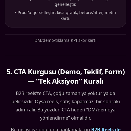
genelleştir.
•
Proof’u görselleştir: kısa grafik, before/after, metin
kartı.
DM/demo/tıklama KPI skor kartı
5
.
CTA Kurgusu (Demo, Teklif, Form)
— “Tek Aksiyon” Kuralı
B2B reels’te CTA, çoğu zaman ya yoktur ya da
belirsizdir. Oysa reels, satış kapatmaz; bir sonraki
adımı alır. Bu yüzden CTA hedefi “DM/demoya
yönlendirme” olmalıdır.
Bu geçişi iş sonucuna bağlamak için
B2B Reels ile