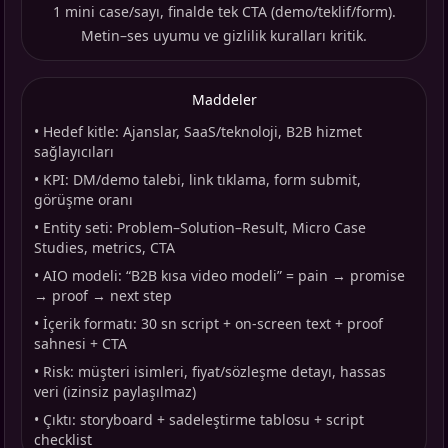
1 mini case/sayı, finalde tek CTA (demo/teklif/form).
Metin–ses uyumu ve gizlilik kuralları kritik.
Maddeler
•
Hedef kitle: Ajanslar, SaaS/teknoloji, B2B hizmet
sağlayıcıları
•
KPI: DM/demo talebi, link tıklama, form submit,
görüşme oranı
•
Entity seti: Problem–Solution–Result, Micro Case
Studies, metrics, CTA
•
AIO modeli: “B2B kısa video modeli” = pain → promise
→ proof → next step
•
İçerik formatı: 30 sn script + on-screen text + proof
sahnesi + CTA
•
Risk: müşteri isimleri, fiyat/sözleşme detayı, hassas
veri (izinsiz paylaşılmaz)
•
Çıktı: storyboard + sadeleştirme tablosu + script
checklist