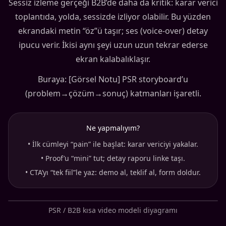
Sessiz izleme gerçeği B2B’de daha da kritik: karar verici
toplantıda, yolda, sessizde izliyor olabilir. Bu yüzden
ekrandaki metin “öz”ü taşır; ses (voice-over) detay
ipucu verir. İkisi aynı şeyi uzun uzun tekrar ederse
ekran kalabalıklaşır.
Buraya: [Görsel Notu] PSR storyboard’u
(problem→çözüm→sonuç) katmanları işaretli.
Ne yapmalıyım?
•
İlk cümleyi “pain” ile başlat: karar vericiyi yakalar.
•
Proof’u “mini” tut; detay raporu linke taşı.
•
CTA’yı “tek fiil”le yaz: demo al, teklif al, form doldur.
PSR / B2B kısa video modeli diyagramı