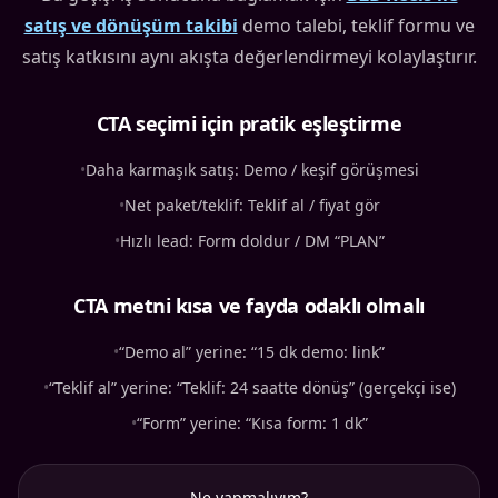
satış ve dönüşüm takibi
demo talebi, teklif formu ve
satış katkısını aynı akışta değerlendirmeyi kolaylaştırır.
CTA seçimi için pratik eşleştirme
•
Daha karmaşık satış: Demo / keşif görüşmesi
•
Net paket/teklif: Teklif al / fiyat gör
•
Hızlı lead: Form doldur / DM “PLAN”
CTA metni kısa ve fayda odaklı olmalı
•
“Demo al” yerine: “15 dk demo: link”
•
“Teklif al” yerine: “Teklif: 24 saatte dönüş” (gerçekçi ise)
•
“Form” yerine: “Kısa form: 1 dk”
Ne yapmalıyım?