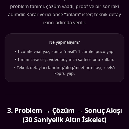
problem tanımı, çözüm vaadi, proof ve bir sonraki
adımdır. Karar verici önce “anlam” ister; teknik detay
ikinci adımda verilir.
Ne yapmalıyım?
•
1 cümle vaat yaz; sonra “nasıl”ı 1 cümle ipucu yap.
•
1 mini case seç; video boyunca sadece onu kullan.
•
Teknik detayları landing/blog/meeting’e taşı; reels’i
köprü yap.
3
.
Problem → Çözüm → Sonuç Akışı
(30 Saniyelik Altın İskelet)