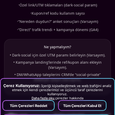
•
Özel link/UTM tıklamaları (dark-social param)
•
Kupon/ref kodu kullanım sayısı
•
“Nereden duydun?” anket sonuçları (Varsayım)
•
“Direct” trafik trendi + kampanya dönemi (GA4)
Ne yapmalıyım?
•
Dark-social için özel UTM paramı belirleyin (Varsayım).
•
Kampanya landing’lerinde ref/kupon alanı ekleyin
(Varsayım).
•
DM/WhatsApp taleplerini CRM’de “social-private”
etiketiyle işleyin (Varsayım).
Çerez Kullanıyoruz:
İçeriği kişiselleştirmek ve web trafiğini analiz
•
180 günde bir proxy KPI setini güncelleyin.
etmek için kendi çerezlerimizi ve üçüncü taraf çerezlerini
kullanıyoruz.
Daha fazla oku
çerezler hakkında
Tablo: Dark Social Uyumlu İçerik Türleri ve Proxy KPI’lar
Tüm Çerezleri Reddet
Tüm Çerezleri Kabul Et