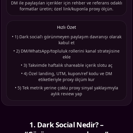
DM ile paylaşılan içerikler için rehber ve referans odaklı
formatlar üretin; özel link/kuponla proxy ölçün.
Hızlı Özet
•
1) Dark social’ı görünmeyen paylaşım davranışı olarak
kabul et
•
2) DM/WhatsApp/topluluk rollerini kanal stratejisine
ekle
•
3) Takvimde haftalık shareable içerik slotu aç
•
4) Özel landing, UTM, kupon/ref kodu ve DM
etiketleriyle proxy ölçüm kur
•
5) Tek metrik yerine çoklu proxy sinyal yaklaşımıyla
aylık review yap
1
.
Dark Social Nedir? –