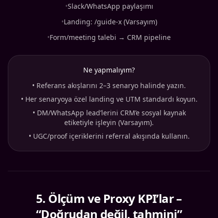
•
Slack/WhatsApp paylaşımı
•
Landing: /guide-x (Varsayım)
•
Form/meeting talebi → CRM pipeline
Ne yapmalıyım?
•
Referans akışlarını 2–3 senaryo halinde yazın.
•
Her senaryoya özel landing ve UTM standardı koyun.
•
DM/WhatsApp lead’lerini CRM’e sosyal kaynak
etiketiyle işleyin (Varsayım).
•
UGC/proof içeriklerini referral akışında kullanın.
5
.
Ölçüm ve Proxy KPI’lar –
“Doğrudan değil, tahmini”