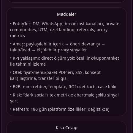
Maddeler
•
Entity’ler: DM, WhatsApp, broadcast kanalları, private
communities, UTM, özel landing, referrals, proxy
metrics
•
Amaç: paylaşılabilir içerik → öneri davranışı →
talep/lead → ölçülebilir proxy sinyaller
•
KPI yaklaşımı: direct ölçüm yok; özel link/kupon/anket
ile tahmini izleme
•
Otel: fiyat/menü/paket PDF’leri, SSS, konsept
karşılaştırma, transfer bilgisi
•
B2B: mini rehber, template, ROI özet kartı, case linki
•
Risk: “dark social”ı tek metrikle abartmak; çoklu sinyal
şart
•
Refresh: 180 gün (platform özellikleri değiştikçe)
Kısa Cevap