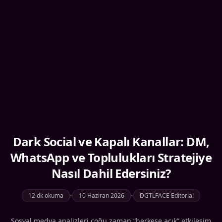
Dark Social ve Kapalı Kanallar: DM,
WhatsApp ve Toplulukları Stratejiye
Nasıl Dahil Edersiniz?
12 dk okuma
•
10 Haziran 2026
•
DGTLFACE Editorial
Sosyal medya analizleri çoğu zaman “herkese açık” etkileşim