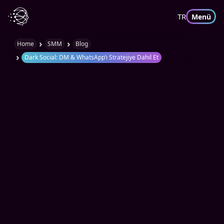
TR
Menü
›
›
Home
SMM
Blog
›
Dark Social: DM & WhatsApp’ı Stratejiye Dahil Et