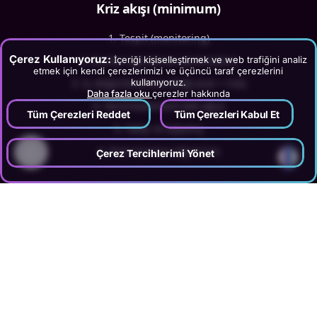
Kriz akışı (minimum)
Tespit (monitoring)
Çerez Kullanıyoruz:
İçeriği kişiselleştirmek ve web trafiğini analiz
Durdur (gerekirse içerik kaldır)
etmek için kendi çerezlerimizi ve üçüncü taraf çerezlerini
kullanıyoruz.
İç değerlendirme (doğruluk + risk)
Daha fazla oku
çerezler hakkında
Yanıt/statement (tek ağız)
Tüm Çerezleri Reddet
Tüm Çerezleri Kabul Et
Takip ve kapanış
Post-mortem (öğrenim)
?
Çerez Tercihlerimi Yönet
On-call yaklaşımı (Varsayım)
•
Kampanya günlerinde bir “kriz sorumlusu”
•
Hafta sonu kritik slotlarda erişilebilir kişi
Key Statistics / Data Point (yumuşatılmış): Sosyal
medya kaynaklı krizlerin önemli bir kısmında, içerikten
önce governance ve onay süreci eksikliğinin temel