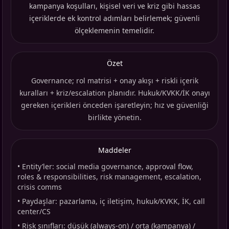
kampanya koşulları, kişisel veri ve kriz gibi hassas
içeriklerde ek kontrol adımları belirlemek; güvenli
ölçeklemenin temelidir.
Özet
Governance; rol matrisi + onay akışı + riskli içerik
kuralları + kriz/escalation planıdır. Hukuk/KVKK/İK onayı
gereken içerikleri önceden işaretleyin; hız ve güvenliği
birlikte yönetin.
Maddeler
•
Entity’ler: social media governance, approval flow,
roles & responsibilities, risk management, escalation,
crisis comms
•
Paydaşlar: pazarlama, iç iletişim, hukuk/KVKK, İK, call
center/CS
•
Risk sınıfları: düşük (always-on) / orta (kampanya) /