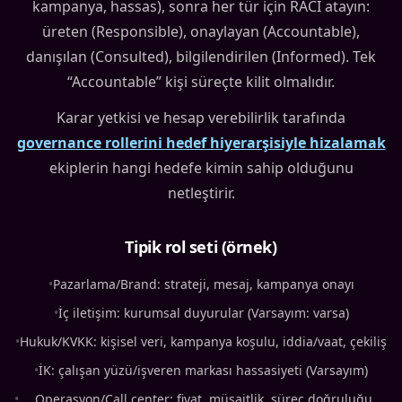
kampanya, hassas), sonra her tür için RACI atayın:
üreten (Responsible), onaylayan (Accountable),
danışılan (Consulted), bilgilendirilen (Informed). Tek
“Accountable” kişi süreçte kilit olmalıdır.
Karar yetkisi ve hesap verebilirlik tarafında
governance rollerini hedef hiyerarşisiyle hizalamak
ekiplerin hangi hedefe kimin sahip olduğunu
netleştirir.
Tipik rol seti (örnek)
•
Pazarlama/Brand: strateji, mesaj, kampanya onayı
•
İç iletişim: kurumsal duyurular (Varsayım: varsa)
•
Hukuk/KVKK: kişisel veri, kampanya koşulu, iddia/vaat, çekiliş
•
İK: çalışan yüzü/işveren markası hassasiyeti (Varsayım)
•
Operasyon/Call center: fiyat, müsaitlik, süreç doğruluğu