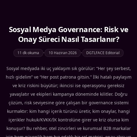
Sosyal Medya Governance: Risk ve
Onay Süreci Nasıl Tasarlanır?
11 dk okuma
•
10 Haziran 2026
•
DGTLFACE Editorial
Sosyal medyada iki uç yaklaşım sık görülür: “Her şey serbest,
hızlı gidelim” ve “Her post patrona gitsin.” İlki hatalı paylaşım
ve kriz riskini büyütür; ikincisi ise operasyonu gereksiz
yavaşlatır ve ekipleri kampanya döneminde kilitler. Doğru
çözüm, risk seviyesine göre çalışan bir governance sistemi
kurmaktır: kim hangi içerik türünü üretir, kim onaylar, hangi
içerikler hukuk/KVKK/İK kontrolüne girer ve kriz olursa kim
konuşur? Bu rehber, otel zincirleri ve kurumsal B2B markalar
için hem güvenlik hem hız odaklı bir rol matrisi, onay akışı ve