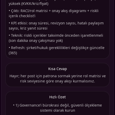
yüksek (KVKK/kriz/fiyat)
•
Çıktı: RACI/rol matrisi + onay akış diyagramı + riskli
içerik checklist’i
•
KPI etkisi: onay süresi, revizyon sayısı, hatalı paylaşım
sayısı, kriz yanıt süresi
•
Teknik: riskli içerikler takvimde önceden işaretlenmeli
(son dakika onay çakışması yok)
•
Refresh: şirket/hukuk gereklilikleri değiştikçe güncelle
(365)
Kısa Cevap
Hayır; her post için patrona sormak yerine rol matrisi ve
risk seviyesine göre onay akışı kurmalısınız.
Hızlı Özet
•
1) Governance’i bürokrasi değil, güvenli ölçekleme
sistemi olarak kurun