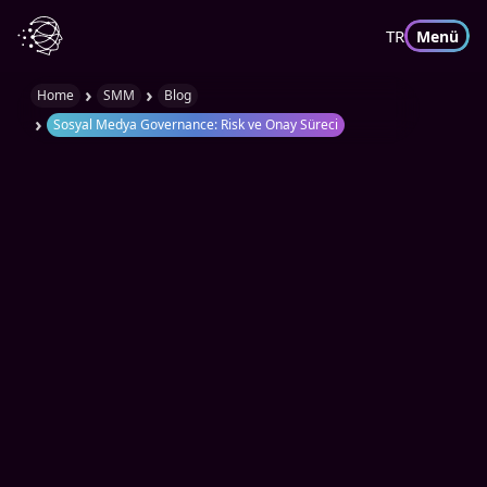
TR
Menü
›
›
Home
SMM
Blog
›
Sosyal Medya Governance: Risk ve Onay Süreci