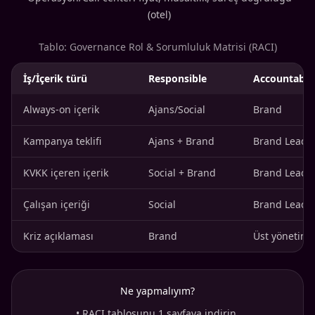
(otel)
Tablo: Governance Rol & Sorumluluk Matrisi (RACI)
İş/İçerik türü
Responsible
Accountable
Always-on içerik
Ajans/Social
Brand
Kampanya teklifi
Ajans + Brand
Brand Lead
KVKK içeren içerik
Social + Brand
Brand Lead
Çalışan içeriği
Social
Brand Lead
Kriz açıklaması
Brand
Üst yönetim
Ne yapmalıyım?
•
RACI tablosunu 1 sayfaya indirin.