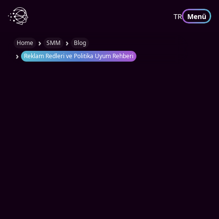
TR
Menü
›
›
Home
SMM
Blog
›
Reklam Redleri ve Politika Uyum Rehberi