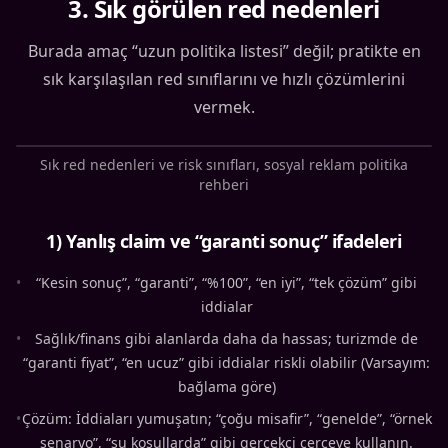
3
.
Sık görülen red nedenleri
Burada amaç “uzun politika listesi” değil; pratikte en
sık karşılaşılan red sınıflarını ve hızlı çözümlerini
vermek.
Sık red nedenleri ve risk sınıfları, sosyal reklam politika
rehberi
1) Yanlış claim ve “garanti sonuç” ifadeleri
•
“Kesin sonuç”, “garanti”, “%100”, “en iyi”, “tek çözüm” gibi
iddialar
•
Sağlık/finans gibi alanlarda daha da hassas; turizmde de
“garanti fiyat”, “en ucuz” gibi iddialar riskli olabilir (Varsayım:
bağlama göre)
•
Çözüm: İddiaları yumuşatın; “çoğu misafir”, “genelde”, “örnek
senaryo”, “şu koşullarda” gibi gerçekçi çerçeve kullanın.