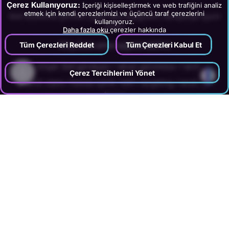
Çerez Kullanıyoruz:
İçeriği kişiselleştirmek ve web trafiğini analiz
etmek için kendi çerezlerimizi ve üçüncü taraf çerezlerini
Red-düzeltme-yeniden yayın akış diyagramı, kampanya uyum
kullanıyoruz.
süreci
Daha fazla oku
çerezler hakkında
Akış (kısa ama uygulanabilir):
Tüm Çerezleri Reddet
Tüm Çerezleri Kabul Et
Sinyal: Red gerekçesi + ekran görüntüsü + tarih
?
Çerez Tercihlerimi Yönet
Sınıf: claim / hassas içerik / telif / targeting / landing /
hesap
Müdahale: tek değişken düzelt (metin veya görsel veya
targeting veya landing)
Kontrol: landing tutarlılığı + izin/telif + KVKK metni
Yayın: yeniden gönder
İtiraz: yalnız “yanlış red” olduğunda
Öğrenim: playbook + checklist güncelle