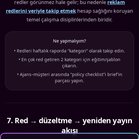
redler görünmez hale gelir; bu nedenle
reklam
redlerini veriyle takip etmek
hesap sağlığını koruyan
temel çalışma disiplinlerinden biridir.
Ne yapmalıyım?
•
Redleri haftalık raporda “kategori” olarak takip edin.
•
En çok red getiren 2 kategori için eğitim/şablon
çıkarın.
•
Ajans–müşteri arasında “policy checklist”i brief’in
parçası yapın.
7
.
Red → düzeltme → yeniden yayın
akışı