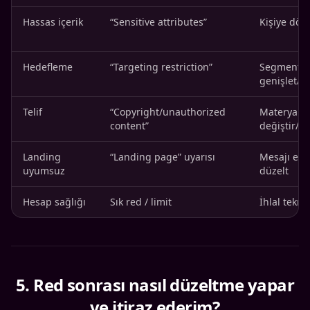
Hassas içerik
“Sensitive attributes”
Kişiye dönü
Hedefleme
“Targeting restriction”
Segmenti
genişlet/sa
Telif
“Copyright/unauthorized
Materyali
content”
değiştir/iz
Landing
“Landing page” uyarısı
Mesajı eşit
uyumsuz
düzelt
Hesap sağlığı
Sık red / limit
İhlal tekrar
5
.
Red sonrası nasıl düzeltme yapar
ve itiraz ederim?