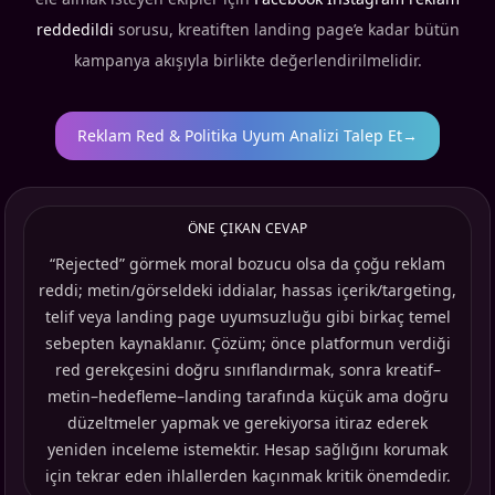
reddedildi
sorusu, kreatiften landing page’e kadar bütün
kampanya akışıyla birlikte değerlendirilmelidir.
Reklam Red & Politika Uyum Analizi Talep Et
→
ÖNE ÇIKAN CEVAP
“Rejected” görmek moral bozucu olsa da çoğu reklam
reddi; metin/görseldeki iddialar, hassas içerik/targeting,
telif veya landing page uyumsuzluğu gibi birkaç temel
sebepten kaynaklanır. Çözüm; önce platformun verdiği
red gerekçesini doğru sınıflandırmak, sonra kreatif–
metin–hedefleme–landing tarafında küçük ama doğru
düzeltmeler yapmak ve gerekiyorsa itiraz ederek
yeniden inceleme istemektir. Hesap sağlığını korumak
için tekrar eden ihlallerden kaçınmak kritik önemdedir.