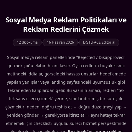
Sosyal Medya Reklam Politikaları ve
Reklam Redlerini Çözmek
12 dk okuma
•
16 Haziran 2026
•
DGTLFACE Editorial
Sosyal medya reklam panellerinde “Rejected / Disapproved”
görmek çoğu ekibin hızını keser. Oysa redlerin büyük kısmı;
metindeki iddialar, görseldeki hassas unsurlar, hedeflemede
yapılan yanlışlar veya landing sayfasındaki uyumsuzluk gibi
tekrar eden kalıplardan gelir. Bu yazının amacı, redleri “tek
tek şans eseri çözmek” yerine, sınıflandırılmış bir süreç ile
çözmektir: nedeni doğru teşhis et → doğru düzeltmeyi yap →
yeniden gönder → gerekiyorsa itiraz et → aynı hatayı tekrar
etmemek için checklist’i uygula. Süreci hizmet perspektifinde
ele almak isteyen ekipler için
Facebook Instagram reklam