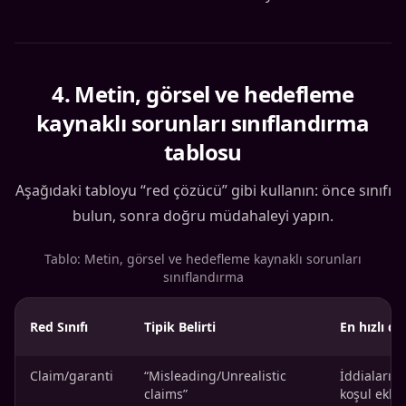
4
.
Metin, görsel ve hedefleme
kaynaklı sorunları sınıflandırma
tablosu
Aşağıdaki tabloyu “red çözücü” gibi kullanın: önce sınıfı
bulun, sonra doğru müdahaleyi yapın.
Tablo: Metin, görsel ve hedefleme kaynaklı sorunları
sınıflandırma
Red Sınıfı
Tipik Belirti
En hızlı d
Claim/garanti
“Misleading/Unrealistic
İddiaları 
claims”
koşul ekle