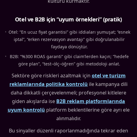
kültürü kurmaktır.
Otel ve B2B için “uyum örnekleri” (pratik)
•
Otel: “En ucuz fiyat garantisi” gibi iddiaları yumuşat; “esnek
iptal”, “erken rezervasyon avantajı” gibi doğrulanabilir
faydaya dönüştür.
•
B2B: “%300 ROAS garanti” gibi claim’lerden kaçın; “hedefe
göre plan”, “test–ölç–öğren” gibi metodoloji anlat.
Sektöre göre riskleri azaltmak için
otel ve turizm
reklamlarında politika kontrolü
ile kampanya dili
daha dikkatli çerçevelenmeli; profesyonel kitlelere
giden akışlarda ise
B2B reklam platformlarında
uyum kontrolü
platform beklentilerine göre ayrı ele
alınmalıdır.
Bu sinyaller düzenli raporlanmadığında tekrar eden