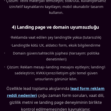
•
Çözüm: Telifli materyali temizleyin; stok/UGC kullanıyorsanız
izin/telif kaynaklarını kayıtlayın; mobil okunabilir tasarım
kullanın.
4) Landing page ve domain uyumsuzluğu
•
Reklamda vaat edilen şey landing’de yoksa (tutarsızlık)
•
Landing’de kötü UX, aldatıcı form, eksik bilgilendirme
•
Domain güven/sahtecilik şüphesi (Varsayım: politika
denetimleri)
•
Çözüm: Reklam mesajı–landing mesajını eşitleyin; landing’i
sadeleştirin; KVKK/çerez/iletişim gibi temel güven
unsurlarını görünür kılın.
Özellikle lead toplama akışlarında
lead form reklam
reddi nedenleri
çoğu zaman form soruları, vaat dili,
gizlilik metni ve landing page deneyiminin birlikte
kontrol edilmemesinden kaynaklanır.