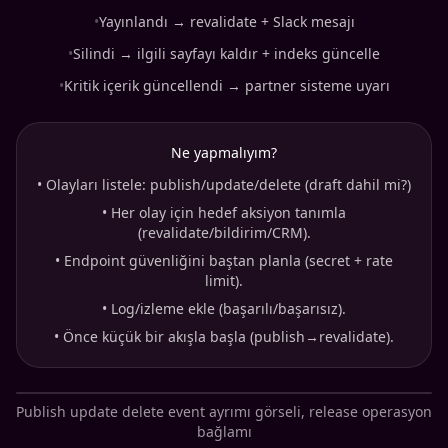
•
Yayınlandı → revalidate + Slack mesajı
•
Silindi → ilgili sayfayı kaldır + indeks güncelle
•
Kritik içerik güncellendi → partner sisteme uyarı
Ne yapmalıyım?
•
Olayları listele: publish/update/delete (draft dahil mi?)
•
Her olay için hedef aksiyon tanımla
(revalidate/bildirim/CRM).
•
Endpoint güvenliğini baştan planla (secret + rate
limit).
•
Log/izleme ekle (başarılı/başarısız).
•
Önce küçük bir akışla başla (publish→revalidate).
Publish update delete event ayrımı görseli, release operasyon
bağlamı