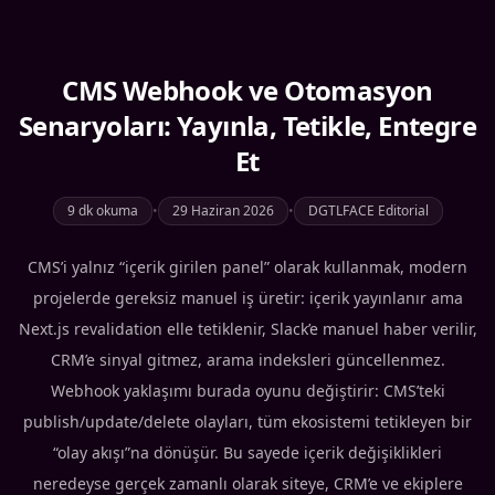
CMS Webhook ve Otomasyon
Senaryoları: Yayınla, Tetikle, Entegre
Et
9 dk okuma
•
29 Haziran 2026
•
DGTLFACE Editorial
CMS’i yalnız “içerik girilen panel” olarak kullanmak, modern
projelerde gereksiz manuel iş üretir: içerik yayınlanır ama
Next.js revalidation elle tetiklenir, Slack’e manuel haber verilir,
CRM’e sinyal gitmez, arama indeksleri güncellenmez.
Webhook yaklaşımı burada oyunu değiştirir: CMS’teki
publish/update/delete olayları, tüm ekosistemi tetikleyen bir
“olay akışı”na dönüşür. Bu sayede içerik değişiklikleri
neredeyse gerçek zamanlı olarak siteye, CRM’e ve ekiplere