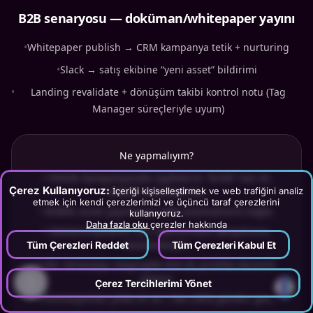
B2B senaryosu — doküman/whitepaper yayını
•
Whitepaper publish → CRM kampanya tetik + nurturing
•
Slack → satış ekibine “yeni asset” bildirimi
•
Landing revalidate + dönüşüm takibi kontrol notu (Tag
Manager süreçleriyle uyum)
Ne yapmalıyım?
•
Otelde kampanya/oda sayfalarını “kritik” ilan et;
Çerez Kullanıyoruz:
İçeriği kişiselleştirmek ve web trafiğini analiz
hedefli revalidate kur.
etmek için kendi çerezlerimizi ve üçüncü taraf çerezlerini
•
B2B’de asset yayınlarını CRM automation’a bağla.
kullanıyoruz.
Daha fazla oku
çerezler hakkında
•
Delete/unpublish için redirect/SEO aksiyonunu
otomatikleştir.
Tüm Çerezleri Reddet
Tüm Çerezleri Kabul Et
•
Her senaryoyu staging’de test et; prod’da deneme
yapma.
?
Çerez Tercihlerimi Yönet
•
Otomasyonları yılda en az 1 kez (365) gözden geçir.