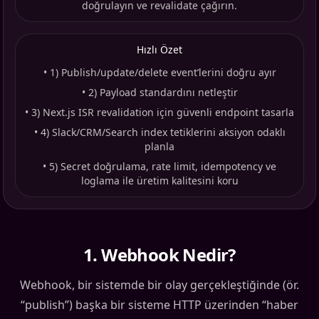
doğrulayın ve revalidate çağırın.
Hızlı Özet
•
1) Publish/update/delete event’lerini doğru ayır
•
2) Payload standardını netleştir
•
3) Next.js ISR revalidation için güvenli endpoint tasarla
•
4) Slack/CRM/Search index tetiklerini aksiyon odaklı
planla
•
5) Secret doğrulama, rate limit, idempotency ve
loglama ile üretim kalitesini koru
1
.
Webhook Nedir?
Webhook, bir sistemde bir olay gerçekleştiğinde (ör.
“publish”) başka bir sisteme HTTP üzerinden “haber