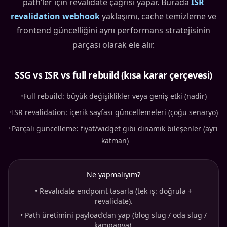
path’ler için revalidate çağrısı yapar. Burada
ISR
revalidation webhook
yaklaşımı, cache temizleme ve
frontend güncelliğini aynı performans stratejisinin
parçası olarak ele alır.
SSG vs ISR vs full rebuild (kısa karar çerçevesi)
•
Full rebuild: büyük değişiklikler veya geniş etki (nadir)
•
ISR revalidation: içerik sayfası güncellemeleri (çoğu senaryo)
•
Parçalı güncelleme: fiyat/widget gibi dinamik bileşenler (ayrı
katman)
Ne yapmalıyım?
•
Revalidate endpoint tasarla (tek iş: doğrula +
revalidate).
•
Path üretimini payload’dan yap (blog slug / oda slug /
kampanya).