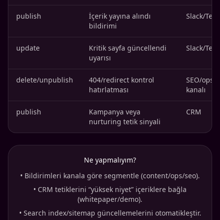
publish
İçerik yayına alındı
Slack/Tea
bildirimi
update
Kritik sayfa güncellendi
Slack/Tea
uyarısı
delete/unpublish
404/redirect kontrol
SEO/ops
hatırlatması
kanalı
publish
Kampanya veya
CRM
nurturing tetik sinyali
Ne yapmalıyım?
•
Bildirimleri kanala göre segmentle (content/ops/seo).
•
CRM tetiklerini “yüksek niyet” içeriklere bağla
(whitepaper/demo).
•
Search index/sitemap güncellemelerini otomatikleştir.