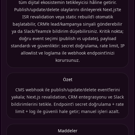
tüm dijital ekosistemin tetikleyicisi hâline getirir.
Publish/update/delete olaylarını dinleyerek Next.js’te
ISR revalidation veya static rebuild’i otomatik
başlatabilir, CRM’e lead/kampanya sinyali gönderebilir
ya da Slack/Teams’e bildirim düşebilirsiniz. Kritik nokta;
doğru event seçimi (publish vs update), payload
standardı ve güvenliktir: secret doğrulama, rate limit, IP
allowlist ve loglama ile webhook endpoint’inizi
korursunuz.
Özet
CMS webhook ile publish/update/delete event’lerini
yakala; Next.js revalidation, CRM entegrasyonu ve Slack
bildirimlerini tetikle. Endpoint’i secret doğrulama + rate
limit + log ile güvenli hale getir; manuel işleri azalt.
Maddeler