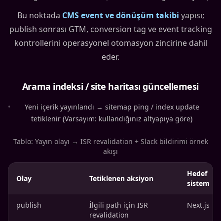
Bu noktada
CMS event ve dönüşüm takibi
yapısı;
publish sonrası GTM, conversion tag ve event tracking
kontrollerini operasyonel otomasyon zincirine dahil
eder.
Arama indeksi / site haritası güncellemesi
•
Yeni içerik yayınlandı → sitemap ping / index update
tetiklenir (Varsayım: kullandığınız altyapıya göre)
Tablo: Yayın olayı → ISR revalidation + Slack bildirimi örnek
akışı
Hedef
Olay
Tetiklenen aksiyon
sistem
publish
İlgili path için ISR
Next.js
revalidation