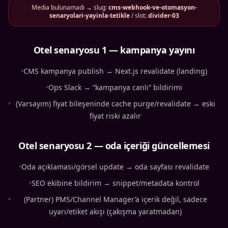
Media bulunamadı → slug:
cms-webhook-ve-otomasyon-
senaryolari-yayinla-tetikle
/ slot:
divider-03
Otel senaryosu 1 — kampanya yayını
•
CMS kampanya publish → Next.js revalidate (landing)
•
Ops Slack → “kampanya canlı” bildirimi
•
(Varsayım) fiyat bileşeninde cache purge/revalidate → eski
fiyat riski azalır
Otel senaryosu 2 — oda içeriği güncellemesi
•
Oda açıklaması/görsel update → oda sayfası revalidate
•
SEO ekibine bildirim → snippet/metadata kontrol
•
(Partner) PMS/Channel Manager’a içerik değil, sadece
uyarı/etiket akışı (çakışma yaratmadan)