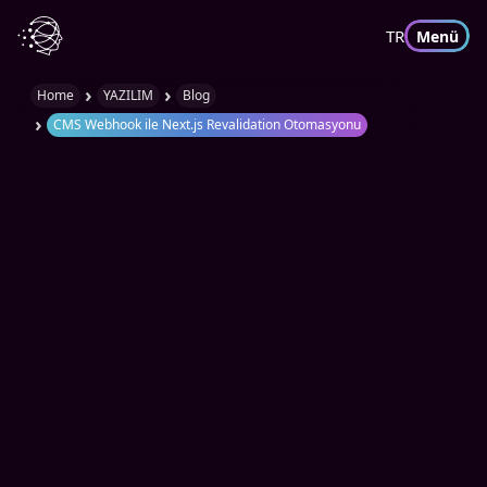
TR
Menü
›
›
Home
YAZILIM
Blog
›
CMS Webhook ile Next.js Revalidation Otomasyonu