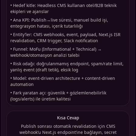
•
Hedef kitle: Headless CMS kullanan otel/B2B teknik
ekipleri ve ajanslar
•
Ana KPI: Publish→live süresi, manuel build işi,
entegrasyon hatası, içerik tutarlılığı
•
Entity’ler: CMS webhooks, event, payload, Next.js ISR
revalidation, CRM trigger, Slack notification
•
Funnel: MoFu (Informational + Technical) →
webhook/otomasyon analizi talebi
•
Risk odağı: doğrulanmamış endpoint, spam/rate limit,
yanlış event (draft tetik), eksik log
•
Model: event-driven architecture + content-driven
automation
•
Fark yaratan açı: güvenlik + gözlemlenebilirlik
(logs/alerts) ile üretim kalitesi
Kısa Cevap
Publish sonrası otomatik revalidation için CMS
webhook’u Next.js endpoint’ine bağlayın, secret