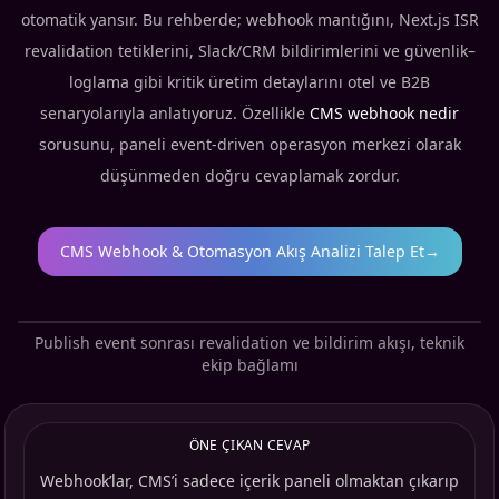
otomatik yansır. Bu rehberde; webhook mantığını, Next.js ISR
revalidation tetiklerini, Slack/CRM bildirimlerini ve güvenlik–
loglama gibi kritik üretim detaylarını otel ve B2B
senaryolarıyla anlatıyoruz. Özellikle
CMS webhook nedir
sorusunu, paneli event-driven operasyon merkezi olarak
düşünmeden doğru cevaplamak zordur.
CMS Webhook & Otomasyon Akış Analizi Talep Et
→
Publish event sonrası revalidation ve bildirim akışı, teknik
ekip bağlamı
ÖNE ÇIKAN CEVAP
Webhook’lar, CMS’i sadece içerik paneli olmaktan çıkarıp