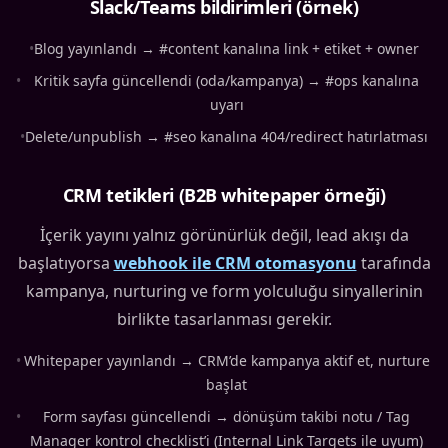
Slack/Teams bildirimleri (örnek)
•
Blog yayınlandı → #content kanalına link + etiket + owner
•
Kritik sayfa güncellendi (oda/kampanya) → #ops kanalına
uyarı
•
Delete/unpublish → #seo kanalına 404/redirect hatırlatması
CRM tetikleri (B2B whitepaper örneği)
İçerik yayını yalnız görünürlük değil, lead akışı da
başlatıyorsa
webhook ile CRM otomasyonu
tarafında
kampanya, nurturing ve form yolculuğu sinyallerinin
birlikte tasarlanması gerekir.
•
Whitepaper yayınlandı → CRM’de kampanya aktif et, nurture
başlat
•
Form sayfası güncellendi → dönüşüm takibi notu / Tag
Manager kontrol checklist’i (Internal Link Targets ile uyum)