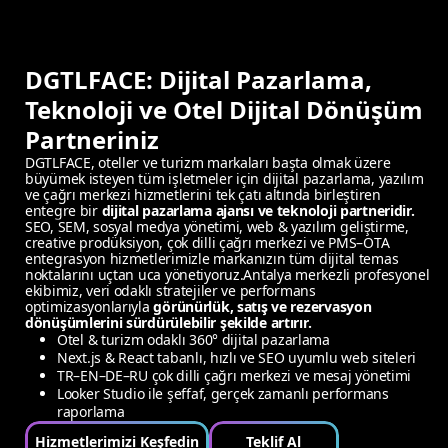
DGTLFACE: Dijital Pazarlama,
Teknoloji ve Otel Dijital Dönüşüm
Partneriniz
DGTLFACE, oteller ve turizm markaları başta olmak üzere
büyümek isteyen tüm işletmeler için dijital pazarlama, yazılım
ve çağrı merkezi hizmetlerini tek çatı altında birleştiren
entegre bir
dijital pazarlama ajansı ve teknoloji partneridir.
SEO, SEM, sosyal medya yönetimi, web & yazılım geliştirme,
creative prodüksiyon, çok dilli çağrı merkezi ve PMS–OTA
entegrasyon hizmetlerimizle markanızın tüm dijital temas
noktalarını uçtan uca yönetiyoruz.Antalya merkezli profesyonel
ekibimiz, veri odaklı stratejiler ve performans
optimizasyonlarıyla
görünürlük, satış ve rezervasyon
dönüşümlerini sürdürülebilir şekilde artırır.
Otel & turizm odaklı 360° dijital pazarlama
Next.js & React tabanlı, hızlı ve SEO uyumlu web siteleri
TR–EN–DE–RU çok dilli çağrı merkezi ve mesaj yönetimi
Looker Studio ile şeffaf, gerçek zamanlı performans
raporlama
Hizmetlerimizi Keşfedin
Teklif Al