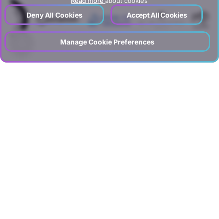
Read more
about cookies
Deny All Cookies
Accept All Cookies
Manage Cookie Preferences
Recently Added Blogs
←
→
Read
→
1
/
10
Sem
Seo